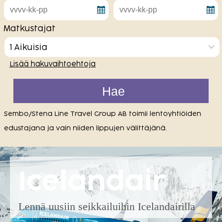
Matkustajat
1 Aikuisia
Lisää hakuvaihtoehtoja
Sembo/Stena Line Travel Group AB toimii lentoyhtiöiden
edustajana ja vain niiden lippujen välittäjänä.
Icelandair
Lennä uusiin seikkailuihin Icelandairilla