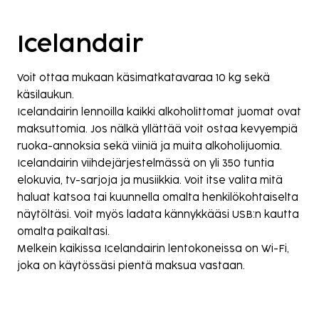
Icelandair
Voit ottaa mukaan käsimatkatavaraa 10 kg sekä
käsilaukun.
Icelandairin lennoilla kaikki alkoholittomat juomat ovat
maksuttomia. Jos nälkä yllättää voit ostaa kevyempiä
ruoka-annoksia sekä viiniä ja muita alkoholijuomia.
Icelandairin viihdejärjestelmässä on yli 350 tuntia
elokuvia, tv-sarjoja ja musiikkia. Voit itse valita mitä
haluat katsoa tai kuunnella omalta henkilökohtaiselta
näytöltäsi. Voit myös ladata kännykkääsi USB:n kautta
omalta paikaltasi.
Melkein kaikissa Icelandairin lentokoneissa on Wi-Fi,
joka on käytössäsi pientä maksua vastaan.