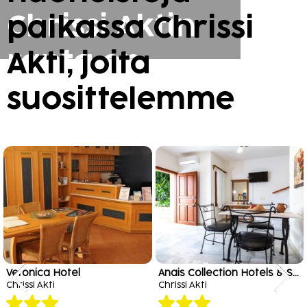
Chrissi Aktin
paikassa Chrissi
ranta on
Akti, joita
saanut Blue
suosittelemme
Flag -
tunnustuspalkinno
useina
vuosina. Vesi
ja
Veronica Hotel
Anais Collection Hotels & Suites by GHH
Chrissi Akti
Chrissi Akti