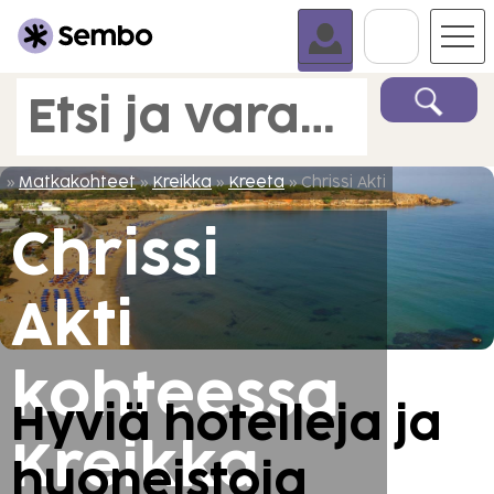
Siirry K
Etsi ja varaa matka.
»
Matkakohteet
»
Kreikka
»
Kreeta
» Chrissi Akti
Chrissi
Akti
kohteessa
Hyviä hotelleja ja
Kreikka
huoneistoja