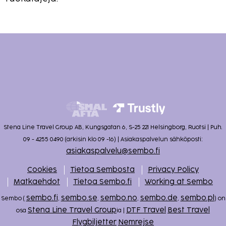
Stena Line Travel Group AB, Kungsgatan 6, S-25 221 Helsingborg, Ruotsi | Puh.
09 - 4255 0490 (arkisin klo 09 -16) | Asiakaspalvelun sähköposti:
asiakaspalvelu@sembo.fi
Cookies
Tietoa Sembosta
Privacy Policy
Matkaehdot
Tietoa Sembo.fi
Working at Sembo
sembo.fi
sembo.se
sembo.no
sembo.de
sembo.pl
Sembo (
,
,
,
,
) on
Stena Line Travel Group
DTF Travel
Best Travel
osa
ia |
Flygbiljetter
Nemrejse