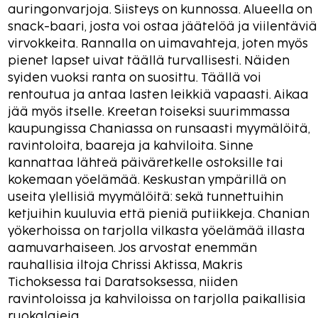
auringonvarjoja. Siisteys on kunnossa. Alueella on
snack-baari, josta voi ostaa jäätelöä ja viilentäviä
virvokkeita. Rannalla on uimavahteja, joten myös
pienet lapset uivat täällä turvallisesti. Näiden
syiden vuoksi ranta on suosittu. Täällä voi
rentoutua ja antaa lasten leikkiä vapaasti. Aikaa
jää myös itselle. Kreetan toiseksi suurimmassa
kaupungissa Chaniassa on runsaasti myymälöitä,
ravintoloita, baareja ja kahviloita. Sinne
kannattaa lähteä päiväretkelle ostoksille tai
kokemaan yöelämää. Keskustan ympärillä on
useita ylellisiä myymälöitä: sekä tunnettuihin
ketjuihin kuuluvia että pieniä putiikkeja. Chanian
yökerhoissa on tarjolla vilkasta yöelämää illasta
aamuvarhaiseen. Jos arvostat enemmän
rauhallisia iltoja Chrissi Aktissa, Makris
Tichoksessa tai Daratsoksessa, niiden
ravintoloissa ja kahviloissa on tarjolla paikallisia
ruokalajeja.