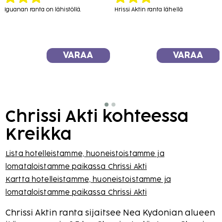
hiekkaranta
Iguanan ranta on lähistöllä.
Hrissi Aktin ranta lähellä
ovat
hyvässä
VARAA
VARAA
kunnossa,
joten ne
Chrissi Akti kohteessa
houkuttelevat
Kreikka
ottamaan
Lista hotelleistamme, huoneistoistamme ja
lomataloistamme paikassa Chrissi Akti
aurinkoa ja
Kartta hotelleistamme, huoneistoistamme ja
lomataloistamme paikassa Chrissi Akti
uimaan.
Chrissi Aktin ranta sijaitsee Nea Kydonian alueen