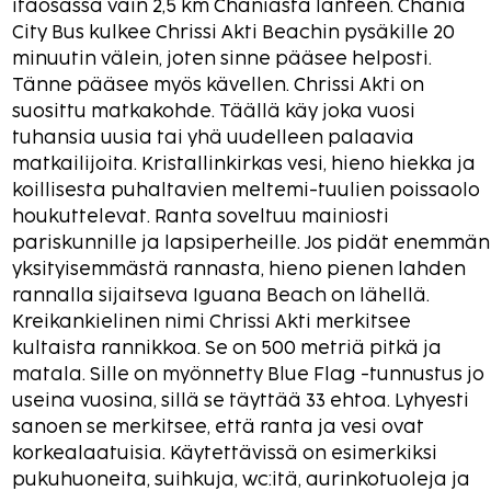
itäosassa vain 2,5 km Chaniasta länteen. Chania
City Bus kulkee Chrissi Akti Beachin pysäkille 20
minuutin välein, joten sinne pääsee helposti.
Tänne pääsee myös kävellen. Chrissi Akti on
suosittu matkakohde. Täällä käy joka vuosi
tuhansia uusia tai yhä uudelleen palaavia
matkailijoita. Kristallinkirkas vesi, hieno hiekka ja
koillisesta puhaltavien meltemi-tuulien poissaolo
houkuttelevat. Ranta soveltuu mainiosti
pariskunnille ja lapsiperheille. Jos pidät enemmän
yksityisemmästä rannasta, hieno pienen lahden
rannalla sijaitseva Iguana Beach on lähellä.
Kreikankielinen nimi Chrissi Akti merkitsee
kultaista rannikkoa. Se on 500 metriä pitkä ja
matala. Sille on myönnetty Blue Flag -tunnustus jo
useina vuosina, sillä se täyttää 33 ehtoa. Lyhyesti
sanoen se merkitsee, että ranta ja vesi ovat
korkealaatuisia. Käytettävissä on esimerkiksi
pukuhuoneita, suihkuja, wc:itä, aurinkotuoleja ja