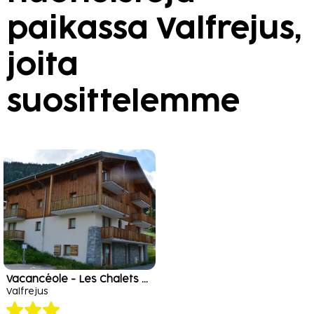
paikassa Valfrejus,
joita
suosittelemme
Vacancéole - Les Chalets de la Ramoure
Valfrejus