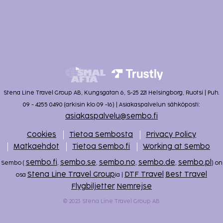
Stena Line Travel Group AB, Kungsgatan 6, S-25 221 Helsingborg, Ruotsi | Puh.
09 - 4255 0490 (arkisin klo 09 -16) | Asiakaspalvelun sähköposti:
asiakaspalvelu@sembo.fi
Cookies
Tietoa Sembosta
Privacy Policy
Matkaehdot
Tietoa Sembo.fi
Working at Sembo
sembo.fi
sembo.se
sembo.no
sembo.de
sembo.pl
Sembo (
,
,
,
,
) on
Stena Line Travel Group
DTF Travel
Best Travel
osa
ia |
Flygbiljetter
Nemrejse
© 2023 Stena Line Travel Group AB