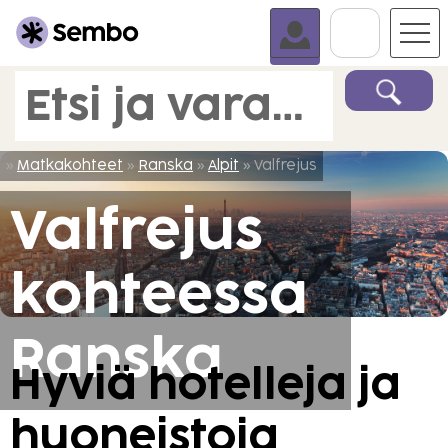
Siirry K
Etsi ja varaa matka.
»
Matkakohteet
»
Ranska
»
Alpit
» Valfrejus
Valfrejus
kohteessa
Ranska
Hyviä hotelleja ja
huoneistoja