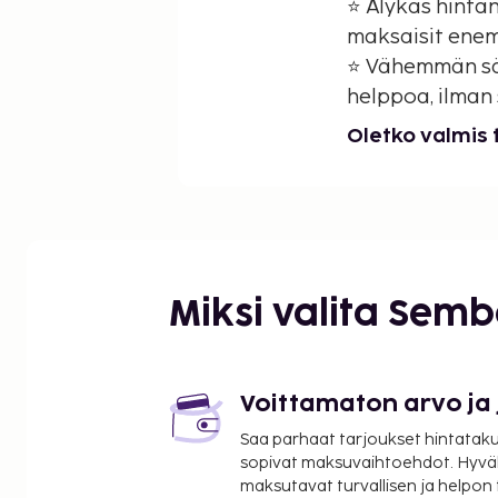
⭐ Älykäs hintan
maksaisit ene
⭐ Vähemmän sä
helppoa, ilman 
Oletko valmi
Miksi valita Sem
Voittamaton arvo ja
Saa parhaat tarjoukset hintatakuu
sopivat maksuvaihtoehdot. Hyvä
maksutavat turvallisen ja helpon