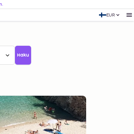
n.
EUR
Haku