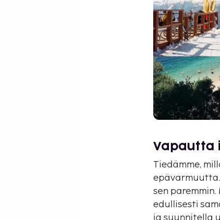
Vapautta 
Tiedämme, milla
epävarmuutta. O
sen paremmin. 
edullisesti sam
ja suunnitella 