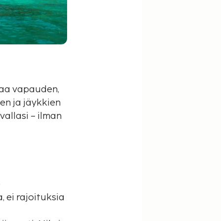
taa vapauden,
en ja jäykkien
allasi – ilman
)
, ei rajoituksia