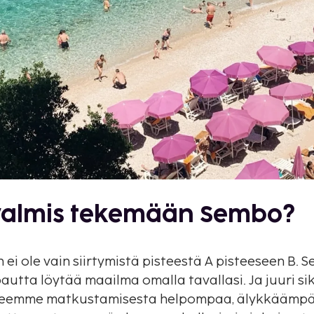
valmis tekemään Sembo?
i ole vain siirtymistä pisteestä A pisteeseen B. S
autta löytää maailma omalla tavallasi. Ja juuri s
teemme matkustamisesta helpompaa, älykkäämpä