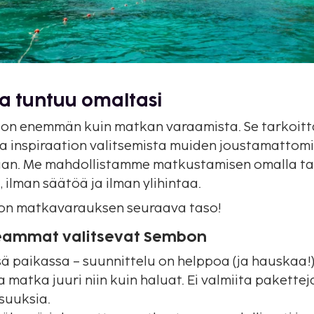
a tuntuu omaltasi
 on enemmän kuin matkan varaamista. Se tarkoit
a inspiraation valitsemista muiden joustamattomi
jaan. Me mahdollistamme matkustamisen omalla tav
ilman säätöä ja ilman ylihintaa.
 on matkavarauksen seuraava taso!
seammat valitsevat Sembon
sä paikassa – suunnittelu on helppoa (ja hauskaa!
matka juuri niin kuin haluat. Ei valmiita paketteja
suuksia.