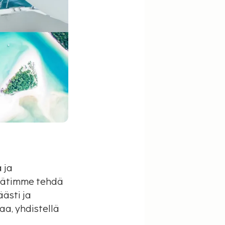
 ja
 päätimme tehdä
ästi ja
aa, yhdistellä