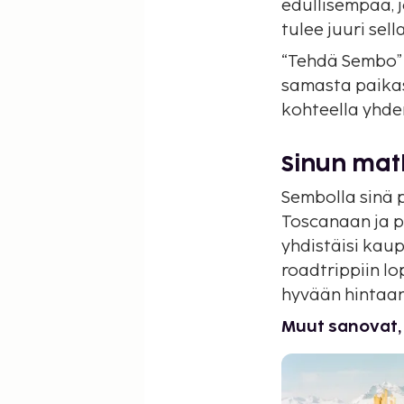
edullisempaa, 
tulee juuri sell
“Tehdä Sembo” 
samasta paikas
kohteella yhde
Sinun matk
Sembolla sinä p
Toscanaan ja p
yhdistäisi ka
roadtrippiin lo
hyvään hintaan
Muut sanovat,