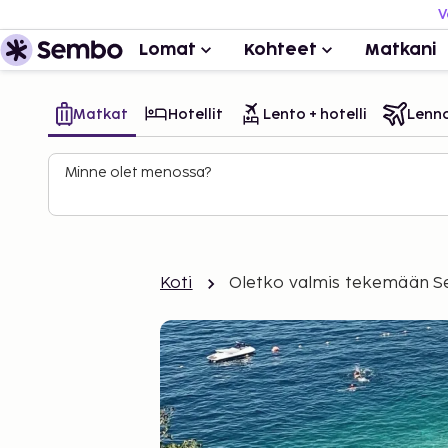
V
Lomat
Kohteet
Matkani
Matkat
Hotellit
Lento + hotelli
Lenn
Minne olet menossa?
Koti
Oletko valmis tekemään 