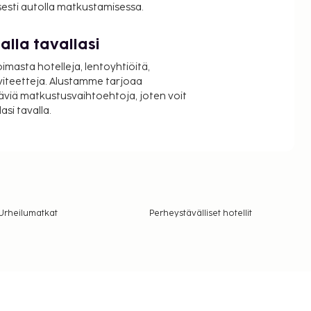
isesti autolla matkustamisessa.
lla tavallasi
oimasta hotelleja, lentoyhtiöitä,
viteetteja. Alustamme tarjoaa
äviä matkustusvaihtoehtoja, joten voit
si tavalla.
Urheilumatkat
Perheystävälliset hotellit