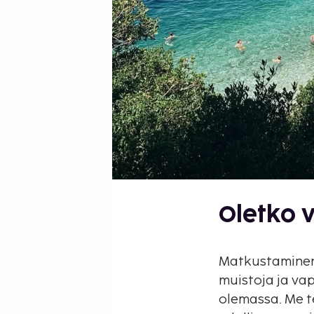
Oletko 
Matkustaminen e
muistoja ja vap
olemassa. Me 