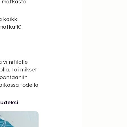
ta matkasta
 kaikki
ämatka 10
viinitilalle
la. Tai mikset
pontaaniin
paikassa todella
udeksi.