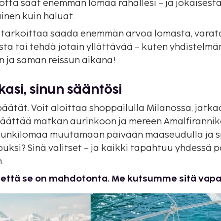
jotta saat enemmän lomaa rahallesi – ja jokaises
ainen kuin haluat.
tarkoittaa saada enemmän arvoa lomasta, varata
ta tai tehdä jotain yllättävää – kuten yhdistelm
n ja saman reissun aikana!
asi, sinun sääntösi
äätät. Voit aloittaa shoppailulla Milanossa, jatkaa 
äättää matkan aurinkoon ja mereen Amalfirannikol
upunkilomaa muutamaan päivään maaseudulla ja s
puksi? Sinä valitset – ja kaikki tapahtuu yhdessä 
.
 että se on mahdotonta. Me kutsumme sitä vapa