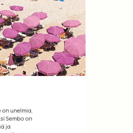
e on unelmia,
iksi Sembo on
ä ja