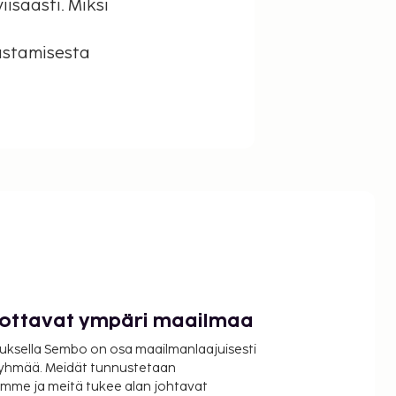
isaasti. Miksi
stamisesta
luottavat ympäri maailmaa
uksella Sembo on osa maailmanlaajuisesti
ryhmää. Meidät tunnustetaan
mme ja meitä tukee alan johtavat