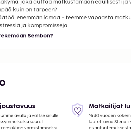
äkymä, joka auttaa matkustamaan edullisesti ja vi
mpää kuin on tarpeen?
ätöä, enemmän lomaa – teemme vapaasta matku
stressiä ja kompromisseja.
s tekemään Sembon?
bo
 joustavuus
Matkailijat 
mme avulla ja valitse sinulle
Yli 30 vuoden kokem
ksymme kaikki suuret
luotettavaa Stena-
 transaktion varmistamiseksi.
asiantuntemuksesta