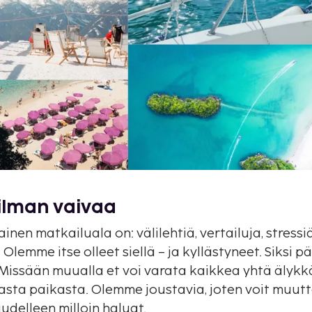
ilman vaivaa
inen matkailuala on: välilehtiä, vertailuja, stressiä
lemme itse olleet siellä – ja kyllästyneet. Siksi
Missään muualla et voi varata kaikkea yhtä älykkä
asta paikasta. Olemme joustavia, joten voit muutt
uudelleen milloin haluat.