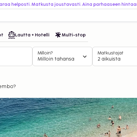
araa helposti. Matkusta joustavasti. Aina parhaaseen hintaa
ot
Lautta + Hotelli
Multi-stop
Milloin?
Matkustajat
Milloin tahansa
2 aikuista
Sembo?