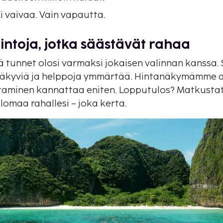
Ei vaivaa. Vain vapautta.
lintoja, jotka säästävät rahaa
 tunnet olosi varmaksi jokaisen valinnan kanssa.
näkyviä ja helppoja ymmärtää. Hintanäkymämme av
taminen kannattaa eniten. Lopputulos? Matkustat
omaa rahallesi – joka kerta.