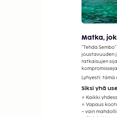
Matka, jok
”Tehdä Sembo”
joustavuuden j
ratkaisujen si
kompromisseja, 
Lyhyesti: tämä
Siksi yhä u
⭐ Kaikki yhdes
⭐ Vapaus koota 
– vain mahdolli