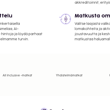
akkreditoinnit, erity
ttelu
Matkusta oma
nkertaisella
Valitse laajasta valik
meliaa, AI-
lomakohteita ja akti
 hintoja ja löydä parhaat
joustavuutta ja kest
itelmamme turvin.
matkustaa haluamalla
All Inclusive -matkat
Yhdistelmämatkat