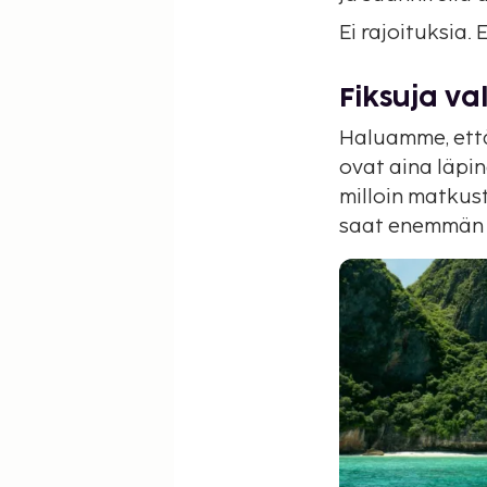
Ei rajoituksia. 
Fiksuja va
Haluamme, että
ovat aina läpi
milloin matkus
saat enemmän l