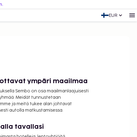
n.
EUR
luottavat ympäri maailmaa
uksella Sembo on osa maailmanlaajuisesti
ryhmää. Meidät tunnustetaan
mme ja meitä tukee alan johtavat
isesti autolla matkustamisessa.
lla tavallasi
oimasta hotelleja, lentoyhtiöitä,