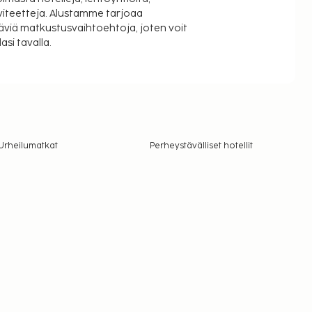
viteetteja. Alustamme tarjoaa
äviä matkustusvaihtoehtoja, joten voit
si tavalla.
Urheilumatkat
Perheystävälliset hotellit