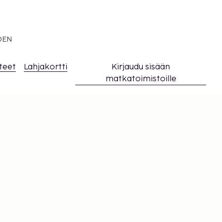
EDEN
teet
Lahjakortti
Kirjaudu sisään
matkatoimistoille
t
syn