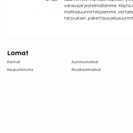
varausjärjestelmällämme. Käytä A
matkasuunnittelijaamme, vertaile
tarjoukset, pakettisuojelusuunn
Lomat
Rannat
Aurinkomatkat
Kaupunkiloma
Musikaalimatkat