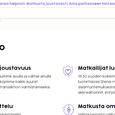
araa helposti. Matkusta joustavasti. Aina parhaaseen hintaa
bo
 joustavuus
Matkailijat 
mme avulla ja valitse sinulle
Yli 30 vuoden kokem
ksymme kaikki suuret
luotettavaa Stena-
 transaktion varmistamiseksi.
asiantuntemuksesta
akkreditoinnit, erity
ttelu
Matkusta oma
nkertaisella
Valitse laajasta valik