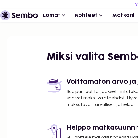
V
Lomat
Kohteet
Matkani
Miksi valita Sem
Voittamaton arvo ja
Saa parhaat tarjoukset hintatakuu
sopivat maksuvaihtoehdot. Hyvä
maksutavat turvallisen ja helpon
Helppo matkasuunni
Suunnittele matkasi nopeasti yksi