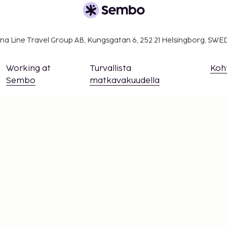
na Line Travel Group AB, Kungsgatan 6, 252 21 Helsingborg, SW
Working at
Turvallista
Koh
Sembo
matkavakuudella
Evästeasetukset
Älä jää paitsi – tilaa uusimmat päivitykse
sy ajan tasalla! Saat matkavinkkejä, inspiraatiota ja pää
ainutlaatuisiin tarjouksiin.
Tilaa