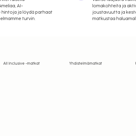
meliaa, AI-
lomakohteita ja akti
 hintoja ja löydä parhaat
joustavuutta ja kest
itelmamme turvin.
matkustaa haluamalla
All Inclusive -matkat
Yhdistelmämatkat