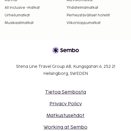
Rannat
Aurinkomatkat
All Inclusive -matkat
Yhdistelmämatkat
Urheilumatkat
Perheystävälliset hotellit
Musikaalimatkat
Viikonloppumatkat
Stena Line Travel Group AB, Kungsgatan 6, 252 21
Helsingborg, SWEDEN
Tietoa Sembosta
Privacy Policy
Matkustusehdot
Working at Sembo