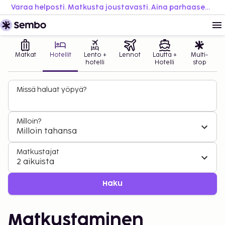
Varaa helposti. Matkusta joustavasti. Aina parhaaseen hintaan.
Matkat
Hotellit
Lento +
Lennot
Lautta +
Multi-
hotelli
Hotelli
stop
Missä haluat yöpyä?
Milloin?
Milloin tahansa
Matkustajat
2 aikuista
Haku
Matkustaminen