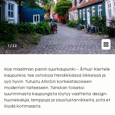
1
/
22
Koe maailman pienin suurkaupunki – Århus! Kiertele
kaupunkia, tee ostoksia trendikkäissä liikkeissä ja
syö hyvin. Tutustu ARoSin korkeatasoiseen
moderniin taiteeseen. Tanskan toiseksi
suurimmasta kaupungista löytyy vaatteita, design-
huonekaluja, lamppuja ja sisustustarvikkeita, joita et
löydä kotimaasta.