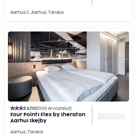
Aarhus C, Aarhus, Tanska
8.6
/10
(
1006
Arvostelut
)
Four Points Flex by Sheraton
Aarhus Skejby
Aarhus, Tanska