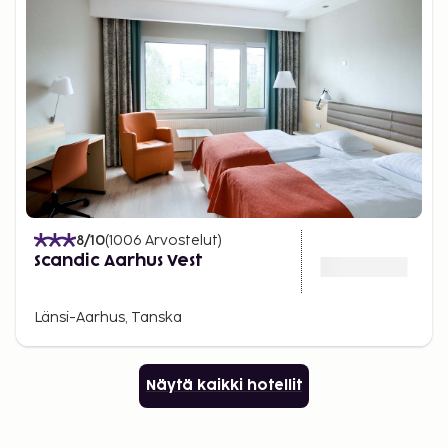
8
/10
(
1006
Arvostelut
)
Scandic Aarhus Vest
Länsi-Aarhus, Tanska
Näytä kaikki hotellit