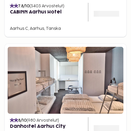
7.8
/10
(
3403
Arvostelut
)
CABINN Aarhus Hotel
Aarhus C, Aarhus, Tanska
8
/10
(
980
Arvostelut
)
Danhostel Aarhus City