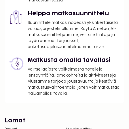
matkustamisessa.
Helppo matkasuunnittelu
Suunnittele matkasi nopeasti yksinkertaisella
varausjärjestelmällämme. Käytä Ameliaa, AI-
matkasuunnittelijaamme, vertaile hintoja ja
löydä parhaat tarjoukset,
pakettisuojelusuunnitelmamme turvin.
Matkusta omalla tavallasi
Valitse laajasta valikoimasta hotelleja,
lentoyhtiöitä, lomakohteita ja aktiviteetteja.
Alustamme tarjoaa joustavuutta ja kestäviä
matkustusvaihtoehtoja, joten voit matkustaa
haluamallasi tavalla.
Lomat