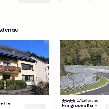
 Adenau
10
/10
(
5
Arvostelut
)
nt in
Nringrooms Exit-