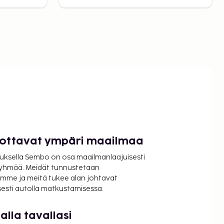
luottavat ympäri maailmaa
uksella Sembo on osa maailmanlaajuisesti
ryhmää. Meidät tunnustetaan
mme ja meitä tukee alan johtavat
isesti autolla matkustamisessa.
lla tavallasi