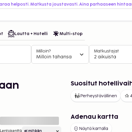
araa helposti. Matkusta joustavasti. Aina parhaaseen hintaa
ot
Lautta + Hotelli
Multi-stop
Milloin?
Matkustajat
Milloin tahansa
2 aikuista
Suositut hotelliv
:aan
Perheystävällinen
4
Adenau kartta
Näytä kartalla
Lentokenttä