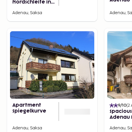
Adenau
Nordschleife in
Adenau
Adenau, Saksa
Adenau, S
Apartment
9
/10
(
2
Spiegelkurve
Spacious 
Adenau 
Nurburg
Adenau, Saksa
Adenau, S