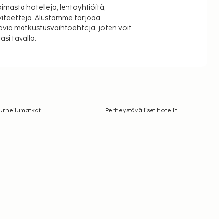
oimasta hotelleja, lentoyhtiöitä,
viteetteja. Alustamme tarjoaa
äviä matkustusvaihtoehtoja, joten voit
si tavalla.
Urheilumatkat
Perheystävälliset hotellit