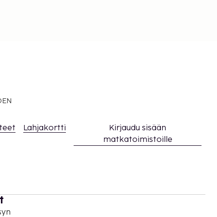
EDEN
teet
Lahjakortti
Kirjaudu sisään
matkatoimistoille
t
syn