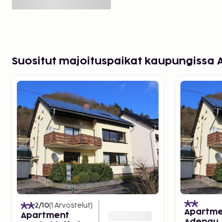
Suositut majoituspaikat kaupungissa
2
/10
(
1
Arvostelut
)
Apartme
Apartment