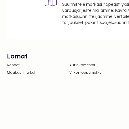
Suunnittele matkasi nopeasti yksi
varausjärjestelmällämme. Käytä A
matkasuunnittelijaamme, vertaile
tarjoukset, pakettisuojelusuunn
Lomat
Rannat
Aurinkomatkat
Musikaalimatkat
Viikonloppumatkat