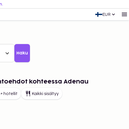
n.
EUR
Haku
aihtoehdot kohteessa Adenau
+ hotellit
Kaikki sisältyy