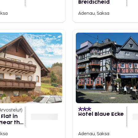
Breidscheid
aksa
Adenau, Saksa
Arvostelut
)
Hotel Blaue Ecke
Flat in
Near the
ring
aksa
Adenau, Saksa