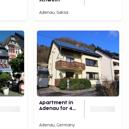
Schwein
Adenau, Saksa
Apartment in
Adenau for 4
people with 2
rooms Ref. 602759
Adenau, Germany