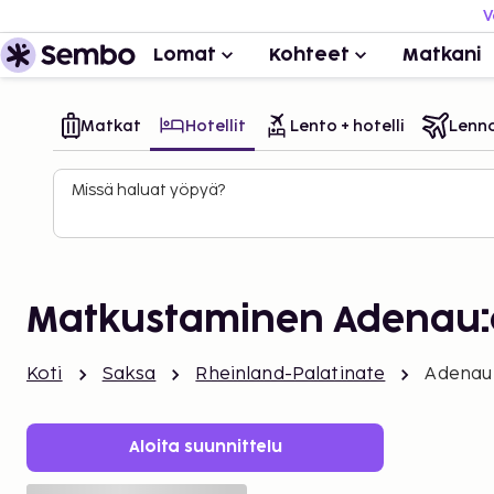
V
Lomat
Kohteet
Matkani
Matkat
Hotellit
Lento + hotelli
Lenn
Missä haluat yöpyä?
Matkustaminen Adenau
Koti
Saksa
Rheinland-Palatinate
Adenau
Aloita suunnittelu