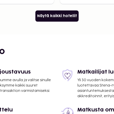
Näytä kaikki hotellit
bo
 joustavuus
Matkailijat 
mme avulla ja valitse sinulle
Yli 30 vuoden kokem
ksymme kaikki suuret
luotettavaa Stena-
 transaktion varmistamiseksi.
asiantuntemuksesta
akkreditoinnit, erity
ttelu
Matkusta oma