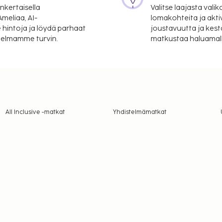
nkertaisella
Valitse laajasta valik
meliaa, AI-
lomakohteita ja akti
 hintoja ja löydä parhaat
joustavuutta ja kest
itelmamme turvin.
matkustaa haluamalla
All Inclusive -matkat
Yhdistelmämatkat