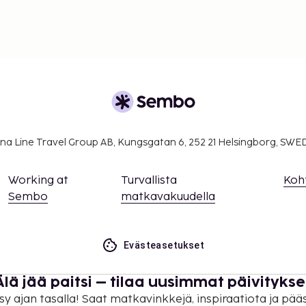
na Line Travel Group AB, Kungsgatan 6, 252 21 Helsingborg, SW
Working at
Turvallista
Koh
Sembo
matkavakuudella
Evästeasetukset
Älä jää paitsi – tilaa uusimmat päivitykse
sy ajan tasalla! Saat matkavinkkejä, inspiraatiota ja pää