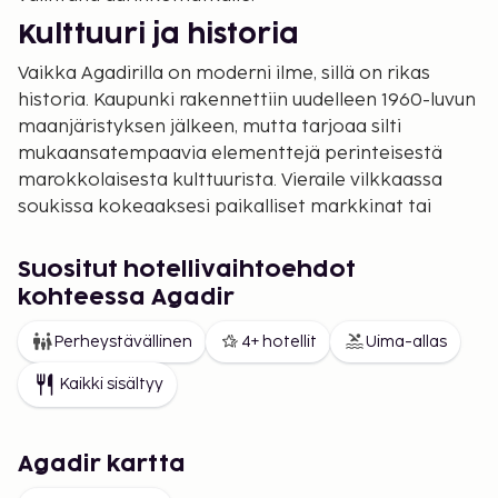
Kulttuuri ja historia
Vaikka Agadirilla on moderni ilme, sillä on rikas
historia. Kaupunki rakennettiin uudelleen 1960-luvun
maanjäristyksen jälkeen, mutta tarjoaa silti
mukaansatempaavia elementtejä perinteisestä
marokkolaisesta kulttuurista. Vieraile vilkkaassa
soukissa kokeaaksesi paikalliset markkinat tai
suuntaa Kasbah-raunioille nauttimaan näkymistä
kaupunkiin ja Atlanttiin.
Suositut hotellivaihtoehdot
Aktiviteetteja Agadirissa
kohteessa Agadir
Agadirissa on runsaasti aktiviteetteja niille, jotka
Perheystävällinen
4+ hotellit
Uima-allas
kaipaavat enemmän kuin pelkkää rantaelämää.
Kaikki sisältyy
Golfkentät, veneretket ja vaellukset Atlasvuorilla
ovat suosittuja vaihtoehtoja. Seikkailunhaluisille
jeepsafari autiomaahan on unohtumaton kokemus.
Agadir kartta
Täällä voit yhdistää luontoa, kulttuuria ja seikkailua