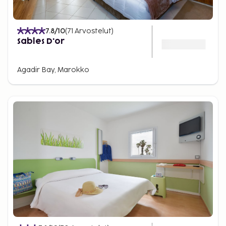
7.8
/10
(
71
Arvostelut
)
Sables D'or
Agadir Bay, Marokko