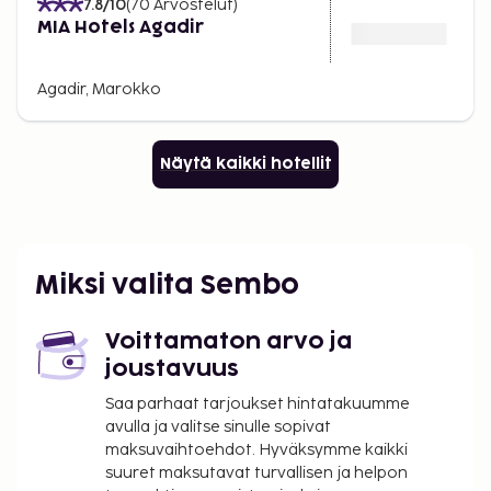
7.8
/10
(
70
Arvostelut
)
MIA Hotels Agadir
Agadir, Marokko
Näytä kaikki hotellit
Miksi valita Sembo
Voittamaton arvo ja
joustavuus
Saa parhaat tarjoukset hintatakuumme
avulla ja valitse sinulle sopivat
maksuvaihtoehdot. Hyväksymme kaikki
suuret maksutavat turvallisen ja helpon