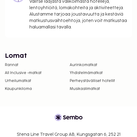
Valitse laajasta valikoimasta hotelleja,
lentoyhtiöitä, lomakohteita ja aktiviteetteja.
Alustamme tarjoaa joustavuutta ja kestäviä
matkustusvaihtoehtoja, joten voit matkustaa
haluamallasi tavalla.
Lomat
Rannat
Aurinkomatkat
All Inclusive -matkat
Yhdistelmämatkat
Urheilumatkat
Perheystävälliset hotellit
Kaupunkiloma
Musikaalimatkat
Stena Line Travel Group AB, Kungsgatan 6, 252 21