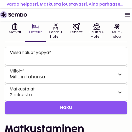
Varaa helposti. Matkusta joustavasti. Aina parhaaseen hintaan.
Matkat
Hotellit
Lento +
Lennot
Lautta +
Multi-
hotelli
Hotelli
stop
Missä haluat yöpyä?
Milloin?
Milloin tahansa
Matkustajat
2 aikuista
Haku
Matkustaminen