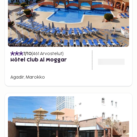
7
/10
(
461
Arvostelut
)
Hôtel Club Al Moggar
Agadir, Marokko