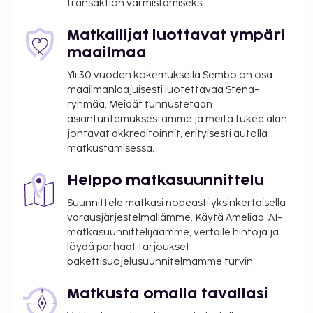
transaktion varmistamiseksi.
Matkailijat luottavat ympäri
maailmaa
Yli 30 vuoden kokemuksella Sembo on osa
maailmanlaajuisesti luotettavaa Stena-
ryhmää. Meidät tunnustetaan
asiantuntemuksestamme ja meitä tukee alan
johtavat akkreditoinnit, erityisesti autolla
matkustamisessa.
Helppo matkasuunnittelu
Suunnittele matkasi nopeasti yksinkertaisella
varausjärjestelmällämme. Käytä Ameliaa, AI-
matkasuunnittelijaamme, vertaile hintoja ja
löydä parhaat tarjoukset,
pakettisuojelusuunnitelmamme turvin.
Matkusta omalla tavallasi