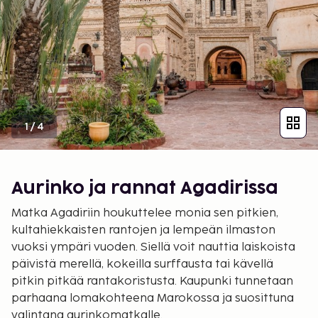
1
/
4
Aurinko ja rannat Agadirissa
Matka Agadiriin houkuttelee monia sen pitkien,
kultahiekkaisten rantojen ja lempeän ilmaston
vuoksi ympäri vuoden. Siellä voit nauttia laiskoista
päivistä merellä, kokeilla surffausta tai kävellä
pitkin pitkää rantakoristusta. Kaupunki tunnetaan
parhaana lomakohteena Marokossa ja suosittuna
valintana aurinkomatkalle.