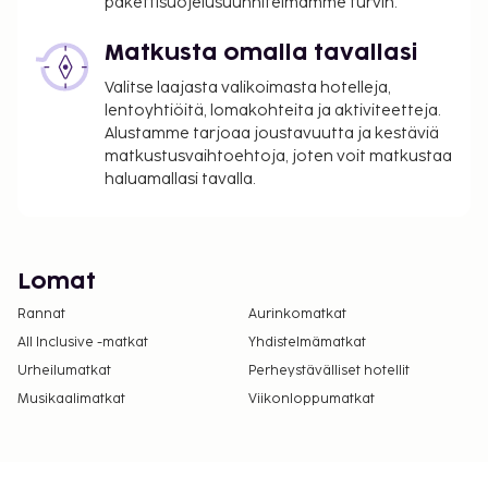
pakettisuojelusuunnitelmamme turvin.
Matkusta omalla tavallasi
Valitse laajasta valikoimasta hotelleja,
lentoyhtiöitä, lomakohteita ja aktiviteetteja.
Alustamme tarjoaa joustavuutta ja kestäviä
matkustusvaihtoehtoja, joten voit matkustaa
haluamallasi tavalla.
Lomat
Rannat
Aurinkomatkat
All Inclusive -matkat
Yhdistelmämatkat
Urheilumatkat
Perheystävälliset hotellit
Musikaalimatkat
Viikonloppumatkat