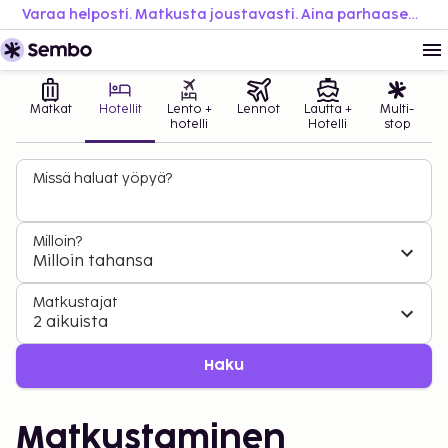
Varaa helposti. Matkusta joustavasti. Aina parhaaseen hintaan.
Matkat
Hotellit
Lento +
Lennot
Lautta +
Multi-
hotelli
Hotelli
stop
Missä haluat yöpyä?
Milloin?
Milloin tahansa
Matkustajat
2 aikuista
Haku
Matkustaminen