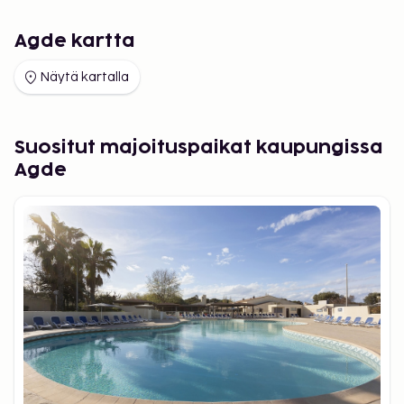
promenera längs bilfria gränder och mindre stigar.
Agde kartta
Näytä kartalla
Suositut majoituspaikat kaupungissa
Agde