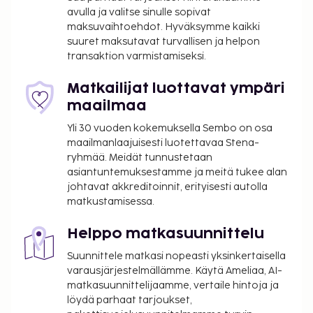
avulla ja valitse sinulle sopivat
maksuvaihtoehdot. Hyväksymme kaikki
suuret maksutavat turvallisen ja helpon
transaktion varmistamiseksi.
Matkailijat luottavat ympäri
maailmaa
Yli 30 vuoden kokemuksella Sembo on osa
maailmanlaajuisesti luotettavaa Stena-
ryhmää. Meidät tunnustetaan
asiantuntemuksestamme ja meitä tukee alan
johtavat akkreditoinnit, erityisesti autolla
matkustamisessa.
Helppo matkasuunnittelu
Suunnittele matkasi nopeasti yksinkertaisella
varausjärjestelmällämme. Käytä Ameliaa, AI-
matkasuunnittelijaamme, vertaile hintoja ja
löydä parhaat tarjoukset,