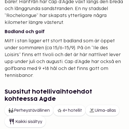
barer. Härifrån har Cap d’Agde växt längs den breda
och långgrunda sandstranden. En ny stadsdel
”Rochelongue” har skapats ytterligare några
kilometer längre västerut.
Badland och golf
Mitt i stan ligger ett stort badland som är öppet
under sommaren (ca 15/6-15/9). På ön ”Ile des
Loisirs” finns ett tivoli och det är här nattlivet lever
upp under juli och augusti. Cap d’Agde har också en
golfbana med 9 +18 hål och det finns gott om
tennisbanor.
Familjeanpassad badort
Suositut hotellivaihtoehdot
Cap d’Agde är framför allt en familjevänlig badort
kohteessa Agde
som är mycket väl lämpad för dig som reser med
små barn. Stranden är bred och långgrund och
Perheystävällinen
4+ hotellit
Uima-allas
större delen av byn saknar nivåskillnader. Allting
finns på bekvämt gångavstånd – stranden,
Kaikki sisältyy
matbutiker, restauranger – och du kan ofta