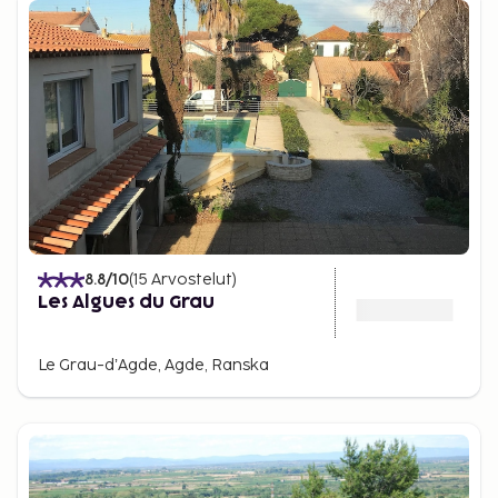
8.8
/10
(
15
Arvostelut
)
Les Algues du Grau
Le Grau-dʼAgde, Agde, Ranska