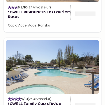
8.2
/10
(
37
Arvostelut
)
SOWELL RESIDENCES Les Lauriers
Roses
Cap d'Agde, Agde, Ranska
9
/10
(
23
Arvostelut
)
SOWELL Family Cap d'Agde