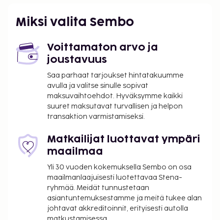
Miksi valita Sembo
Voittamaton arvo ja
joustavuus
Saa parhaat tarjoukset hintatakuumme
avulla ja valitse sinulle sopivat
maksuvaihtoehdot. Hyväksymme kaikki
suuret maksutavat turvallisen ja helpon
transaktion varmistamiseksi.
Matkailijat luottavat ympäri
maailmaa
Yli 30 vuoden kokemuksella Sembo on osa
maailmanlaajuisesti luotettavaa Stena-
ryhmää. Meidät tunnustetaan
asiantuntemuksestamme ja meitä tukee alan
johtavat akkreditoinnit, erityisesti autolla
matkustamisessa.