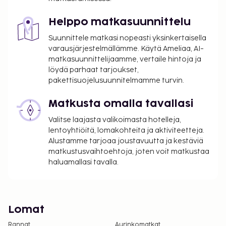
Helppo matkasuunnittelu
Suunnittele matkasi nopeasti yksinkertaisella
varausjärjestelmällämme. Käytä Ameliaa, AI-
matkasuunnittelijaamme, vertaile hintoja ja
löydä parhaat tarjoukset,
pakettisuojelusuunnitelmamme turvin.
Matkusta omalla tavallasi
Valitse laajasta valikoimasta hotelleja,
lentoyhtiöitä, lomakohteita ja aktiviteetteja.
Alustamme tarjoaa joustavuutta ja kestäviä
matkustusvaihtoehtoja, joten voit matkustaa
haluamallasi tavalla.
Lomat
Rannat
Aurinkomatkat