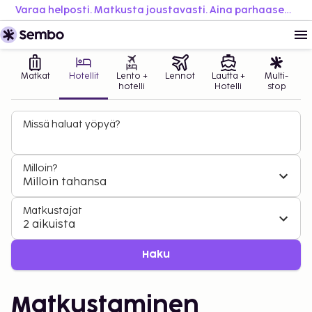
Varaa helposti. Matkusta joustavasti. Aina parhaaseen hintaan.
Matkat
Hotellit
Lento +
Lennot
Lautta +
Multi-
hotelli
Hotelli
stop
Missä haluat yöpyä?
Milloin?
Milloin tahansa
Matkustajat
2 aikuista
Haku
Matkustaminen