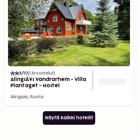
8
/10
(
1
Arvostelut
)
AlingsÃ¥s Vandrarhem - Villa
Plantaget - Hostel
Alingsas, Ruotsi
Näytä kaikki hotellit