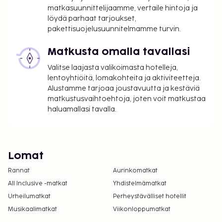
matkasuunnittelijaamme, vertaile hintoja ja
löydä parhaat tarjoukset,
pakettisuojelusuunnitelmamme turvin.
Matkusta omalla tavallasi
Valitse laajasta valikoimasta hotelleja,
lentoyhtiöitä, lomakohteita ja aktiviteetteja.
Alustamme tarjoaa joustavuutta ja kestäviä
matkustusvaihtoehtoja, joten voit matkustaa
haluamallasi tavalla.
Lomat
Rannat
Aurinkomatkat
All Inclusive -matkat
Yhdistelmämatkat
Urheilumatkat
Perheystävälliset hotellit
Musikaalimatkat
Viikonloppumatkat