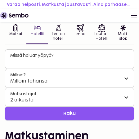
Varaa helposti. Matkusta joustavasti. Aina parhaaseen hintaan.
Matkat
Hotellit
Lento +
Lennot
Lautta +
Multi-
hotelli
Hotelli
stop
Missä haluat yöpyä?
Milloin?
Milloin tahansa
Matkustajat
2 aikuista
Haku
Matkustaminen