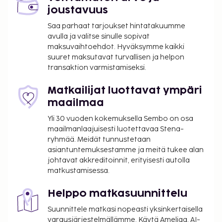
joustavuus
Saa parhaat tarjoukset hintatakuumme
avulla ja valitse sinulle sopivat
maksuvaihtoehdot. Hyväksymme kaikki
suuret maksutavat turvallisen ja helpon
transaktion varmistamiseksi.
Matkailijat luottavat ympäri
maailmaa
Yli 30 vuoden kokemuksella Sembo on osa
maailmanlaajuisesti luotettavaa Stena-
ryhmää. Meidät tunnustetaan
asiantuntemuksestamme ja meitä tukee alan
johtavat akkreditoinnit, erityisesti autolla
matkustamisessa.
Helppo matkasuunnittelu
Suunnittele matkasi nopeasti yksinkertaisella
varausjärjestelmällämme. Käytä Ameliaa, AI-