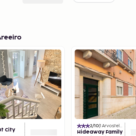
Areeiro
2
/10
(
1
Arvostelut
)
t City
Hideaway Family