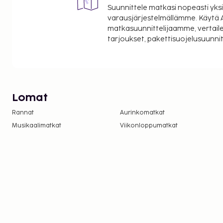
Suunnittele matkasi nopeasti yksi
varausjärjestelmällämme. Käytä A
matkasuunnittelijaamme, vertaile
tarjoukset, pakettisuojelusuunn
Lomat
Rannat
Aurinkomatkat
Musikaalimatkat
Viikonloppumatkat