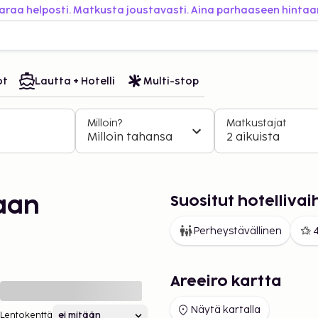
araa helposti. Matkusta joustavasti. Aina parhaaseen hintaa
ot
Lautta + Hotelli
Multi-stop
Milloin?
Matkustajat
Milloin tahansa
2 aikuista
Suositut hotelliva
aan
Perheystävällinen
4
Areeiro kartta
Näytä kartalla
Lentokenttä