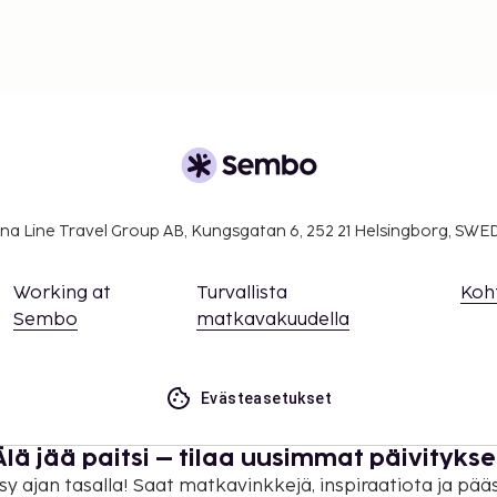
na Line Travel Group AB, Kungsgatan 6, 252 21 Helsingborg, SW
Working at
Turvallista
Koh
Sembo
matkavakuudella
Evästeasetukset
Älä jää paitsi – tilaa uusimmat päivitykse
sy ajan tasalla! Saat matkavinkkejä, inspiraatiota ja pää