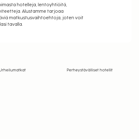
oimasta hotelleja, lentoyhtiöitä,
viteetteja. Alustamme tarjoaa
äviä matkustusvaihtoehtoja, joten voit
si tavalla.
Urheilumatkat
Perheystävälliset hotellit