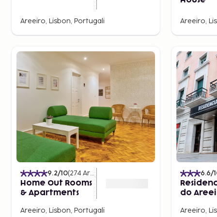
House
Areeiro, Lisbon, Portugali
Areeiro, Li
9.2
/10
(
274
Arvostelut
)
6.6
/
Home Out Rooms
Residenc
& Apartments
do Areei
Areeiro, Lisbon, Portugali
Areeiro, Li