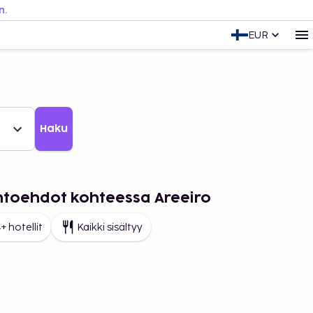
n.
EUR
Haku
ihtoehdot kohteessa Areeiro
+ hotellit
Kaikki sisältyy