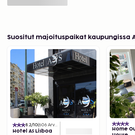
Suositut majoituspaikat kaupungissa 
8.2
/10
(
606
Arvostelut
)
Home Ou
Hotel AS Lisboa