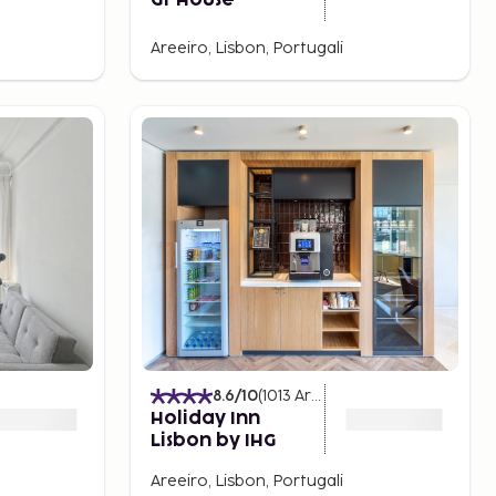
Gt House
Areeiro, Lisbon, Portugali
8.6
/10
(
1013
Arvostelut
)
Holiday Inn
Lisbon by IHG
Areeiro, Lisbon, Portugali