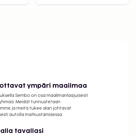
luottavat ympäri maailmaa
uksella Sembo on osa maailmanlaajuisesti
ryhmää. Meidät tunnustetaan
mme ja meitä tukee alan johtavat
isesti autolla matkustamisessa.
lla tavallasi