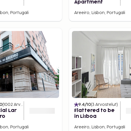
Apartment
sbon, Portugali
Areeiro, Lisbon, Portugali
10
(
1002
Arvostelut
)
9.4
/10
(
3
Arvostelut
)
ial Lar
Flattered to be
ro
in Lisboa
sbon, Portugali
Areeiro, Lisbon, Portugali