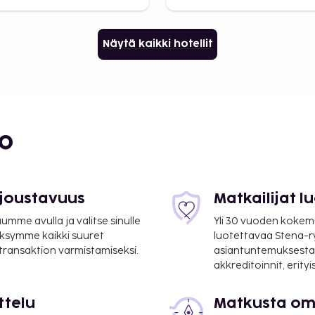
Näytä kaikki hotellit
bo
 joustavuus
Matkailijat 
mme avulla ja valitse sinulle
Yli 30 vuoden kokem
ksymme kaikki suuret
luotettavaa Stena-
 transaktion varmistamiseksi.
asiantuntemuksesta
akkreditoinnit, erity
ttelu
Matkusta oma