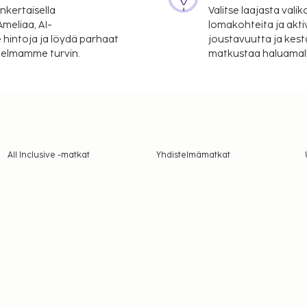
nkertaisella
Valitse laajasta valik
meliaa, AI-
lomakohteita ja akti
 hintoja ja löydä parhaat
joustavuutta ja kest
itelmamme turvin.
matkustaa haluamalla
All Inclusive -matkat
Yhdistelmämatkat