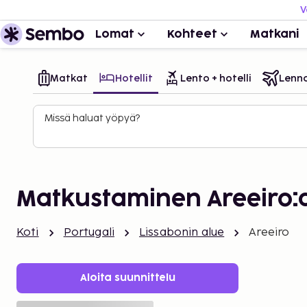
V
Lomat
Kohteet
Matkani
Matkat
Hotellit
Lento + hotelli
Lenn
Missä haluat yöpyä?
Matkustaminen Areeiro:
Koti
Portugali
Lissabonin alue
Areeiro
Aloita suunnittelu