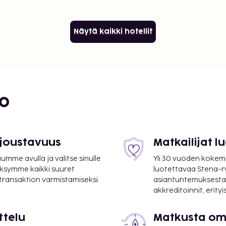
Näytä kaikki hotellit
bo
 joustavuus
Matkailijat 
mme avulla ja valitse sinulle
Yli 30 vuoden kokem
ksymme kaikki suuret
luotettavaa Stena-
 transaktion varmistamiseksi.
asiantuntemuksesta
akkreditoinnit, erity
ttelu
Matkusta oma