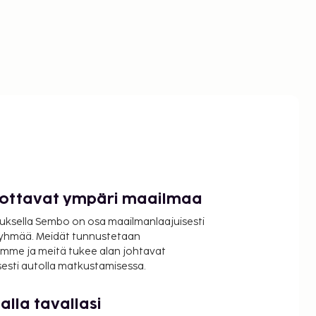
luottavat ympäri maailmaa
uksella Sembo on osa maailmanlaajuisesti
ryhmää. Meidät tunnustetaan
mme ja meitä tukee alan johtavat
isesti autolla matkustamisessa.
lla tavallasi