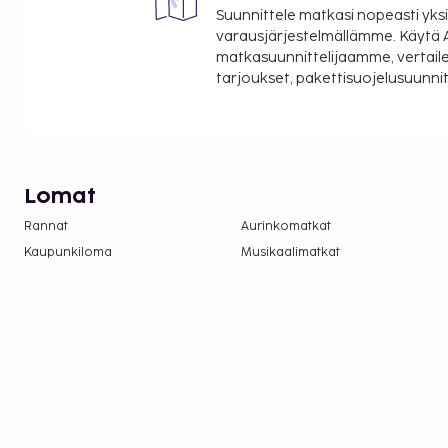
Suunnittele matkasi nopeasti yksi
varausjärjestelmällämme. Käytä A
matkasuunnittelijaamme, vertaile
tarjoukset, pakettisuojelusuunn
Lomat
Rannat
Aurinkomatkat
Kaupunkiloma
Musikaalimatkat