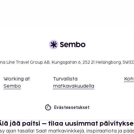
na Line Travel Group AB, Kungsgatan 6, 252 21 Helsingborg, SW
Working at
Turvallista
Koh
Sembo
matkavakuudella
Evästeasetukset
Älä jää paitsi – tilaa uusimmat päivitykse
sy ajan tasalla! Saat matkavinkkejä, inspiraatiota ja pää