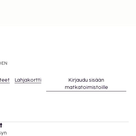
EDEN
teet
Lahjakortti
Kirjaudu sisään
matkatoimistoille
t
syn