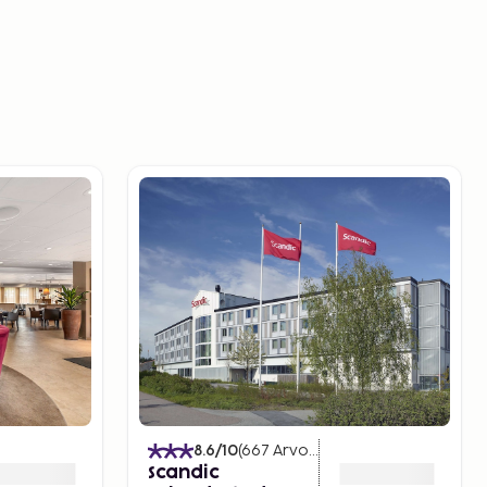
)
8.6
/10
(
667
Arvostelut
)
Scandic