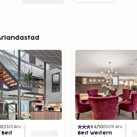
Arlandastad
10
(
3301
Arvostelut
)
8.6
/10
(
1009
Arvostelut
 Best
Best Western