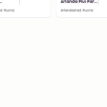
Arlanda Plus Park
lm
Airport Hotel
d, Ruotsi
Arlandastad, Ruotsi
Airport