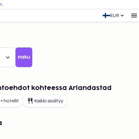
n.
EUR
Haku
aihtoehdot kohteessa Arlandastad
+ hotellit
Kaikki sisältyy
a