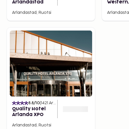
Arlandastad
Western
Stockho
Arlandastad, Ruotsi
Arlandasta
Arlanda 
8.8
/10
(
1421
Arvostelut
)
Quality Hotel
Arlanda XPO
Arlandastad, Ruotsi