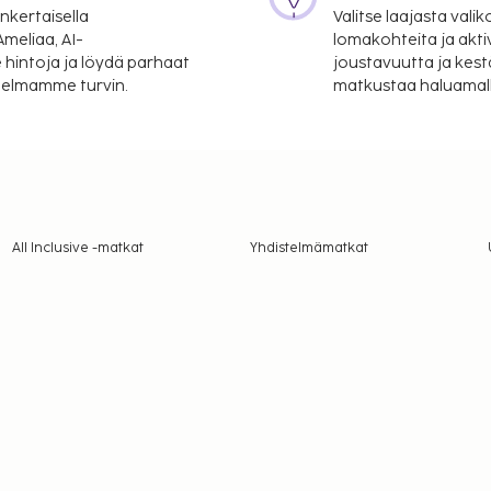
nkertaisella
Valitse laajasta valik
meliaa, AI-
lomakohteita ja akti
 hintoja ja löydä parhaat
joustavuutta ja kest
itelmamme turvin.
matkustaa haluamalla
All Inclusive -matkat
Yhdistelmämatkat