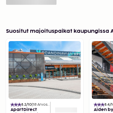
Suositut majoituspaikat kaupungissa 
8.2
/10
(
118
Arvostelut
)
8.4
/
ApartDirect
Aiden by