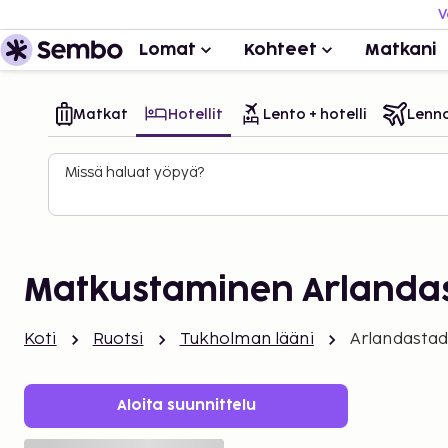
V
Lomat
Kohteet
Matkani
Matkat
Hotellit
Lento + hotelli
Lenn
Missä haluat yöpyä?
Matkustaminen Arlanda
Koti
Ruotsi
Tukholman lääni
Arlandasta
Aloita suunnittelu