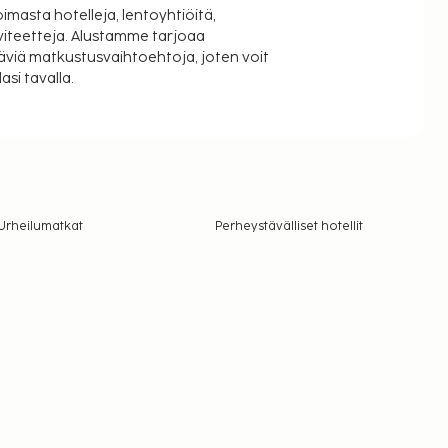
oimasta hotelleja, lentoyhtiöitä,
viteetteja. Alustamme tarjoaa
äviä matkustusvaihtoehtoja, joten voit
si tavalla.
Urheilumatkat
Perheystävälliset hotellit