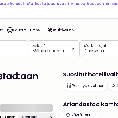
araa helposti. Matkusta joustavasti. Aina parhaaseen hintaa
ot
Lautta + Hotelli
Multi-stop
Milloin?
Matkustajat
Milloin tahansa
2 aikuista
Suositut hotelliv
stad:aan
Perheystävällinen
4
d
Arlandastad kartt
Näytä kartalla
Lentokenttä