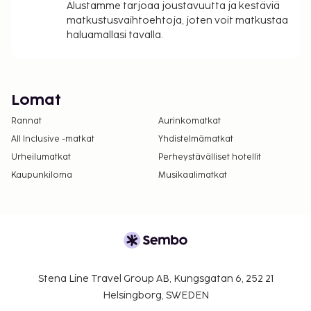
Alustamme tarjoaa joustavuutta ja kestäviä
matkustusvaihtoehtoja, joten voit matkustaa
haluamallasi tavalla.
Lomat
Rannat
Aurinkomatkat
All Inclusive -matkat
Yhdistelmämatkat
Urheilumatkat
Perheystävälliset hotellit
Kaupunkiloma
Musikaalimatkat
Stena Line Travel Group AB, Kungsgatan 6, 252 21
Helsingborg, SWEDEN