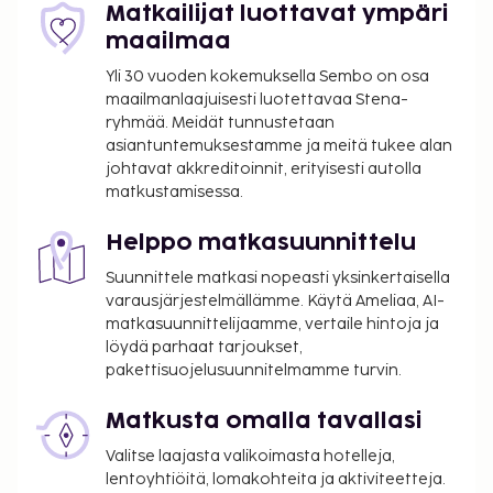
Matkailijat luottavat ympäri
maailmaa
Yli 30 vuoden kokemuksella Sembo on osa
maailmanlaajuisesti luotettavaa Stena-
ryhmää. Meidät tunnustetaan
asiantuntemuksestamme ja meitä tukee alan
johtavat akkreditoinnit, erityisesti autolla
matkustamisessa.
Helppo matkasuunnittelu
Suunnittele matkasi nopeasti yksinkertaisella
varausjärjestelmällämme. Käytä Ameliaa, AI-
matkasuunnittelijaamme, vertaile hintoja ja
löydä parhaat tarjoukset,
pakettisuojelusuunnitelmamme turvin.
Matkusta omalla tavallasi
Valitse laajasta valikoimasta hotelleja,
lentoyhtiöitä, lomakohteita ja aktiviteetteja.