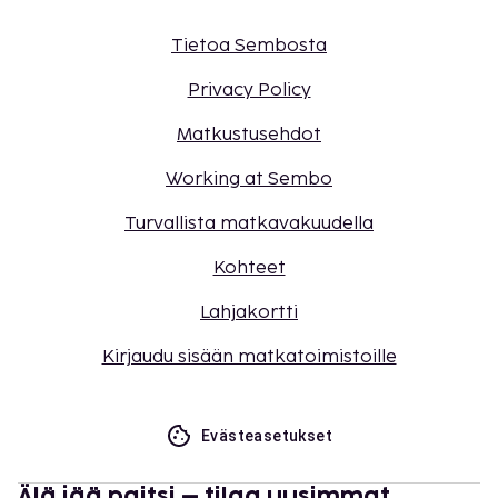
Tietoa Sembosta
Privacy Policy
Matkustusehdot
Working at Sembo
Turvallista matkavakuudella
Kohteet
Lahjakortti
Kirjaudu sisään matkatoimistoille
Evästeasetukset
Älä jää paitsi – tilaa uusimmat