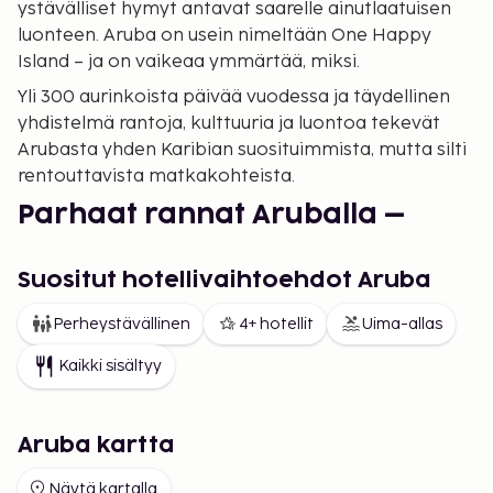
ystävälliset hymyt antavat saarelle ainutlaatuisen
luonteen. Aruba on usein nimeltään One Happy
Island – ja on vaikeaa ymmärtää, miksi.
Yli 300 aurinkoista päivää vuodessa ja täydellinen
yhdistelmä rantoja, kulttuuria ja luontoa tekevät
Arubasta yhden Karibian suosituimmista, mutta silti
rentouttavista matkakohteista.
Parhaat rannat Aruballa –
Eagle Beachista Baby Beachiin
Suositut hotellivaihtoehdot Aruba
Aruba on synonyymi maailman kauneimmille
rannoille. Eagle Beach, joka on tunnettu pehmeästä,
Perheystävällinen
4+ hotellit
Uima-allas
valkoisesta hiekastaan ja ikonista divi-divi-puista,
sijoittuu usein maailman parhaille rannoille. Palm
Kaikki sisältyy
Beach on meren syke – täynnä luksushotelleja,
ravintoloita ja vesiliikuntatoimintaa.
Aruba kartta
Snorklausta ja rauhallisempia vesiä etsivät
valitsevat usein Baby Beachin, joka on suosittu niin
Näytä kartalla