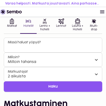
Varaa helposti. Matkusta joustavasti. Aina parhaaseen hintaan.
Matkat
Hotellit
Lento +
Lennot
Lautta +
Multi-
hotelli
Hotelli
stop
Missä haluat yöpyä?
Milloin?
Milloin tahansa
Matkustajat
2 aikuista
Haku
Matkustaminen