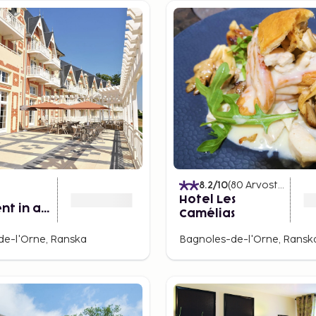
8.2
/10
(
80
Arvostelut
)
Hotel Les
nt in a
Camélias
s Area
a Belle
de-l'Orne, Ranska
Bagnoles-de-l'Orne, Ransk