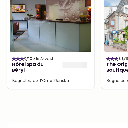
9
/10
(
316
Arvostelut
)
8.8
/1
Hôtel Spa du
The Orig
Béryl
Boutique
Gayot
Bagnoles-de-l'Orne, Ranska
Bagnoles-