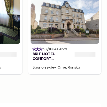
8.2
/10
(
144
Arvostelut
)
BRIT HOTEL
CONFORT
BAGNOLES
a
Bagnoles-de-l'Orne, Ranska
NORMANDIE