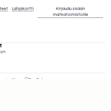
teet
Lahjakortti
Kirjaudu sisään
matkatoimistoille
t
syn