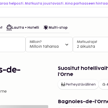
araa helposti. Matkusta joustavasti. Aina parhaaseen hintaa
ot
Lautta + Hotelli
Multi-stop
Milloin?
Matkustajat
Milloin tahansa
2 aikuista
Suositut hotelliv
s-de-
l'Orne
Perheystävällinen
4
Orne
Bagnoles-de-l'Orn