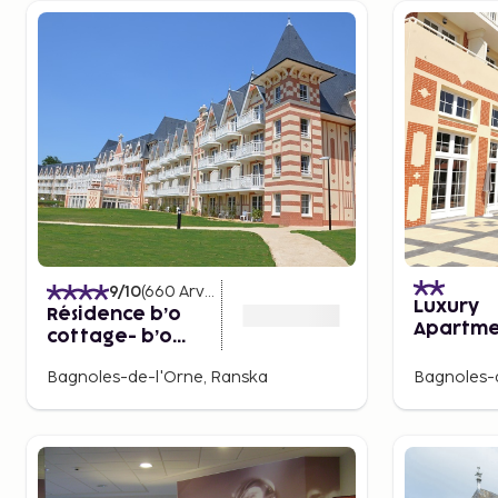
9
/10
(
660
Arvostelut
)
Luxury
Résidence b’o
Apartme
cottage- b’o
Gorgeou
resort thermal &
Called L
Bagnoles-de-l'Orne, Ranska
Bagnoles-
spa
Epoque