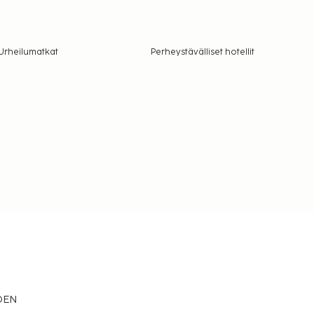
Urheilumatkat
Perheystävälliset hotellit
EDEN