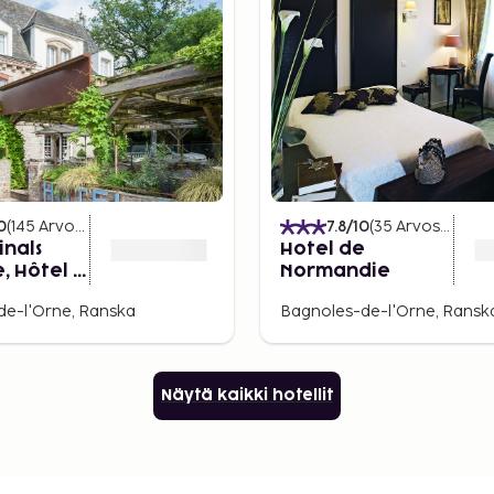
0
(
145
Arvostelut
)
7.8
/10
(
35
Arvostelut
)
inals
Hotel de
, Hôtel Ô
Normandie
de-l'Orne, Ranska
Bagnoles-de-l'Orne, Ransk
Näytä kaikki hotellit