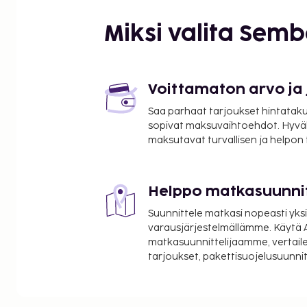
Miksi valita Sem
Voittamaton arvo ja
Saa parhaat tarjoukset hintatakuu
sopivat maksuvaihtoehdot. Hyvä
maksutavat turvallisen ja helpon
Helppo matkasuunni
Suunnittele matkasi nopeasti yksi
varausjärjestelmällämme. Käytä A
matkasuunnittelijaamme, vertaile
tarjoukset, pakettisuojelusuunn