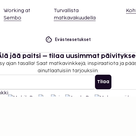
Working at
Turvallista
Koh
Sembo
matkavakuudella
Evästeasetukset
Älä jää paitsi – tilaa uusimmat päivitykse
sy ajan tasalla! Saat matkavinkkejä, inspiraatiota ja pää
ainutlaatuisiin tarjouksiin.
Tilaa
©
2026
Stena Line Travel Group AB