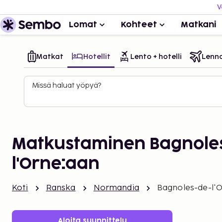
V
Lomat
Kohteet
Matkani
Matkat
Hotellit
Lento + hotelli
Lenn
Missä haluat yöpyä?
Matkustaminen Bagnole
l'Orne:aan
Koti
Ranska
Normandia
Bagnoles-de-l'
Aloita suunnittelu