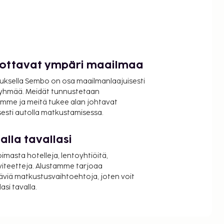
luottavat ympäri maailmaa
uksella Sembo on osa maailmanlaajuisesti
ryhmää. Meidät tunnustetaan
mme ja meitä tukee alan johtavat
isesti autolla matkustamisessa.
lla tavallasi
oimasta hotelleja, lentoyhtiöitä,
viteetteja. Alustamme tarjoaa
äviä matkustusvaihtoehtoja, joten voit
si tavalla.