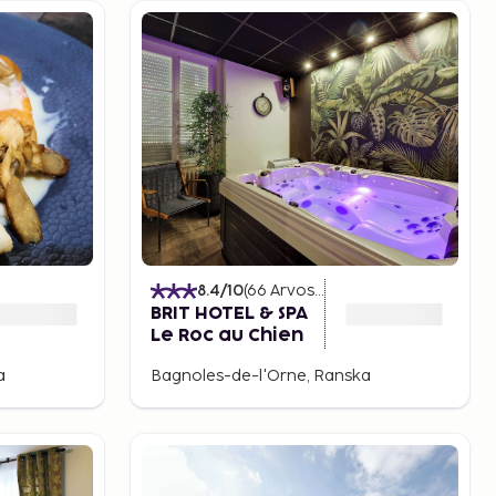
8.4
/10
(
66
Arvostelut
)
BRIT HOTEL & SPA
Le Roc au Chien
a
Bagnoles-de-l'Orne, Ranska