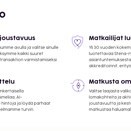
bo
 joustavuus
Matkailijat 
mme avulla ja valitse sinulle
Yli 30 vuoden kokem
ksymme kaikki suuret
luotettavaa Stena-
 transaktion varmistamiseksi.
asiantuntemuksesta
akkreditoinnit, erity
ttelu
Matkusta oma
nkertaisella
Valitse laajasta valik
meliaa, AI-
lomakohteita ja akti
 hintoja ja löydä parhaat
joustavuutta ja kest
itelmamme turvin.
matkustaa haluamalla