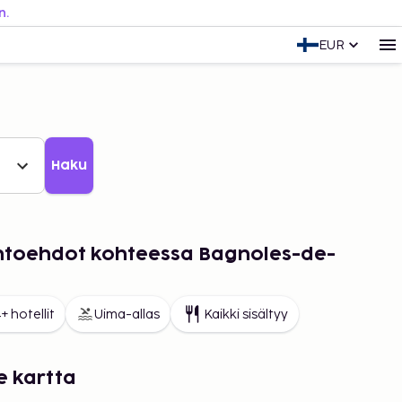
n.
EUR
Haku
aihtoehdot kohteessa Bagnoles-de-
+ hotellit
Uima-allas
Kaikki sisältyy
e kartta