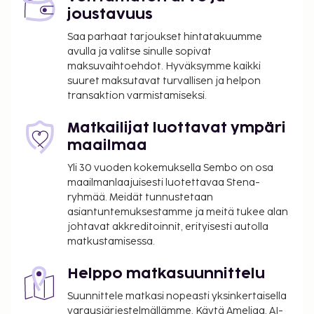
joustavuus
Saa parhaat tarjoukset hintatakuumme
avulla ja valitse sinulle sopivat
maksuvaihtoehdot. Hyväksymme kaikki
suuret maksutavat turvallisen ja helpon
transaktion varmistamiseksi.
Matkailijat luottavat ympäri
maailmaa
Yli 30 vuoden kokemuksella Sembo on osa
maailmanlaajuisesti luotettavaa Stena-
ryhmää. Meidät tunnustetaan
asiantuntemuksestamme ja meitä tukee alan
johtavat akkreditoinnit, erityisesti autolla
matkustamisessa.
Helppo matkasuunnittelu
Suunnittele matkasi nopeasti yksinkertaisella
varausjärjestelmällämme. Käytä Ameliaa, AI-