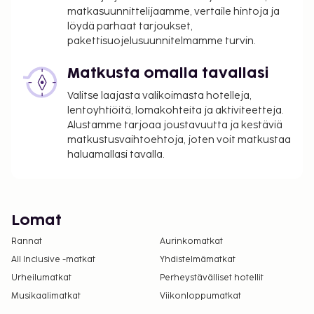
matkasuunnittelijaamme, vertaile hintoja ja
löydä parhaat tarjoukset,
pakettisuojelusuunnitelmamme turvin.
Matkusta omalla tavallasi
Valitse laajasta valikoimasta hotelleja,
lentoyhtiöitä, lomakohteita ja aktiviteetteja.
Alustamme tarjoaa joustavuutta ja kestäviä
matkustusvaihtoehtoja, joten voit matkustaa
haluamallasi tavalla.
Lomat
Rannat
Aurinkomatkat
All Inclusive -matkat
Yhdistelmämatkat
Urheilumatkat
Perheystävälliset hotellit
Musikaalimatkat
Viikonloppumatkat