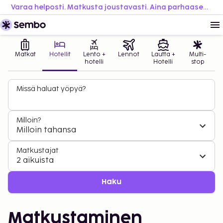
Varaa helposti. Matkusta joustavasti. Aina parhaaseen hintaan.
Matkat
Hotellit
Lento +
Lennot
Lautta +
Multi-
hotelli
Hotelli
stop
Missä haluat yöpyä?
Milloin?
Milloin tahansa
Matkustajat
2 aikuista
Haku
Matkustaminen