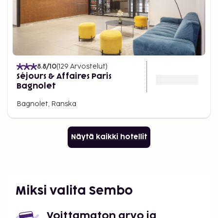
8.8
/10
(
129
Arvostelut
)
Séjours & Affaires Paris
Bagnolet
Bagnolet, Ranska
Näytä kaikki hotellit
Miksi valita Sembo
Voittamaton arvo ja