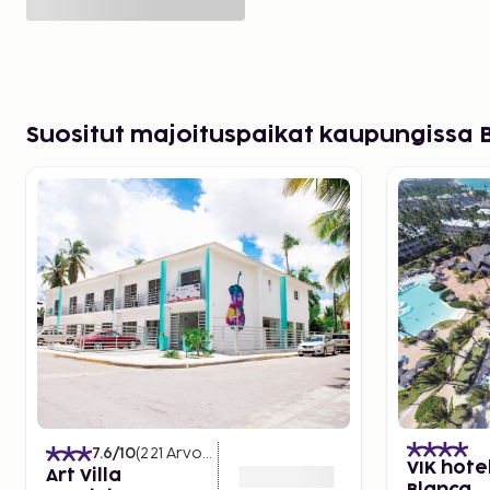
Suositut majoituspaikat kaupungissa
7.6
/10
(
221
Arvostelut
)
VIK hote
Art Villa