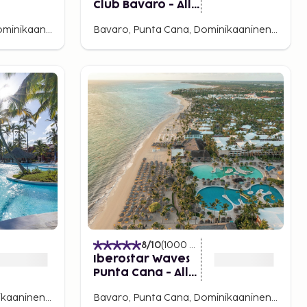
Club Bavaro - All
Inclusive
El Cortecito, Punta Cana, Dominikaaninen tasavalta
Bavaro, Punta Cana, Dominikaaninen tasavalta
elut
)
8
/10
(
1000
Arvostelut
)
Iberostar Waves
Punta Cana - All
Inclusive
Bavaro, Punta Cana, Dominikaaninen tasavalta
Bavaro, Punta Cana, Dominikaaninen tasavalta