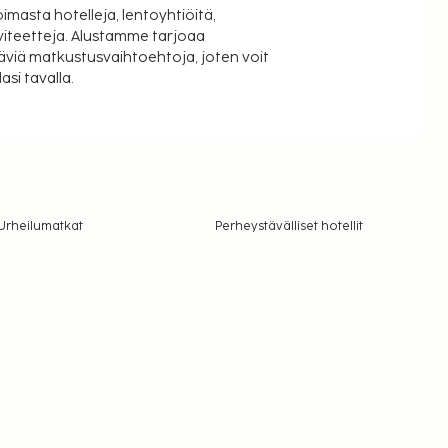
oimasta hotelleja, lentoyhtiöitä,
viteetteja. Alustamme tarjoaa
äviä matkustusvaihtoehtoja, joten voit
si tavalla.
Urheilumatkat
Perheystävälliset hotellit