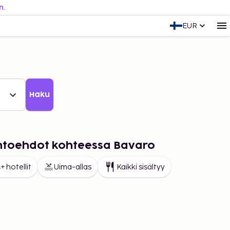
n.
EUR
Haku
aihtoehdot kohteessa Bavaro
+ hotellit
Uima-allas
Kaikki sisältyy