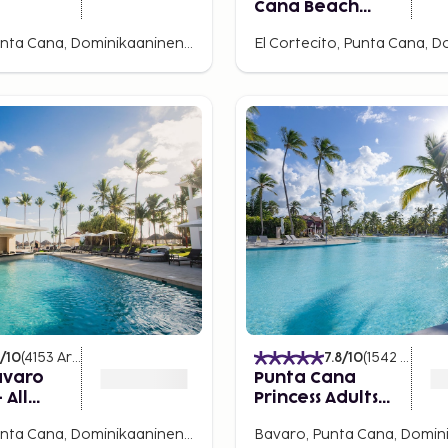
Cana Beach
Resort & Spa - All
Bavaro, Punta Cana, Dominikaaninen tasavalta
Inclusive
/10
(
4153
Arvostelut
)
7.8
/10
(
1542
Arvost
avaro
Punta Cana
 All
Princess Adults
Only - All Inclusive
Bavaro, Punta Cana, Dominikaaninen tasavalta