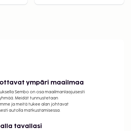
luottavat ympäri maailmaa
uksella Sembo on osa maailmanlaajuisesti
ryhmää. Meidät tunnustetaan
mme ja meitä tukee alan johtavat
isesti autolla matkustamisessa.
lla tavallasi