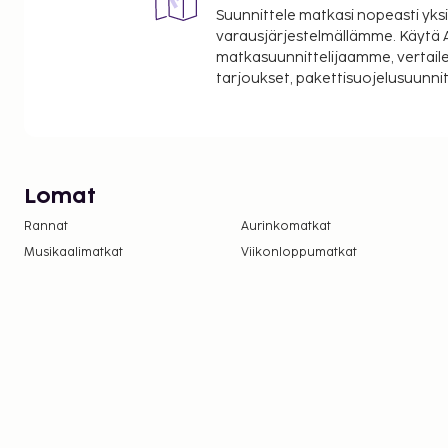
Suunnittele matkasi nopeasti yksi
varausjärjestelmällämme. Käytä A
matkasuunnittelijaamme, vertaile
tarjoukset, pakettisuojelusuunn
Lomat
Rannat
Aurinkomatkat
Musikaalimatkat
Viikonloppumatkat