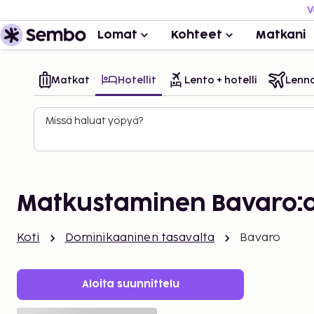
V
Lomat
Kohteet
Matkani
Matkat
Hotellit
Lento + hotelli
Lenn
Missä haluat yöpyä?
Matkustaminen Bavaro:
Koti
Dominikaaninen tasavalta
Bavaro
Aloita suunnittelu