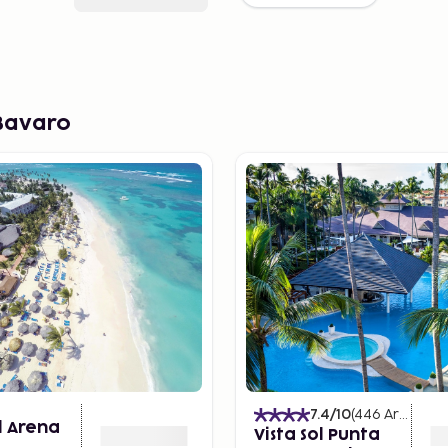
 Bavaro
7.4
/10
(
446
Arvostelut
l Arena
Vista Sol Punta