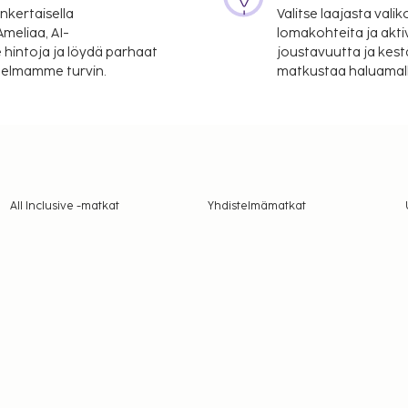
nkertaisella
Valitse laajasta valik
meliaa, AI-
lomakohteita ja akti
 hintoja ja löydä parhaat
joustavuutta ja kest
itelmamme turvin.
matkustaa haluamalla
All Inclusive -matkat
Yhdistelmämatkat