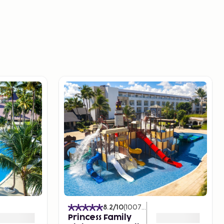
)
8.2
/10
(
1007
Arvostelut
)
Princess Family