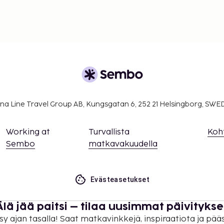
na Line Travel Group AB, Kungsgatan 6, 252 21 Helsingborg, SW
Working at
Turvallista
Koh
Sembo
matkavakuudella
Evästeasetukset
Älä jää paitsi – tilaa uusimmat päivitykse
sy ajan tasalla! Saat matkavinkkejä, inspiraatiota ja pää