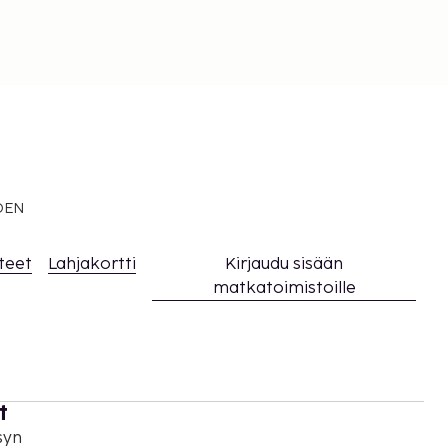
EDEN
teet
Lahjakortti
Kirjaudu sisään
matkatoimistoille
t
syn