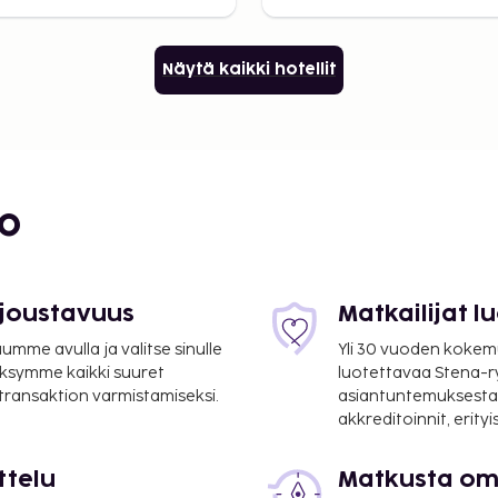
Näytä kaikki hotellit
bo
 joustavuus
Matkailijat 
mme avulla ja valitse sinulle
Yli 30 vuoden kokem
ksymme kaikki suuret
luotettavaa Stena-
 transaktion varmistamiseksi.
asiantuntemuksesta
akkreditoinnit, erity
ttelu
Matkusta oma