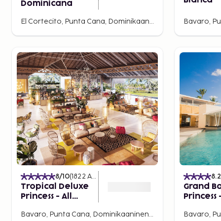
Blanca
Dominicana
El Cortecito, Punta Cana, Dominikaaninen tasavalta
8
/10
(
1822
Arvostelut
)
8.2
Tropical Deluxe
Grand B
Princess - All
Princess -
Inclusive
Inclusive
Bavaro, Punta Cana, Dominikaaninen tasavalta