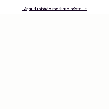
Kirjaudu sisään matkatoimistoille
Evästeasetukset
Älä jää paitsi – tilaa uusimmat
päivitykset
Pysy ajan tasalla! Saat matkavinkkejä, inspiraatiota
ja pääsyn ainutlaatuisiin tarjouksiin.
Tilaa