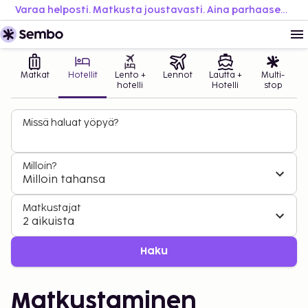
Varaa helposti. Matkusta joustavasti. Aina parhaaseen hintaan.
Matkat
Hotellit
Lento +
Lennot
Lautta +
Multi-
hotelli
Hotelli
stop
Missä haluat yöpyä?
Milloin?
Milloin tahansa
Matkustajat
2 aikuista
Haku
Matkustaminen