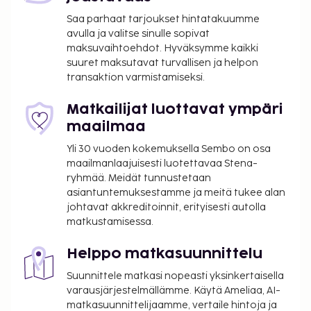
Saa parhaat tarjoukset hintatakuumme
avulla ja valitse sinulle sopivat
maksuvaihtoehdot. Hyväksymme kaikki
suuret maksutavat turvallisen ja helpon
transaktion varmistamiseksi.
Matkailijat luottavat ympäri
maailmaa
Yli 30 vuoden kokemuksella Sembo on osa
maailmanlaajuisesti luotettavaa Stena-
ryhmää. Meidät tunnustetaan
asiantuntemuksestamme ja meitä tukee alan
johtavat akkreditoinnit, erityisesti autolla
matkustamisessa.
Helppo matkasuunnittelu
Suunnittele matkasi nopeasti yksinkertaisella
varausjärjestelmällämme. Käytä Ameliaa, AI-
matkasuunnittelijaamme, vertaile hintoja ja