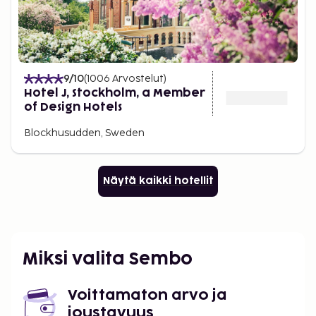
9
/10
(
1006
Arvostelut
)
Hotel J, Stockholm, a Member
of Design Hotels
Blockhusudden, Sweden
Näytä kaikki hotellit
Miksi valita Sembo
Voittamaton arvo ja
joustavuus