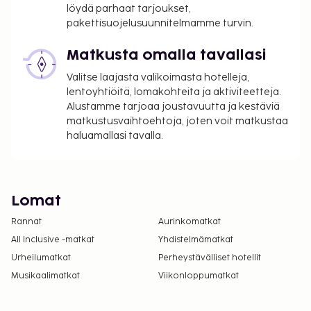
löydä parhaat tarjoukset,
pakettisuojelusuunnitelmamme turvin.
Matkusta omalla tavallasi
Valitse laajasta valikoimasta hotelleja,
lentoyhtiöitä, lomakohteita ja aktiviteetteja.
Alustamme tarjoaa joustavuutta ja kestäviä
matkustusvaihtoehtoja, joten voit matkustaa
haluamallasi tavalla.
Lomat
Rannat
Aurinkomatkat
All Inclusive -matkat
Yhdistelmämatkat
Urheilumatkat
Perheystävälliset hotellit
Musikaalimatkat
Viikonloppumatkat