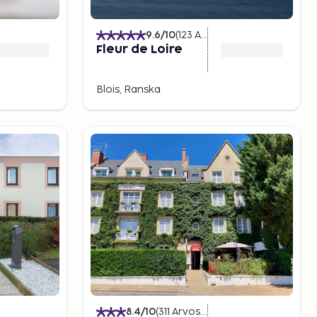
9.6
/10
(
123
Arvostelut
)
Fleur de Loire
Blois, Ranska
8.4
/10
(
311
Arvostelut
)