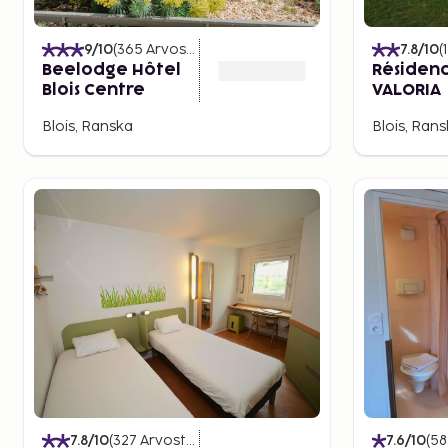
9
/10
(
365
Arvostelut
)
7.8
/10
(
Beelodge Hôtel
Résiden
Blois Centre
VALORIA
Blois, Ranska
Blois, Ran
7.8
/10
(
327
Arvostelut
)
7.6
/10
(
58