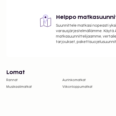
Helppo matkasuunni
Suunnittele matkasi nopeasti yksi
varausjärjestelmällämme. Käytä A
matkasuunnittelijaamme, vertaile
tarjoukset, pakettisuojelusuunn
Lomat
Rannat
Aurinkomatkat
Musikaalimatkat
Viikonloppumatkat