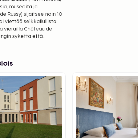
sia, museoita ja
e Russy) sijaitsee noin 10
 viettää seikkailullista
a vierailla Château de
ungin sykettä että
niistä on Maison de la
o. Se on Euroopan ainoa
män alan kokoelma. Siellä
lois
-Houdinin elämäntyöstä.
'n renessanssilinnasta. Se
ssa. Sen luota lähtee 1700-
Se kuului aikanaan kuningas
a 10 kuningatarta. Nykyään
idemuseo. Kesäisin täällä