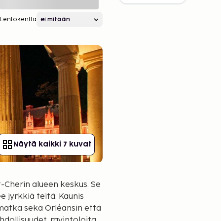
Lentokenttä
Näytä kaikki 7 kuvat
t-Cherin alueen keskus. Se
e jyrkkiä teitä. Kaunis
n matka sekä Orléansin että
ollisuudet, ravintoloita,