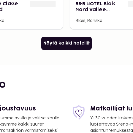
 Classe
B&B HOTEL Blois
rd
Nord Vallee
Maillard
ska
Blois, Ranska
Näytä kaikki hotellit
bo
 joustavuus
Matkailijat 
mme avulla ja valitse sinulle
Yli 30 vuoden kokem
ksymme kaikki suuret
luotettavaa Stena-
 transaktion varmistamiseksi.
asiantuntemuksesta