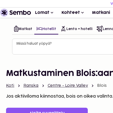
V
Lomat
Kohteet
Matkani
Matkat
Hotellit
Lento + hotelli
Lenn
Missä haluat yöpyä?
Matkustaminen Blois:aa
Koti
Ranska
Centre - Loire Valley
Blois
Jos aktiiviloma kiinnostaa, bois on oikea valinta