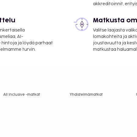
akkreditoinnit, erity
ttelu
Matkusta oma
nkertaisella
Valitse laajasta valik
meliaa, AI-
lomakohteita ja akti
 hintoja ja löydä parhaat
joustavuutta ja kest
itelmamme turvin.
matkustaa haluamalla
All Inclusive -matkat
Yhdistelmämatkat