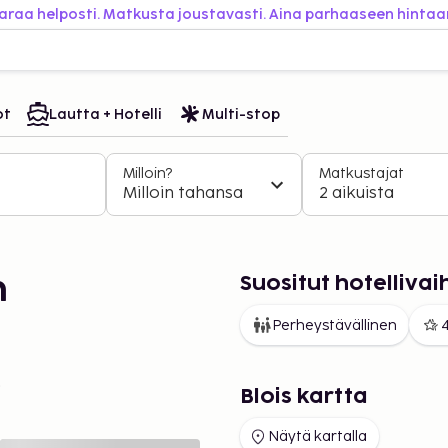
araa helposti. Matkusta joustavasti. Aina parhaaseen hintaa
ot
Lautta + Hotelli
Multi-stop
Milloin?
Matkustajat
Milloin tahansa
2 aikuista
Suositut hotelliva
n
Perheystävällinen
4
.
Blois kartta
Näytä kartalla