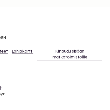
EDEN
teet
Lahjakortti
Kirjaudu sisään
matkatoimistoille
t
syn