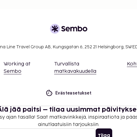
na Line Travel Group AB, Kungsgatan 6, 252 21 Helsingborg, SW
Working at
Turvallista
Koh
Sembo
matkavakuudella
Evästeasetukset
Älä jää paitsi – tilaa uusimmat päivitykse
sy ajan tasalla! Saat matkavinkkejä, inspiraatiota ja pää
ainutlaatuisiin tarjouksiin.
Tilaa