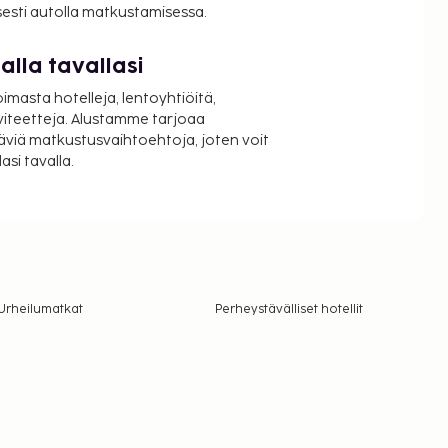
isesti autolla matkustamisessa.
lla tavallasi
oimasta hotelleja, lentoyhtiöitä,
viteetteja. Alustamme tarjoaa
äviä matkustusvaihtoehtoja, joten voit
si tavalla.
Urheilumatkat
Perheystävälliset hotellit