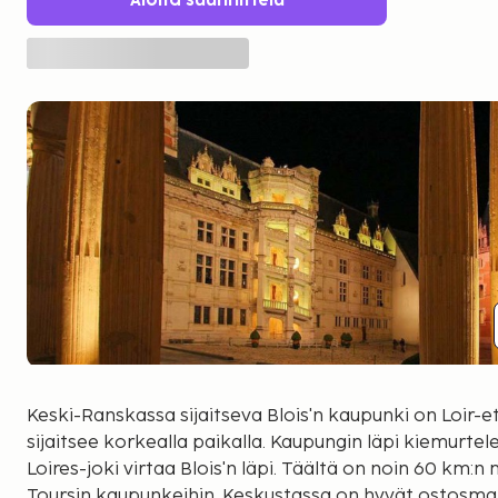
Aloita suunnittelu
Keski-Ranskassa sijaitseva Blois'n kaupunki on Loir-e
sijaitsee korkealla paikalla. Kaupungin läpi kiemurtele
Loires-joki virtaa Blois'n läpi. Täältä on noin 60 km:
Toursin kaupunkeihin. Keskustassa on hyvät ostosmahd