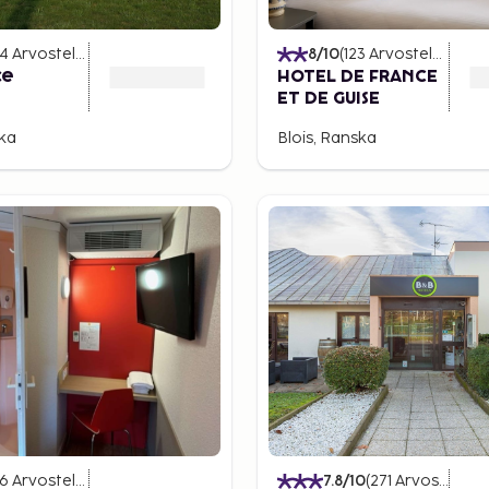
14
Arvostelut
)
8
/10
(
123
Arvostelut
)
ce
HOTEL DE FRANCE
ET DE GUISE
ska
Blois, Ranska
6
Arvostelut
)
7.8
/10
(
271
Arvostelut
)