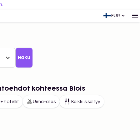
n.
EUR
Haku
ihtoehdot kohteessa Blois
+ hotellit
Uima-allas
Kaikki sisältyy