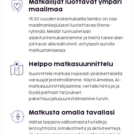
Matkailijat luottavat ympäri
maailmaa
Yli 30 vuoden kokemuksella Sembo on osa
maailmanlaajuisesti luotettavaa Stena-
ryhmää. Meidät tunnustetaan
asiantuntemuksestamme ja meitä tukee alan
johtavat akkreditoinnit, erityisesti autolla
matkustamisessa.
Helppo matkasuunnittelu
Suunnittele matkasi nopeasti yksinkertaisella
varausjärjestelmällämme. Käytä Ameliaa, AI-
matkasuunnittelijaamme, vertaile hintoja ja
löydä parhaat tarjoukset,
pakettisuojelusuunnitelmamme turvin.
Matkusta omalla tavallasi
Valitse laajasta valikoimasta hotelleja,
lentoyhtiöitä, lomakohteita ja aktiviteetteja.