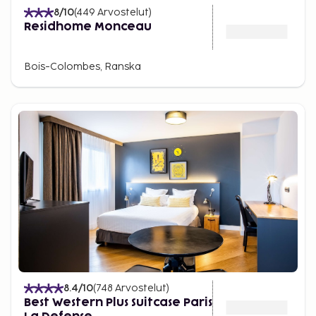
8
/10
(
449
Arvostelut
)
Residhome Monceau
Bois-Colombes, Ranska
8.4
/10
(
748
Arvostelut
)
Best Western Plus Suitcase Paris