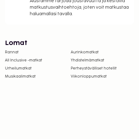
Alustamme tarjoaa joustavuutta ja kestäviä
matkustusvaihtoehtoja, joten voit matkustaa
haluamallasi tavalla.
Lomat
Rannat
Aurinkomatkat
All Inclusive -matkat
Yhdistelmämatkat
Urheilumatkat
Perheystävälliset hotellit
Musikaalimatkat
Viikonloppumatkat