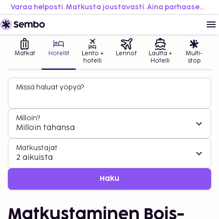
Varaa helposti. Matkusta joustavasti. Aina parhaaseen hintaan.
Matkat
Hotellit
Lento +
Lennot
Lautta +
Multi-
hotelli
Hotelli
stop
Missä haluat yöpyä?
Milloin?
Milloin tahansa
Matkustajat
2 aikuista
Haku
Matkustaminen Bois-