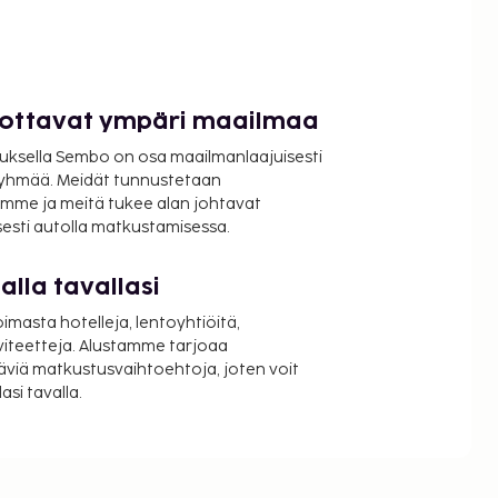
luottavat ympäri maailmaa
uksella Sembo on osa maailmanlaajuisesti
ryhmää. Meidät tunnustetaan
mme ja meitä tukee alan johtavat
isesti autolla matkustamisessa.
lla tavallasi
oimasta hotelleja, lentoyhtiöitä,
viteetteja. Alustamme tarjoaa
äviä matkustusvaihtoehtoja, joten voit
si tavalla.