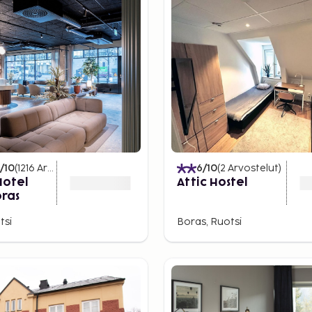
tä kaipaaville on tarjolla
sista haasteista jopa 11
/10
(
1216
Arvostelut
)
6
/10
(
2
Arvostelut
)
Hotel
Attic Hostel
ras
tsi
Boras, Ruotsi