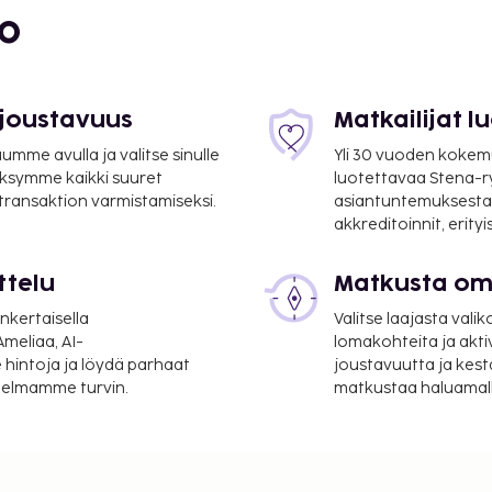
bo
 joustavuus
Matkailijat 
mme avulla ja valitse sinulle
Yli 30 vuoden kokem
ksymme kaikki suuret
luotettavaa Stena-
 transaktion varmistamiseksi.
asiantuntemuksesta
akkreditoinnit, erity
ttelu
Matkusta oma
nkertaisella
Valitse laajasta valik
meliaa, AI-
lomakohteita ja akti
 hintoja ja löydä parhaat
joustavuutta ja kest
itelmamme turvin.
matkustaa haluamalla