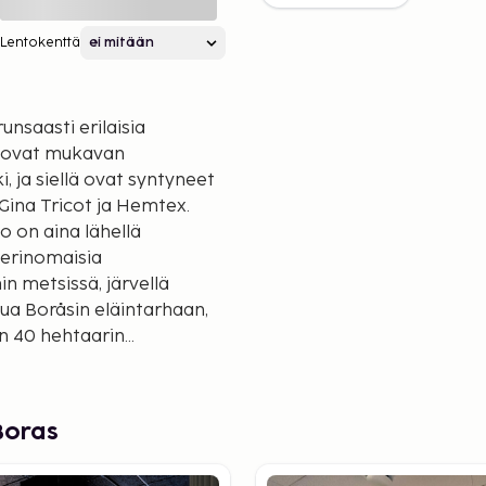
Lentokenttä
unsaasti erilaisia
ki ovat mukavan
, ja siellä ovat syntyneet
Gina Tricot ja Hemtex.
o on aina lähellä
 erinomaisia
n metsissä, järvellä
tua Boråsin eläintarhaan,
on 40 hehtaarin
ä on koskemattomia
ikkoja, leikkipaikkoja ja
lajia ja yhteensä noin 500
Boras
a vesipuistossa voi uida
ltaassa, porealtaissa,