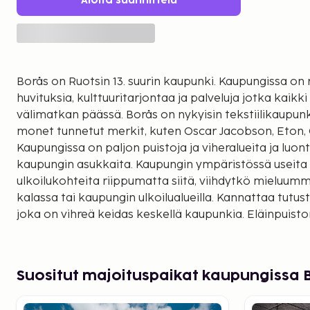
Aloita suunnittelu
Borås on Ruotsin 13. suurin kaupunki. Kaupungissa on r
huvituksia, kulttuuritarjontaa ja palveluja jotka kaik
välimatkan päässä. Borås on nykyisin tekstiilikaupunki
monet tunnetut merkit, kuten Oscar Jacobson, Eton, 
Kaupungissa on paljon puistoja ja viheralueita ja luont
kaupungin asukkaita. Kaupungin ympäristössä useita
ulkoilukohteita riippumatta siitä, viihdytkö mieluummi
kalassa tai kaupungin ulkoilualueilla. Kannattaa tutus
joka on vihreä keidas keskellä kaupunkia. Eläinpuist
luonnonkauniilla alueella viihtyy koko perhe. Tääll
korpimaita, eläinten asuinalueita, kävelyteitä, grillipa
kahviloita. Eläinpuistossa on edustettuna noin 80 eri 
Suositut majoituspaikat kaupungissa 
eläintä. Stadsparksbadet on trooppinen kylpylä, jonk
koko vuoden. Kylpylän kuntouimareille tarkoitetussa a