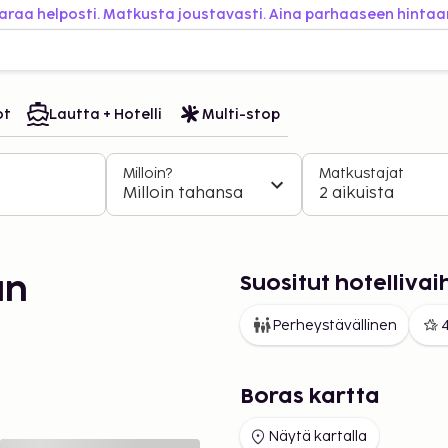
araa helposti. Matkusta joustavasti. Aina parhaaseen hintaa
ot
Lautta + Hotelli
Multi-stop
Milloin?
Matkustajat
Milloin tahansa
2 aikuista
Suositut hotelliva
an
Perheystävällinen
4
s
Boras kartta
Näytä kartalla