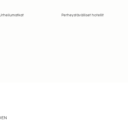
Urheilumatkat
Perheystävälliset hotellit
EDEN