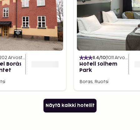
202
Arvostelut
)
8.4
/10
(
1011
Arvostelut
)
el Borås
Hotell Solhem
ntet
Park
tsi
Boras, Ruotsi
Näytä kaikki hotellit