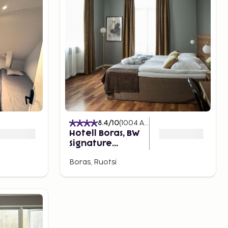
8.4
/10
(
1004
Arvostelut
)
Hotell Boras, BW
Signature
Collection
Boras, Ruotsi