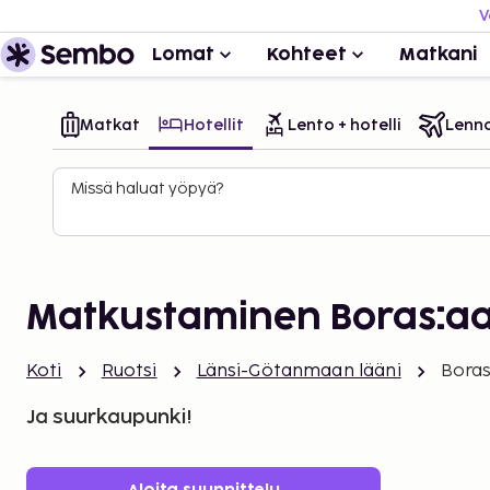
V
Lomat
Kohteet
Matkani
Matkat
Hotellit
Lento + hotelli
Lenn
Missä haluat yöpyä?
Matkustaminen Boras:a
Koti
Ruotsi
Länsi-Götanmaan lääni
Bora
Ja suurkaupunki!