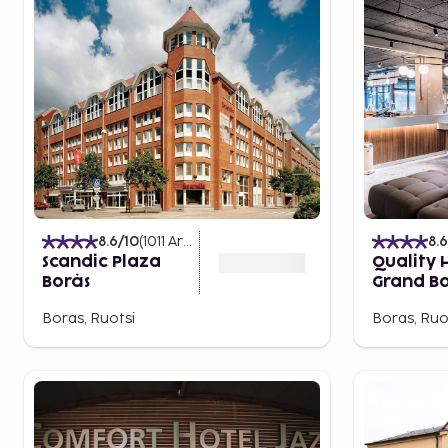
solariumeissa ja saunassa viihtyy koko perhe. Jännitys
seikkailurata Upzone, jossa joudut suoriutumaan erilai
metrin korkeudessa.
8.6
/10
(
1011
Arvostelut
)
8.6
Scandic Plaza
Quality 
Borås
Grand Bo
Boras, Ruotsi
Boras, Ruo