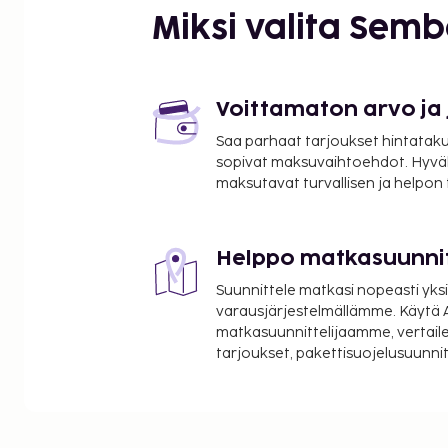
Miksi valita Sem
Voittamaton arvo ja
Saa parhaat tarjoukset hintatakuu
sopivat maksuvaihtoehdot. Hyvä
maksutavat turvallisen ja helpon
Helppo matkasuunni
Suunnittele matkasi nopeasti yksi
varausjärjestelmällämme. Käytä A
matkasuunnittelijaamme, vertaile
tarjoukset, pakettisuojelusuunn