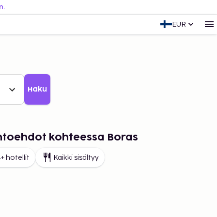
n.
EUR
Haku
ihtoehdot kohteessa Boras
+ hotellit
Kaikki sisältyy