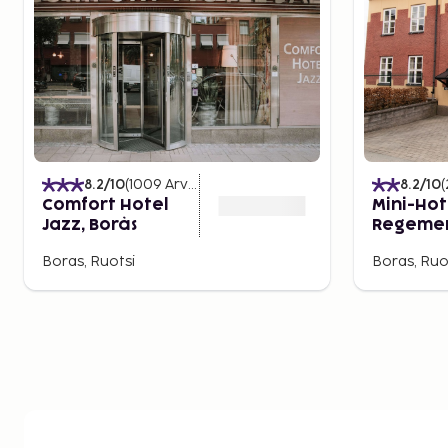
8.2
/10
(
1009
Arvostelut
)
8.2
/10
(
Comfort Hotel
Mini-Hot
Jazz, Borås
Regeme
Boras, Ruotsi
Boras, Ruo