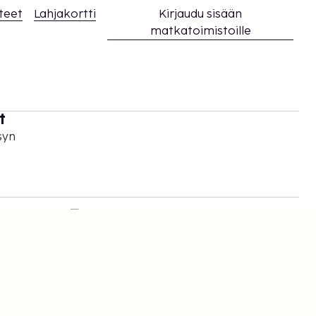
teet
Lahjakortti
Kirjaudu sisään
matkatoimistoille
t
syn