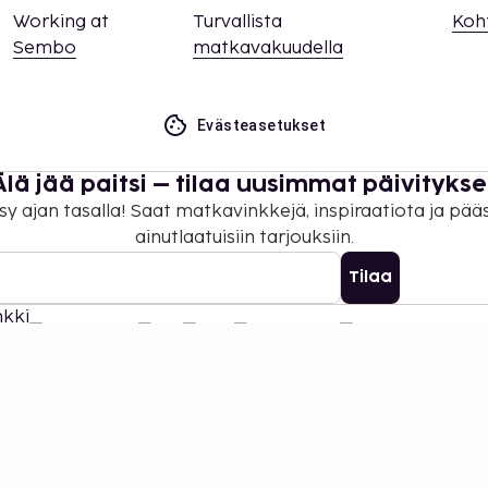
Working at
Turvallista
Koh
Sembo
matkavakuudella
Evästeasetukset
Älä jää paitsi – tilaa uusimmat päivitykse
sy ajan tasalla! Saat matkavinkkejä, inspiraatiota ja pää
ainutlaatuisiin tarjouksiin.
Tilaa
©
2026
Stena Line Travel Group AB