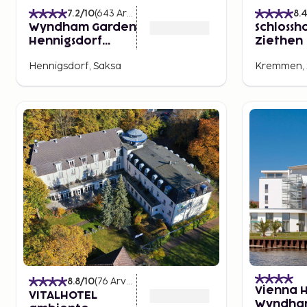
7.2
/10
(
643
Arvostelut
)
8.
Wyndham Garden
Schlossh
Hennigsdorf
Ziethen
Berlin
Hennigsdorf, Saksa
Kremmen, 
8.8
/10
(
76
Arvostelut
)
Vienna 
VITALHOTEL
Wyndha