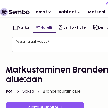
V
Lomat
Kohteet
Matkani
Matkat
Hotellit
Lento + hotelli
Lenn
Missä haluat yöpyä?
Matkustaminen Branden
alue:aan
Koti
Saksa
Brandenburgin alue
Aloita suunnittelu