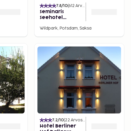
7.8
/10
(
612
Arvostelut
)
Seminaris
Seehotel
Potsdam
Wildpark, Potsdam, Saksa
7.2
/10
(
22
Arvostelut
)
Hotel Berliner