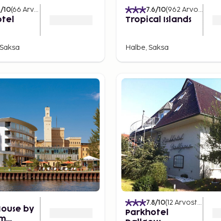
4
/10
(
66
Arvostelut
)
7.6
/10
(
962
Arvostelut
)
otel
Tropical Islands
Saksa
Halbe, Saksa
7.8
/10
(
12
Arvostelut
)
House by
Parkhotel
m