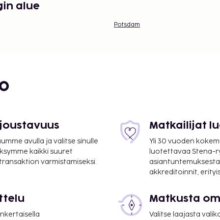
gin alue
Potsdam
bo
 joustavuus
Matkailijat 
mme avulla ja valitse sinulle
Yli 30 vuoden kokem
ksymme kaikki suuret
luotettavaa Stena-
 transaktion varmistamiseksi.
asiantuntemuksesta
akkreditoinnit, erity
ttelu
Matkusta oma
nkertaisella
Valitse laajasta valik