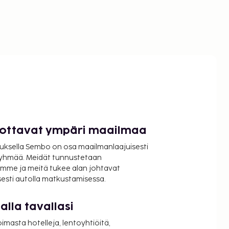
luottavat ympäri maailmaa
uksella Sembo on osa maailmanlaajuisesti
ryhmää. Meidät tunnustetaan
mme ja meitä tukee alan johtavat
isesti autolla matkustamisessa.
lla tavallasi
oimasta hotelleja, lentoyhtiöitä,