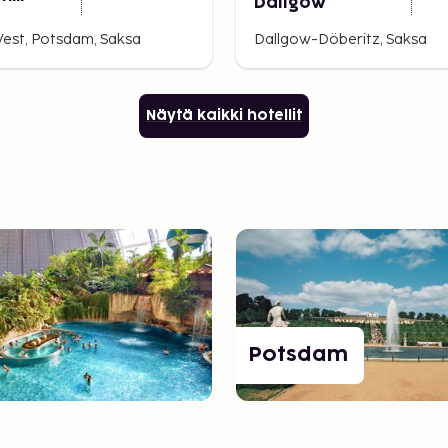
Dallgow
er
est, Potsdam, Saksa
Dallgow-Döberitz, Saksa
Näytä kaikki hotellit
Potsdam