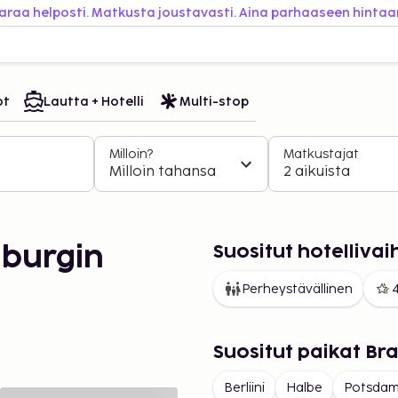
araa helposti. Matkusta joustavasti. Aina parhaaseen hintaa
ot
Lautta + Hotelli
Multi-stop
Milloin?
Matkustajat
Milloin tahansa
2 aikuista
Suositut hotelliva
burgin
Perheystävällinen
4
Suositut paikat Br
Berliini
Halbe
Potsda