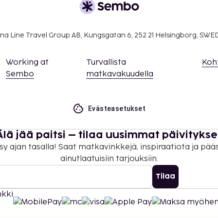
na Line Travel Group AB, Kungsgatan 6, 252 21 Helsingborg, SW
Working at
Turvallista
Koh
Sembo
matkavakuudella
Evästeasetukset
Älä jää paitsi – tilaa uusimmat päivitykse
sy ajan tasalla! Saat matkavinkkejä, inspiraatiota ja pää
ainutlaatuisiin tarjouksiin.
Tilaa