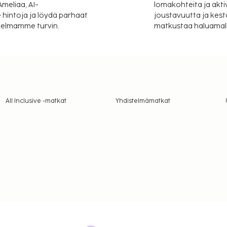
meliaa, AI-
lomakohteita ja akti
 hintoja ja löydä parhaat
joustavuutta ja kest
itelmamme turvin.
matkustaa haluamalla
All Inclusive -matkat
Yhdistelmämatkat