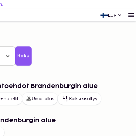
n.
EUR
Haku
ihtoehdot Brandenburgin alue
+ hotellit
Uima-allas
Kaikki sisältyy
andenburgin alue
m