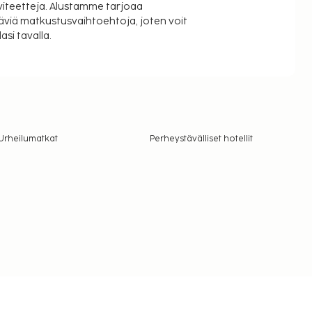
viteetteja. Alustamme tarjoaa
äviä matkustusvaihtoehtoja, joten voit
si tavalla.
Urheilumatkat
Perheystävälliset hotellit