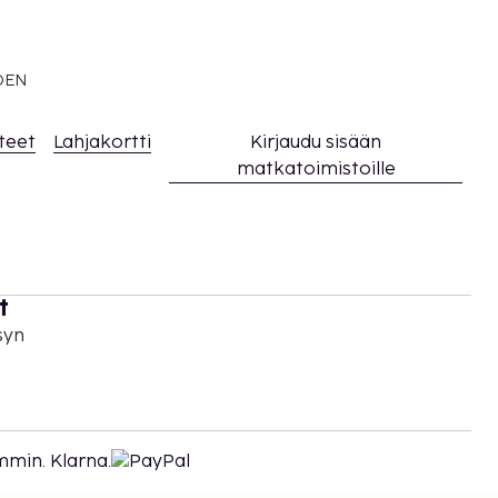
EDEN
teet
Lahjakortti
Kirjaudu sisään
matkatoimistoille
t
syn