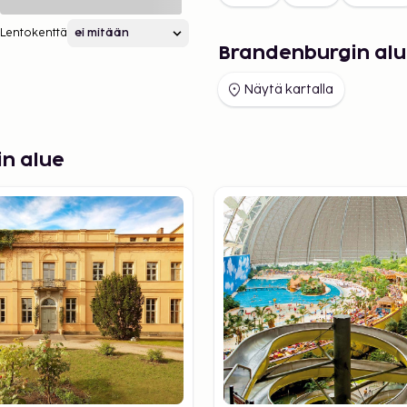
Lentokenttä
Brandenburgin alu
Näytä kartalla
in alue