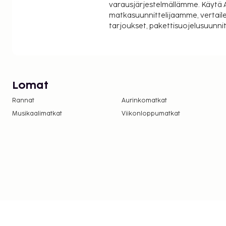
varausjärjestelmällämme. Käytä A
matkasuunnittelijaamme, vertaile
tarjoukset, pakettisuojelusuunn
Lomat
Rannat
Aurinkomatkat
Musikaalimatkat
Viikonloppumatkat