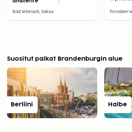
ambiente
Haveluf
Potsdam
Bad Wilsnack, Saksa
Potsdam W
Suositut paikat Brandenburgin alue
Berliini
Halbe