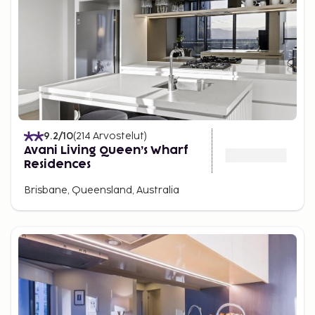
9.2
/10
(
214
Arvostelut
)
Avani Living Queen’s Wharf
Residences
Brisbane, Queensland, Australia