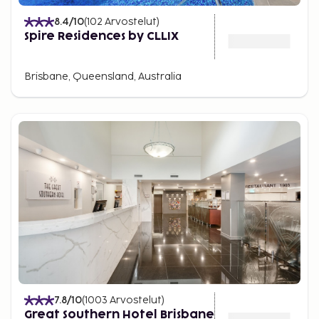
8.4
/10
(
102
Arvostelut
)
Spire Residences by CLLIX
Brisbane, Queensland, Australia
7.8
/10
(
1003
Arvostelut
)
Great Southern Hotel Brisbane