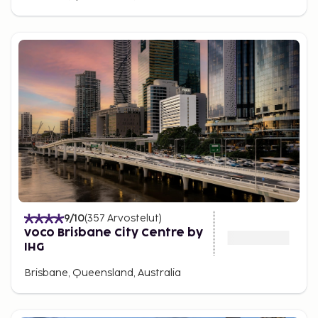
9
/10
(
357
Arvostelut
)
voco Brisbane City Centre by
IHG
Brisbane, Queensland, Australia