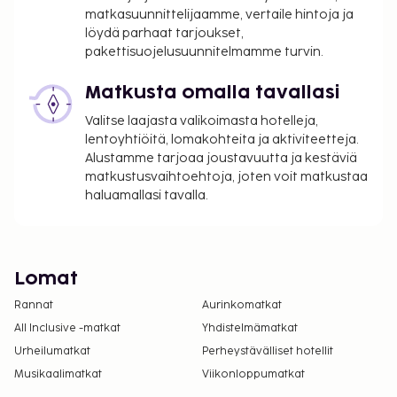
matkasuunnittelijaamme, vertaile hintoja ja
löydä parhaat tarjoukset,
pakettisuojelusuunnitelmamme turvin.
Matkusta omalla tavallasi
Valitse laajasta valikoimasta hotelleja,
lentoyhtiöitä, lomakohteita ja aktiviteetteja.
Alustamme tarjoaa joustavuutta ja kestäviä
matkustusvaihtoehtoja, joten voit matkustaa
haluamallasi tavalla.
Lomat
Rannat
Aurinkomatkat
All Inclusive -matkat
Yhdistelmämatkat
Urheilumatkat
Perheystävälliset hotellit
Musikaalimatkat
Viikonloppumatkat