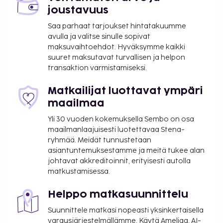
joustavuus
Saa parhaat tarjoukset hintatakuumme
avulla ja valitse sinulle sopivat
maksuvaihtoehdot. Hyväksymme kaikki
suuret maksutavat turvallisen ja helpon
transaktion varmistamiseksi.
Matkailijat luottavat ympäri
maailmaa
Yli 30 vuoden kokemuksella Sembo on osa
maailmanlaajuisesti luotettavaa Stena-
ryhmää. Meidät tunnustetaan
asiantuntemuksestamme ja meitä tukee alan
johtavat akkreditoinnit, erityisesti autolla
matkustamisessa.
Helppo matkasuunnittelu
Suunnittele matkasi nopeasti yksinkertaisella
varausjärjestelmällämme. Käytä Ameliaa, AI-