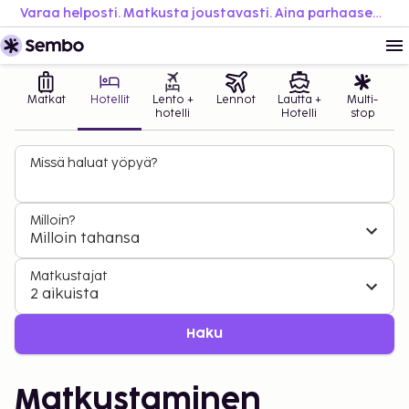
Varaa helposti. Matkusta joustavasti. Aina parhaaseen hintaan.
Matkat
Hotellit
Lento +
Lennot
Lautta +
Multi-
hotelli
Hotelli
stop
Missä haluat yöpyä?
Milloin?
Milloin tahansa
Matkustajat
2 aikuista
Haku
Matkustaminen