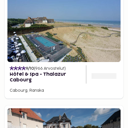
9
/10
(
966
Arvostelut
)
Hôtel & Spa - Thalazur
Cabourg
Cabourg, Ranska