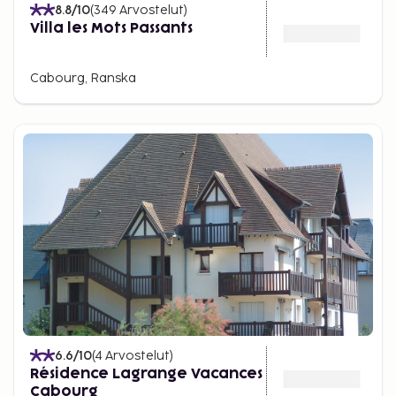
8.8
/10
(
349
Arvostelut
)
Villa les Mots Passants
Cabourg, Ranska
6.6
/10
(
4
Arvostelut
)
Résidence Lagrange Vacances
Cabourg