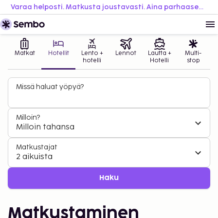
Varaa helposti. Matkusta joustavasti. Aina parhaaseen hintaan.
Matkat
Hotellit
Lento +
Lennot
Lautta +
Multi-
hotelli
Hotelli
stop
Missä haluat yöpyä?
Milloin?
Milloin tahansa
Matkustajat
2 aikuista
Haku
Matkustaminen