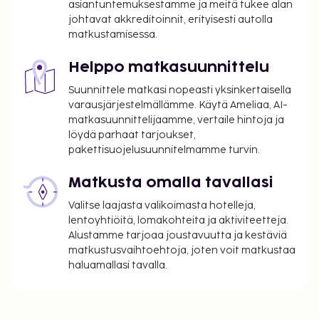
asiantuntemuksestamme ja meitä tukee alan
johtavat akkreditoinnit, erityisesti autolla
matkustamisessa.
Helppo matkasuunnittelu
Suunnittele matkasi nopeasti yksinkertaisella
varausjärjestelmällämme. Käytä Ameliaa, AI-
matkasuunnittelijaamme, vertaile hintoja ja
löydä parhaat tarjoukset,
pakettisuojelusuunnitelmamme turvin.
Matkusta omalla tavallasi
Valitse laajasta valikoimasta hotelleja,
lentoyhtiöitä, lomakohteita ja aktiviteetteja.
Alustamme tarjoaa joustavuutta ja kestäviä
matkustusvaihtoehtoja, joten voit matkustaa
haluamallasi tavalla.