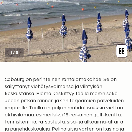
1
/
8
Cabourg on perinteinen rantalomakohde. Se on
säilyttänyt viehätysvoimansa ja viihtyisän
keskustansa. Elämä keskittyy täällä meren sekä
upean pitkän rannan ja sen tarjoamien palveluiden
ympärille. Täällä on paljon mahdollisuuksia viettää
aktiivilomaa: esimerkiksi 18-reikäinen golf-kenttä,
tenniskenttiä, ratsastusta, sisä- ja ulkouima-altaita
ja purjehduskouluja. Pelihaluisia varten on kasino ja