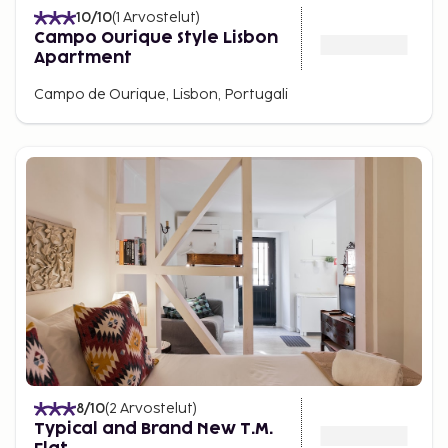
10
/10
(
1
Arvostelut
)
Campo Ourique Style Lisbon
Apartment
Campo de Ourique, Lisbon, Portugali
8
/10
(
2
Arvostelut
)
Typical and Brand New T.M.