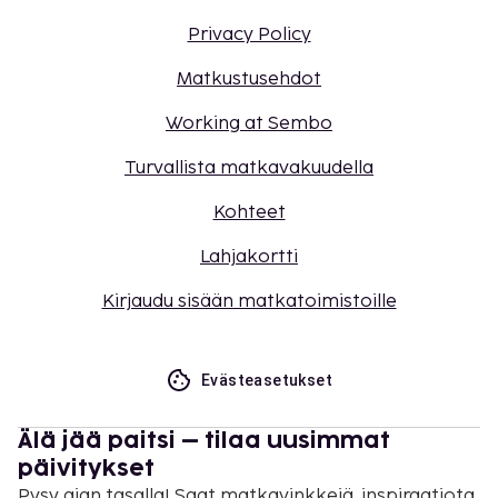
Privacy Policy
Matkustusehdot
Working at Sembo
Turvallista matkavakuudella
Kohteet
Lahjakortti
Kirjaudu sisään matkatoimistoille
Evästeasetukset
Älä jää paitsi – tilaa uusimmat
päivitykset
Pysy ajan tasalla! Saat matkavinkkejä, inspiraatiota