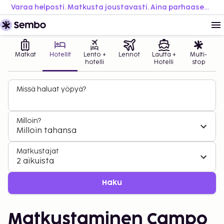
Varaa helposti. Matkusta joustavasti. Aina parhaaseen hintaan.
Matkat
Hotellit
Lento +
Lennot
Lautta +
Multi-
hotelli
Hotelli
stop
Missä haluat yöpyä?
Milloin?
Milloin tahansa
Matkustajat
2 aikuista
Haku
Matkustaminen Campo