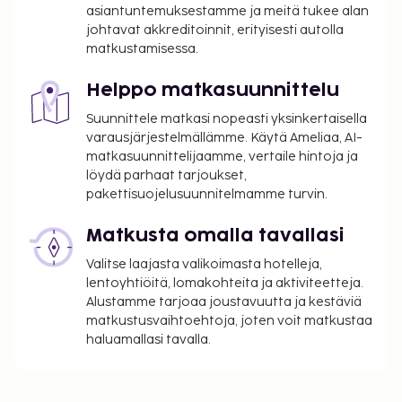
asiantuntemuksestamme ja meitä tukee alan
johtavat akkreditoinnit, erityisesti autolla
matkustamisessa.
Helppo matkasuunnittelu
Suunnittele matkasi nopeasti yksinkertaisella
varausjärjestelmällämme. Käytä Ameliaa, AI-
matkasuunnittelijaamme, vertaile hintoja ja
löydä parhaat tarjoukset,
pakettisuojelusuunnitelmamme turvin.
Matkusta omalla tavallasi
Valitse laajasta valikoimasta hotelleja,
lentoyhtiöitä, lomakohteita ja aktiviteetteja.
Alustamme tarjoaa joustavuutta ja kestäviä
matkustusvaihtoehtoja, joten voit matkustaa
haluamallasi tavalla.