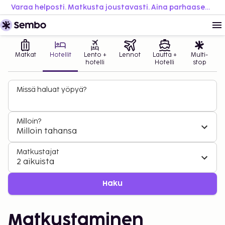
Varaa helposti. Matkusta joustavasti. Aina parhaaseen hintaan.
Matkat
Hotellit
Lento +
Lennot
Lautta +
Multi-
hotelli
Hotelli
stop
Missä haluat yöpyä?
Milloin?
Milloin tahansa
Matkustajat
2 aikuista
Haku
Matkustaminen