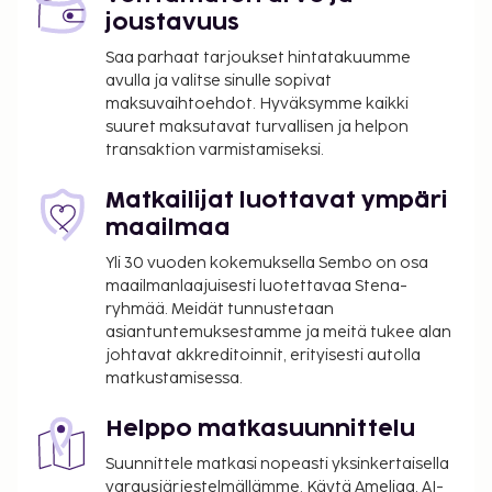
joustavuus
Saa parhaat tarjoukset hintatakuumme
avulla ja valitse sinulle sopivat
maksuvaihtoehdot. Hyväksymme kaikki
suuret maksutavat turvallisen ja helpon
transaktion varmistamiseksi.
Matkailijat luottavat ympäri
maailmaa
Yli 30 vuoden kokemuksella Sembo on osa
maailmanlaajuisesti luotettavaa Stena-
ryhmää. Meidät tunnustetaan
asiantuntemuksestamme ja meitä tukee alan
johtavat akkreditoinnit, erityisesti autolla
matkustamisessa.
Helppo matkasuunnittelu
Suunnittele matkasi nopeasti yksinkertaisella
varausjärjestelmällämme. Käytä Ameliaa, AI-