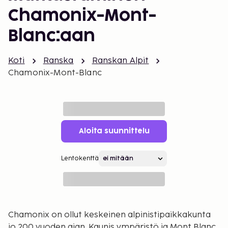
Chamonix-Mont-
Blanc:aan
Koti
Ranska
Ranskan Alpit
Chamonix-Mont-Blanc
Aloita suunnittelu
Lentokenttä
Chamonix on ollut keskeinen alpinistipaikkakunta
jo 200 vuoden ajan. Kaunis ympäristö ja Mont Blanc