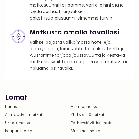
matkasuunnittelijaamme, vertaile hintoja ja
löydä parhaat tarjoukset,
pakettisuojelusuunnitelmamme turvin.
Matkusta omalla tavallasi
Valitse laajasta valikoimasta hotelleja,
lentoyhtiöitä, lomakohteita ja aktiviteetteja.
Alustamme tarjoaa joustavuutta ja kestäviä
matkustusvaihtoehtoja, joten voit matkustaa
haluamallasi tavalla.
Lomat
Rannat
Aurinkomatkat
All Inclusive -matkat
Yhdistelmämatkat
Urheilumatkat
Perheystävälliset hotellit
Kaupunkiloma
Musikaalimatkat