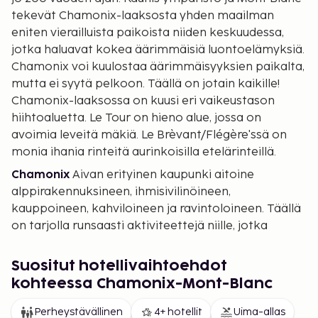
tekevät Chamonix-laaksosta yhden maailman
eniten vierailluista paikoista niiden keskuudessa,
jotka haluavat kokea äärimmäisiä luontoelämyksiä.
Chamonix voi kuulostaa äärimmäisyyksien paikalta,
mutta ei syytä pelkoon. Täällä on jotain kaikille!
Chamonix-laaksossa on kuusi eri vaikeustason
hiihtoaluetta. Le Tour on hieno alue, jossa on
avoimia leveitä mäkiä. Le Brèvant/Flégère'ssä on
monia ihania rinteitä aurinkoisilla etelärinteillä.
Chamonix
Aivan erityinen kaupunki aitoine
alppirakennuksineen, ihmisivilinöineen,
kauppoineen, kahviloineen ja ravintoloineen. Täällä
on tarjolla runsaasti aktiviteettejä niille, jotka
haluavat kokeilla jotain muuta kuin laskettelua.
Esim. varjoliitoa tai jääkiipeilyä. Voit myös viettää
Suositut hotellivaihtoehdot
päivän rennosti shoppaillen tai hienossa kylpylässä.
kohteessa Chamonix-Mont-Blanc
"Uskallamme luvata, että lähdet täältä monia
kokemuksia rikkaampana ja hymy huulilla".
Perheystävällinen
4+ hotellit
Uima-allas