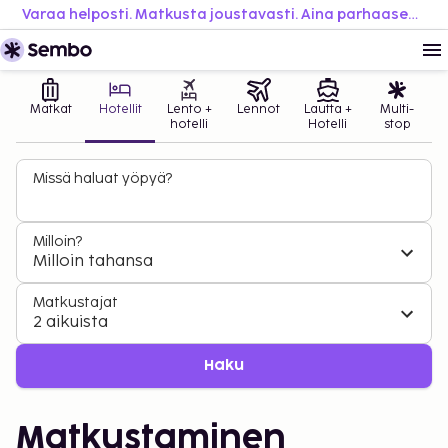
Varaa helposti. Matkusta joustavasti. Aina parhaaseen hintaan.
Matkat
Hotellit
Lento +
Lennot
Lautta +
Multi-
hotelli
Hotelli
stop
Missä haluat yöpyä?
Milloin?
Milloin tahansa
Matkustajat
2 aikuista
Haku
Matkustaminen