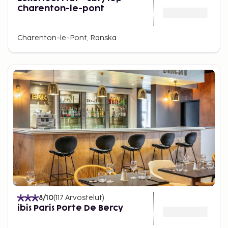
Charenton-le-pont
Charenton-le-Pont, Ranska
8
/10
(
117
Arvostelut
)
ibis Paris Porte De Bercy