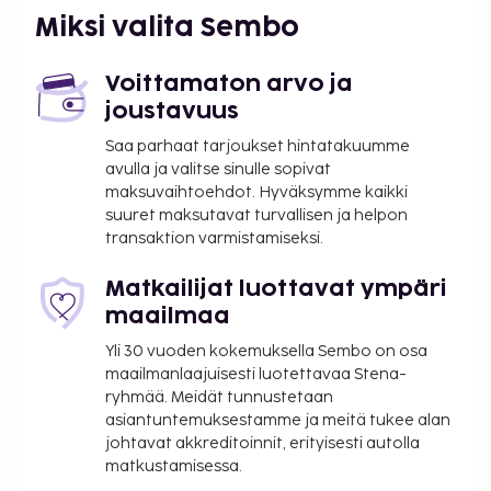
Miksi valita Sembo
Voittamaton arvo ja
joustavuus
Saa parhaat tarjoukset hintatakuumme
avulla ja valitse sinulle sopivat
maksuvaihtoehdot. Hyväksymme kaikki
suuret maksutavat turvallisen ja helpon
transaktion varmistamiseksi.
Matkailijat luottavat ympäri
maailmaa
Yli 30 vuoden kokemuksella Sembo on osa
maailmanlaajuisesti luotettavaa Stena-
ryhmää. Meidät tunnustetaan
asiantuntemuksestamme ja meitä tukee alan
johtavat akkreditoinnit, erityisesti autolla
matkustamisessa.