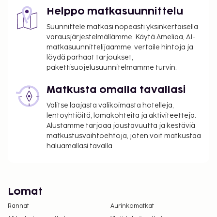
Helppo matkasuunnittelu
Suunnittele matkasi nopeasti yksinkertaisella
varausjärjestelmällämme. Käytä Ameliaa, AI-
matkasuunnittelijaamme, vertaile hintoja ja
löydä parhaat tarjoukset,
pakettisuojelusuunnitelmamme turvin.
Matkusta omalla tavallasi
Valitse laajasta valikoimasta hotelleja,
lentoyhtiöitä, lomakohteita ja aktiviteetteja.
Alustamme tarjoaa joustavuutta ja kestäviä
matkustusvaihtoehtoja, joten voit matkustaa
haluamallasi tavalla.
Lomat
Rannat
Aurinkomatkat