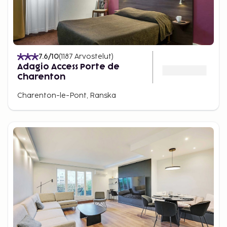
7.6
/10
(
1187
Arvostelut
)
Adagio Access Porte de
Charenton
Charenton-le-Pont, Ranska