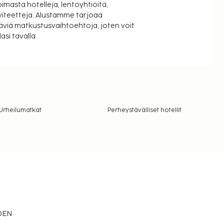
oimasta hotelleja, lentoyhtiöitä,
viteetteja. Alustamme tarjoaa
äviä matkustusvaihtoehtoja, joten voit
si tavalla.
Urheilumatkat
Perheystävälliset hotellit
EDEN