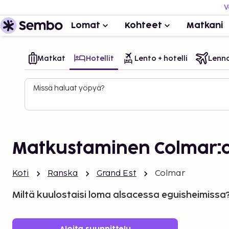
V
Lomat
Kohteet
Matkani
Matkat
Hotellit
Lento + hotelli
Lenn
Missä haluat yöpyä?
Matkustaminen Colmar:
Koti
Ranska
Grand Est
Colmar
Miltä kuulostaisi loma alsacessa eguisheimissa