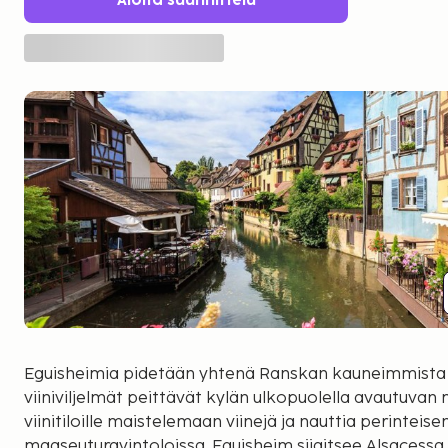
Aloita suunnittelu
Eguisheimia pidetään yhtenä Ranskan kauneimmista k
viiniviljelmät peittävät kylän ulkopuolella avautuvan
viinitiloille maistelemaan viinejä ja nauttia perinteisen
maaseuturavintoloissa. Eguisheim sijaitsee Alsacessa 