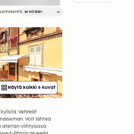
Lentokenttä
Näytä kaikki 6 kuvat
ylistä. Vehreät
 maiseman. Voit lähteä
 aterian viihtyisissä
Haut-Rhinin alueella