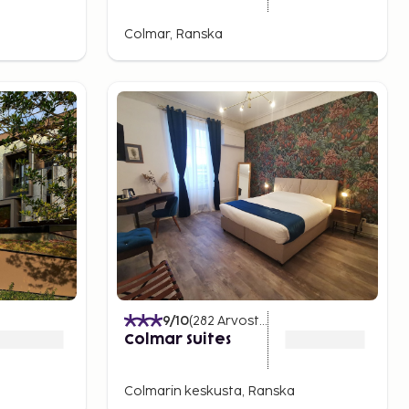
Colmar, Ranska
elut
)
9
/10
(
282
Arvostelut
)
Colmar Suites
Colmarin keskusta, Ranska