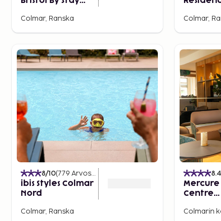
Bristol By Stay
Residenc
Collection
Petite V
Colmar, Ranska
Colmar, R
8
/10
(
779
Arvostelut
)
8.
ibis Styles Colmar
Mercure
Nord
Centre
Unterli
Colmar, Ranska
Colmarin k