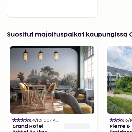
Suositut majoituspaikat kaupungissa 
8.4
/10
(
1007
Arvostelut
)
8.6
/1
Grand Hotel
Pierre &