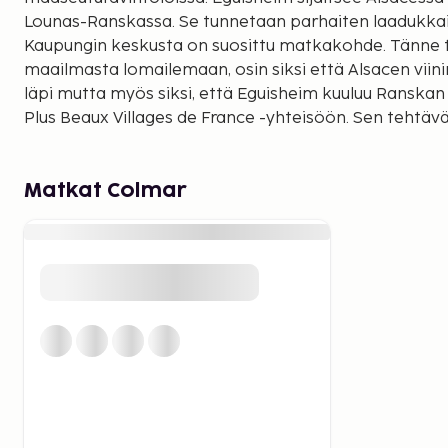
Lounas-Ranskassa. Se tunnetaan parhaiten laadukkais
Kaupungin keskusta on suosittu matkakohde. Tänne tu
maailmasta lomailemaan, osin siksi että Alsacen viini
läpi mutta myös siksi, että Eguisheim kuuluu Ranskan
Plus Beaux Villages de France -yhteisöön. Sen tehtäv
kauneimmat paikkakunnat. Eguisheim on päässyt nii
historia on pitkä. Sen huomaa arkkitehtuurista: vaaleita ja ristikkojulkisivuja
sekä teräväkärkisiä kattoja. Mukulakivikadut ja Saint-
Matkat Colmar
upeilla kukka-asetelmilla. Tämä paikkakunta on saanut
eurooppalaisia tunnustuksia: National Grand Prix of 
kultaa European Entente Florale -kilpailussa vuonna 
Léonin 1000-1100-luvuilla rakennettu linna on kaunis 
Ranskan kulttuuriministeriö myönsi vuonna 1903 sille
arvon. Siihen kannattaa tutustua lomalla. Lapsiperhee
Parc des Cigognes et Attractions -huvipuistossa Kint
päässä Eguisheimista. Siellä on karuselleja, sirkus, he
joita lapset voivat taputtaa.