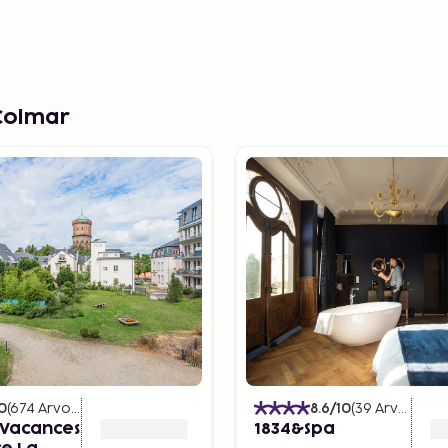
Colmar
0
(
674
Arvostelut
)
8.6
/10
(
39
Arvostelut
 Vacances
1834&Spa