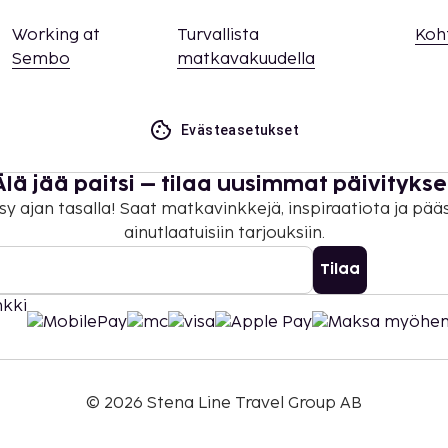
Working at
Turvallista
Koh
Sembo
matkavakuudella
Evästeasetukset
Älä jää paitsi – tilaa uusimmat päivitykse
sy ajan tasalla! Saat matkavinkkejä, inspiraatiota ja pää
ainutlaatuisiin tarjouksiin.
Tilaa
©
2026
Stena Line Travel Group AB