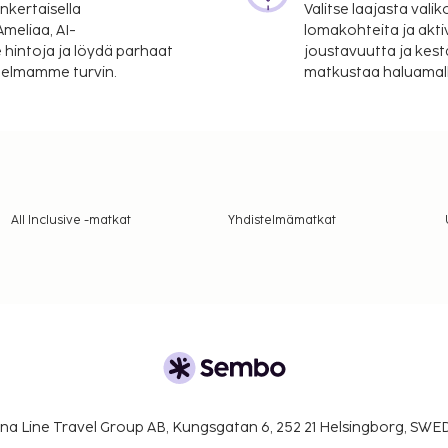
nkertaisella
Valitse laajasta valik
meliaa, AI-
lomakohteita ja akti
 hintoja ja löydä parhaat
joustavuutta ja kest
itelmamme turvin.
matkustaa haluamalla
All Inclusive -matkat
Yhdistelmämatkat
na Line Travel Group AB, Kungsgatan 6, 252 21 Helsingborg, SW