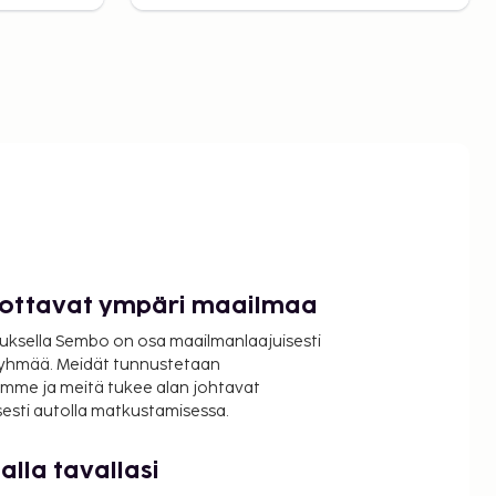
luottavat ympäri maailmaa
uksella Sembo on osa maailmanlaajuisesti
ryhmää. Meidät tunnustetaan
mme ja meitä tukee alan johtavat
isesti autolla matkustamisessa.
lla tavallasi