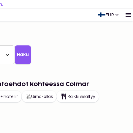
n.
EUR
Haku
aihtoehdot kohteessa Colmar
+ hotellit
Uima-allas
Kaikki sisältyy