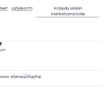
teet
Lahjakortti
Kirjaudu sisään
matkatoimistoille
t
syn