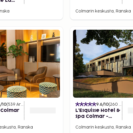
e La
enise
anska
Colmarin keskusta, Ranska
4
/10
(
539
Arvostelut
)
9.6
/10
(
260
Arvost
 Colmar
L'Esquisse Hotel &
Spa Colmar -
nden
MGallery
eskusta, Ranska
Colmarin keskusta, Ranska
Collection