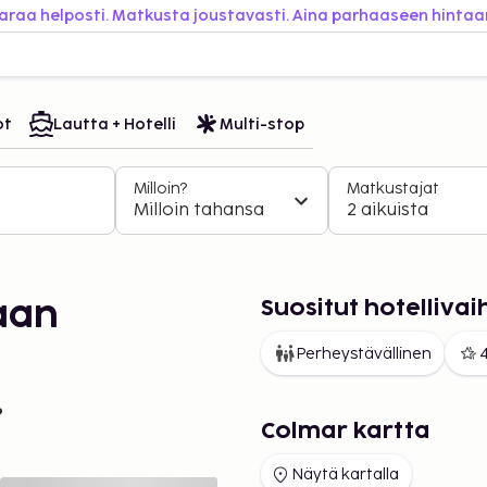
araa helposti. Matkusta joustavasti. Aina parhaaseen hintaa
ot
Lautta + Hotelli
Multi-stop
Milloin?
Matkustajat
Milloin tahansa
2 aikuista
Suositut hotelliv
aan
Perheystävällinen
4
?
Colmar kartta
Näytä kartalla