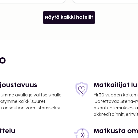
Näytä kaikki hotellit
bo
 joustavuus
Matkailijat 
mme avulla ja valitse sinulle
Yli 30 vuoden kokem
ksymme kaikki suuret
luotettavaa Stena-
 transaktion varmistamiseksi.
asiantuntemuksesta
akkreditoinnit, erity
ttelu
Matkusta oma