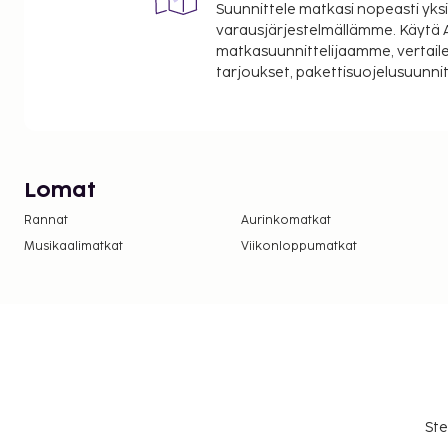
Suunnittele matkasi nopeasti yksi
varausjärjestelmällämme. Käytä A
matkasuunnittelijaamme, vertaile
tarjoukset, pakettisuojelusuunn
Lomat
Rannat
Aurinkomatkat
Musikaalimatkat
Viikonloppumatkat
Ste