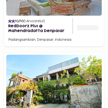
10
/10
(
1
Arvostelut
)
RedDoorz Plus @
Mahendradatta Denpasar
Padangsambian, Denpasar, Indonesia