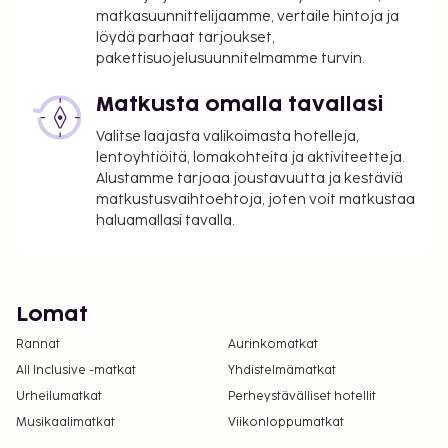
matkasuunnittelijaamme, vertaile hintoja ja
löydä parhaat tarjoukset,
pakettisuojelusuunnitelmamme turvin.
Matkusta omalla tavallasi
Valitse laajasta valikoimasta hotelleja,
lentoyhtiöitä, lomakohteita ja aktiviteetteja.
Alustamme tarjoaa joustavuutta ja kestäviä
matkustusvaihtoehtoja, joten voit matkustaa
haluamallasi tavalla.
Lomat
Rannat
Aurinkomatkat
All Inclusive -matkat
Yhdistelmämatkat
Urheilumatkat
Perheystävälliset hotellit
Musikaalimatkat
Viikonloppumatkat