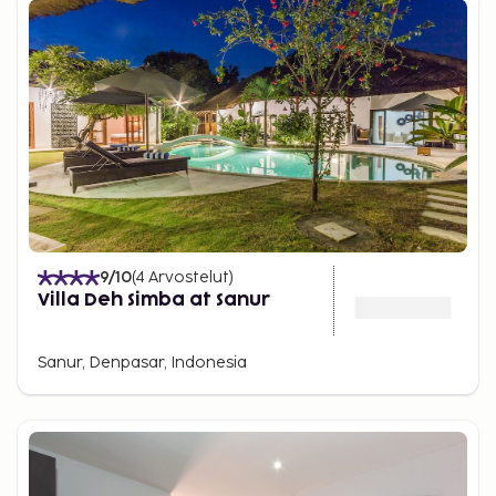
9
/10
(
4
Arvostelut
)
Villa Deh Simba at Sanur
Sanur, Denpasar, Indonesia