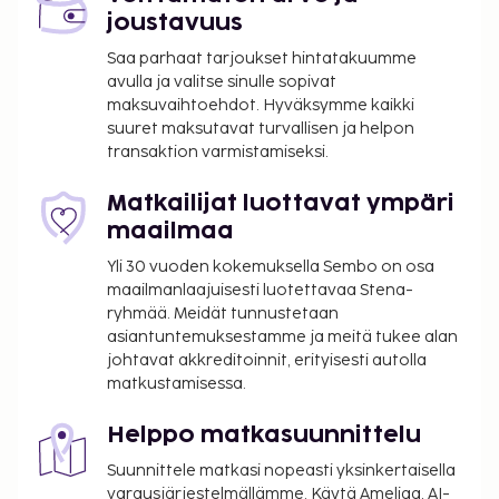
joustavuus
Saa parhaat tarjoukset hintatakuumme
avulla ja valitse sinulle sopivat
maksuvaihtoehdot. Hyväksymme kaikki
suuret maksutavat turvallisen ja helpon
transaktion varmistamiseksi.
Matkailijat luottavat ympäri
maailmaa
Yli 30 vuoden kokemuksella Sembo on osa
maailmanlaajuisesti luotettavaa Stena-
ryhmää. Meidät tunnustetaan
asiantuntemuksestamme ja meitä tukee alan
johtavat akkreditoinnit, erityisesti autolla
matkustamisessa.
Helppo matkasuunnittelu
Suunnittele matkasi nopeasti yksinkertaisella
varausjärjestelmällämme. Käytä Ameliaa, AI-