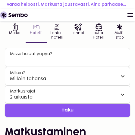
Varaa helposti. Matkusta joustavasti. Aina parhaaseen hintaan.
Matkat
Hotellit
Lento +
Lennot
Lautta +
Multi-
hotelli
Hotelli
stop
Missä haluat yöpyä?
Milloin?
Milloin tahansa
Matkustajat
2 aikuista
Haku
Matkustaminen