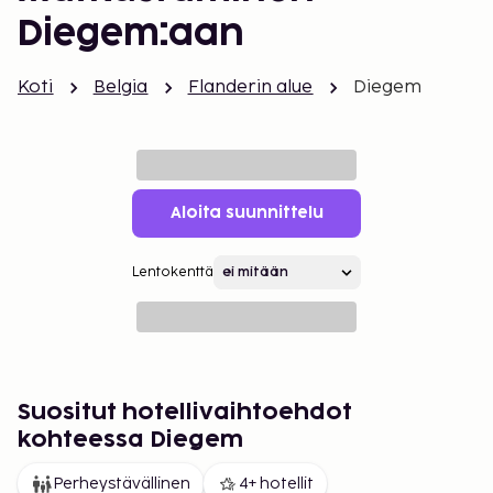
Diegem:aan
Koti
Belgia
Flanderin alue
Diegem
Aloita suunnittelu
Lentokenttä
Suositut hotellivaihtoehdot
kohteessa Diegem
Perheystävällinen
4+ hotellit