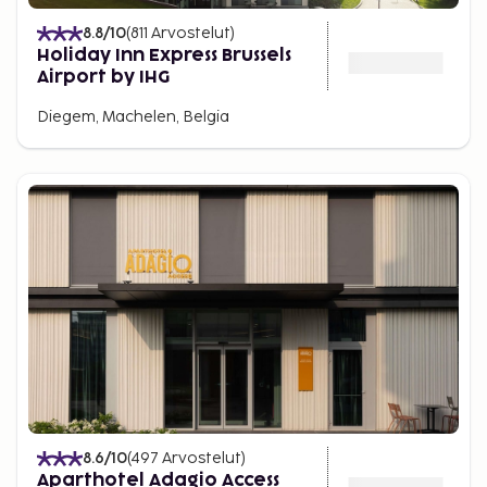
8.8
/10
(
811
Arvostelut
)
Holiday Inn Express Brussels
Airport by IHG
Diegem, Machelen, Belgia
8.6
/10
(
497
Arvostelut
)
Aparthotel Adagio Access