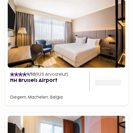
9
/10
(
925
Arvostelut
)
NH Brussels Airport
Diegem, Machelen, Belgia