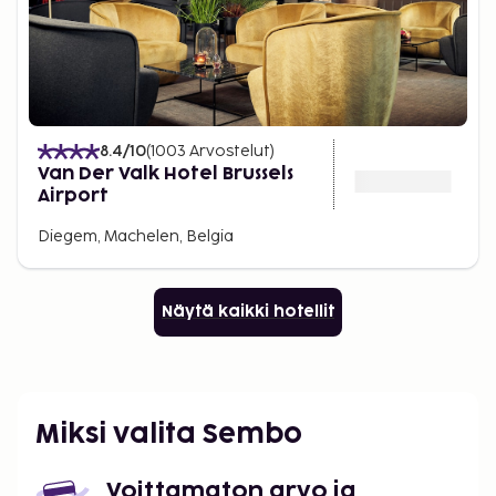
8.4
/10
(
1003
Arvostelut
)
Van Der Valk Hotel Brussels
Airport
Diegem, Machelen, Belgia
Näytä kaikki hotellit
Miksi valita Sembo
Voittamaton arvo ja