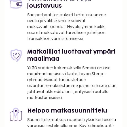
joustavuus
Saa parhaat tarjoukset hintatakuumme
avulla ja valitse sinulle sopivat
maksuvaihtoehdot. Hyväksymme kaikki
suuret maksutavat turvallisen ja helpon
transaktion varmistamiseksi.
Matkailijat luottavat ympäri
maailmaa
Yli 30 vuoden kokemuksella Sembo on osa
maailmanlaajuisesti luotettavaa Stena-
ryhmää. Meidät tunnustetaan
asiantuntemuksestamme ja meitä tukee alan
johtavat akkreditoinnit, erityisesti autolla
matkustamisessa.
Helppo matkasuunnittelu
Suunnittele matkasi nopeasti yksinkertaisella
varausjärjestelmällämme. Käytä Ameliaa, AI-