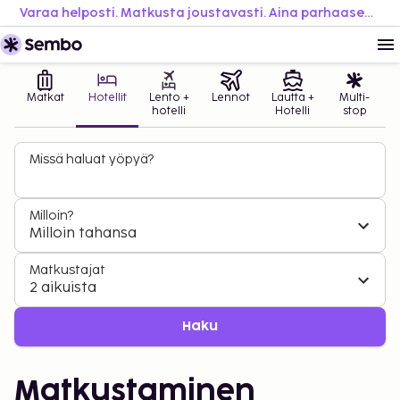
Varaa helposti. Matkusta joustavasti. Aina parhaaseen hintaan.
Matkat
Hotellit
Lento +
Lennot
Lautta +
Multi-
hotelli
Hotelli
stop
Missä haluat yöpyä?
Milloin?
Milloin tahansa
Matkustajat
2 aikuista
Haku
Matkustaminen