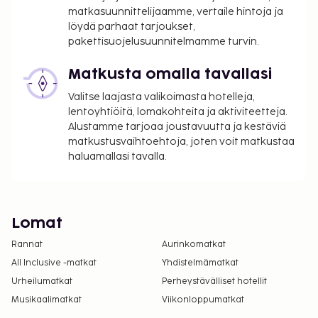
matkasuunnittelijaamme, vertaile hintoja ja
löydä parhaat tarjoukset,
pakettisuojelusuunnitelmamme turvin.
Matkusta omalla tavallasi
Valitse laajasta valikoimasta hotelleja,
lentoyhtiöitä, lomakohteita ja aktiviteetteja.
Alustamme tarjoaa joustavuutta ja kestäviä
matkustusvaihtoehtoja, joten voit matkustaa
haluamallasi tavalla.
Lomat
Rannat
Aurinkomatkat
All Inclusive -matkat
Yhdistelmämatkat
Urheilumatkat
Perheystävälliset hotellit
Musikaalimatkat
Viikonloppumatkat