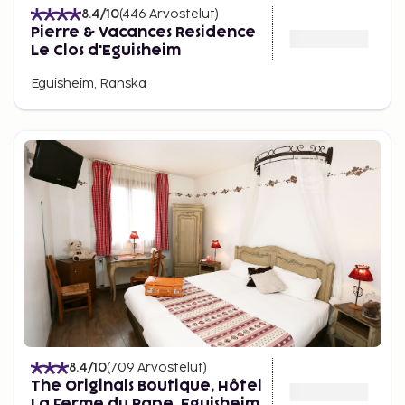
8.4
/10
(
446
Arvostelut
)
Pierre & Vacances Residence
Le Clos d'Eguisheim
Eguisheim, Ranska
8.4
/10
(
709
Arvostelut
)
The Originals Boutique, Hôtel
La Ferme du Pape, Eguisheim