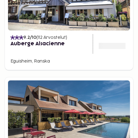
9.2
/10
(
112
Arvostelut
)
Auberge Alsacienne
Eguisheim, Ranska