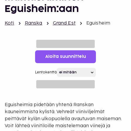
Eguisheim:aan
Koti
Ranska
Grand Est
Eguisheim
Aloita suunnittelu
Lentokenttä
Eguisheimia pidetään yhtenä Ranskan
kauneimmista kylistä. Vehreät viiniviljelmät
peittävät kylän ulkopuolella avautuvan maiseman.
Voit lähteä viinitiloille maistelemaan viinejä ja