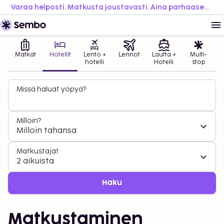
Varaa helposti. Matkusta joustavasti. Aina parhaaseen hintaan.
Matkat
Hotellit
Lento +
Lennot
Lautta +
Multi-
hotelli
Hotelli
stop
Missä haluat yöpyä?
Milloin?
Milloin tahansa
Matkustajat
2 aikuista
Haku
Matkustaminen