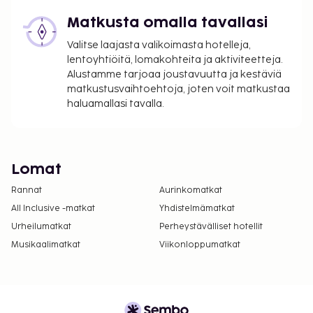
Matkusta omalla tavallasi
Valitse laajasta valikoimasta hotelleja,
lentoyhtiöitä, lomakohteita ja aktiviteetteja.
Alustamme tarjoaa joustavuutta ja kestäviä
matkustusvaihtoehtoja, joten voit matkustaa
haluamallasi tavalla.
Lomat
Rannat
Aurinkomatkat
All Inclusive -matkat
Yhdistelmämatkat
Urheilumatkat
Perheystävälliset hotellit
Musikaalimatkat
Viikonloppumatkat