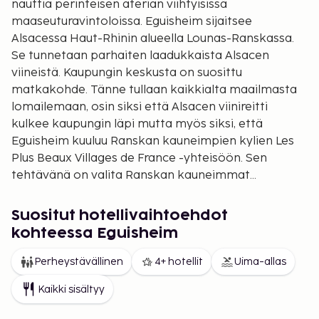
nauttia perinteisen aterian viihtyisissä
maaseuturavintoloissa. Eguisheim sijaitsee
Alsacessa Haut-Rhinin alueella Lounas-Ranskassa.
Se tunnetaan parhaiten laadukkaista Alsacen
viineistä. Kaupungin keskusta on suosittu
matkakohde. Tänne tullaan kaikkialta maailmasta
lomailemaan, osin siksi että Alsacen viinireitti
kulkee kaupungin läpi mutta myös siksi, että
Eguisheim kuuluu Ranskan kauneimpien kylien Les
Plus Beaux Villages de France -yhteisöön. Sen
tehtävänä on valita Ranskan kauneimmat
paikkakunnat. Eguisheim on päässyt niiden
joukkoon. Kylän historia on pitkä. Sen huomaa
Suositut hotellivaihtoehdot
arkkitehtuurista: vaaleita ja ristikkojulkisivuja sekä
kohteessa Eguisheim
teräväkärkisiä kattoja. Mukulakivikadut ja Saint-
Leonin tori on koristeltu upeilla kukka-asetelmilla.
Perheystävällinen
4+ hotellit
Uima-allas
Tämä paikkakunta on saanut kansallisia ja
Kaikki sisältyy
eurooppalaisia tunnustuksia: National Grand Prix of
Flowering vuonna 1989 ja kultaa European Entente