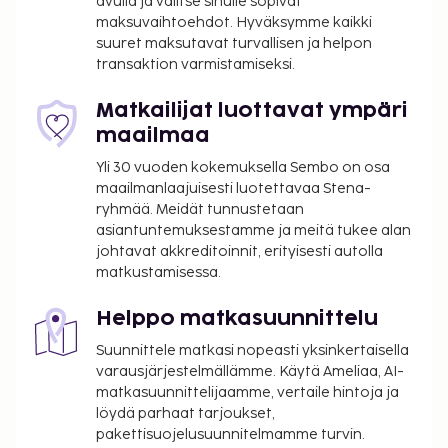
avulla ja valitse sinulle sopivat
maksuvaihtoehdot. Hyväksymme kaikki
suuret maksutavat turvallisen ja helpon
transaktion varmistamiseksi.
Matkailijat luottavat ympäri
maailmaa
Yli 30 vuoden kokemuksella Sembo on osa
maailmanlaajuisesti luotettavaa Stena-
ryhmää. Meidät tunnustetaan
asiantuntemuksestamme ja meitä tukee alan
johtavat akkreditoinnit, erityisesti autolla
matkustamisessa.
Helppo matkasuunnittelu
Suunnittele matkasi nopeasti yksinkertaisella
varausjärjestelmällämme. Käytä Ameliaa, AI-
matkasuunnittelijaamme, vertaile hintoja ja
löydä parhaat tarjoukset,
pakettisuojelusuunnitelmamme turvin.