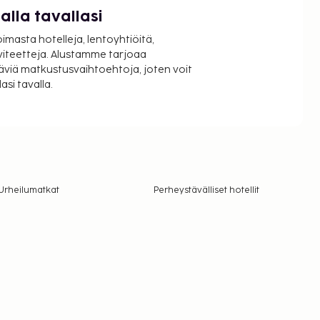
lla tavallasi
oimasta hotelleja, lentoyhtiöitä,
viteetteja. Alustamme tarjoaa
äviä matkustusvaihtoehtoja, joten voit
si tavalla.
Urheilumatkat
Perheystävälliset hotellit