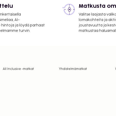
ttelu
Matkusta oma
nkertaisella
Valitse laajasta valik
meliaa, AI-
lomakohteita ja akti
 hintoja ja löydä parhaat
joustavuutta ja kest
itelmamme turvin.
matkustaa haluamalla
All Inclusive -matkat
Yhdistelmämatkat