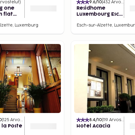
rvostelut
)
9.6
/10
(
432
Arvostelut
)
g one
Residhome
 flat
Luxembourg Esch
race
Belval
lzette, Luxemburg
Esch-sur-Alzette, Luxembu
0
(
125
Arvostelut
)
8.4
/10
(
119
Arvostelut
)
 la Poste
Hotel Acacia