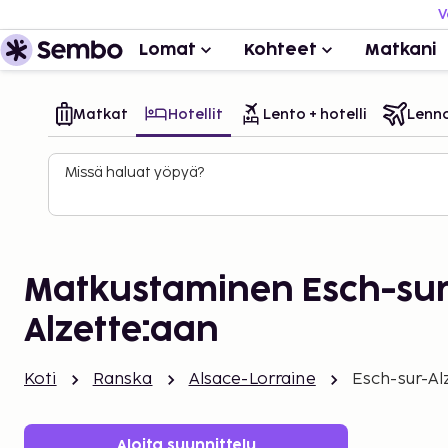
V
Lomat
Kohteet
Matkani
Matkat
Hotellit
Lento + hotelli
Lenn
Missä haluat yöpyä?
Matkustaminen Esch-sur
Alzette:aan
Koti
Ranska
Alsace-Lorraine
Esch-sur-Al
Aloita suunnittelu