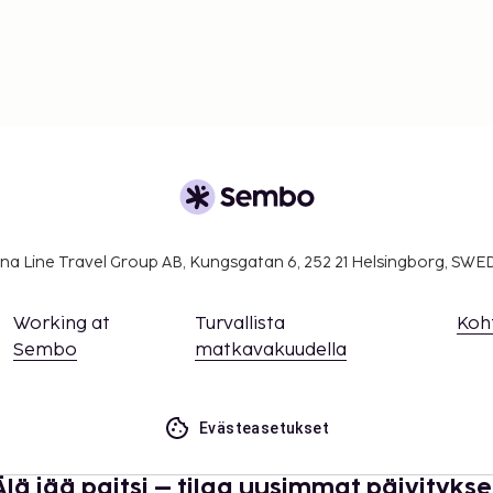
na Line Travel Group AB, Kungsgatan 6, 252 21 Helsingborg, SW
Working at
Turvallista
Koh
Sembo
matkavakuudella
Evästeasetukset
Älä jää paitsi – tilaa uusimmat päivitykse