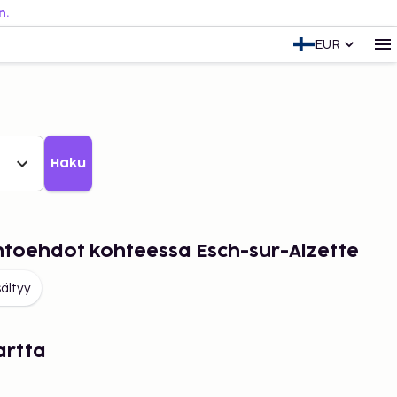
n.
EUR
Haku
ihtoehdot kohteessa Esch-sur-Alzette
sältyy
artta