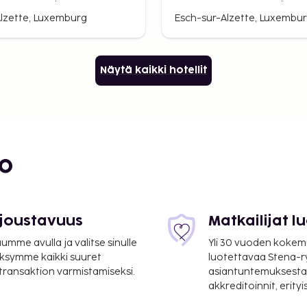
lzette, Luxemburg
Esch-sur-Alzette, Luxembu
Näytä kaikki hotellit
bo
 joustavuus
Matkailijat 
mme avulla ja valitse sinulle
Yli 30 vuoden kokem
ksymme kaikki suuret
luotettavaa Stena-
 transaktion varmistamiseksi.
asiantuntemuksesta
akkreditoinnit, erity