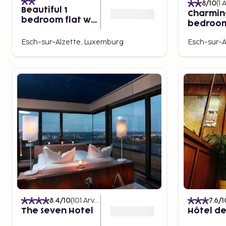
8
/10
(
1
A
Beautiful 1
Charmin
bedroom flat w
bedroom
terrace
with ter
Esch-sur-Alzette, Luxemburg
Esch-sur-A
8.4
/10
(
101
Arvostelut
)
7.6
/1
The Seven Hotel
Hôtel de