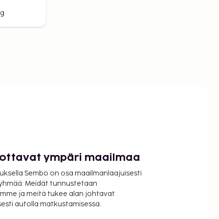
rg
luottavat ympäri maailmaa
uksella Sembo on osa maailmanlaajuisesti
ryhmää. Meidät tunnustetaan
mme ja meitä tukee alan johtavat
isesti autolla matkustamisessa.