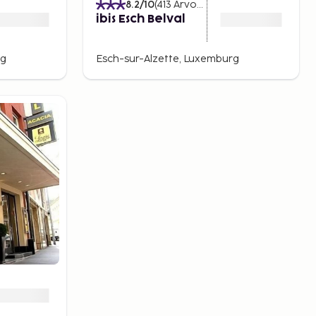
8.2
/10
(
413
Arvostelut
)
ibis Esch Belval
rg
Esch-sur-Alzette, Luxemburg