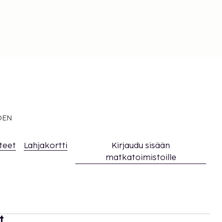
EDEN
teet
Lahjakortti
Kirjaudu sisään
matkatoimistoille
t