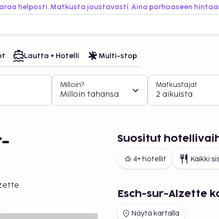
araa helposti. Matkusta joustavasti. Aina parhaaseen hintaa
ot
Lautta + Hotelli
Multi-stop
Milloin?
Matkustajat
Milloin tahansa
2 aikuista
Suositut hotelliva
-
4+ hotellit
Kaikki si
zette
Esch-sur-Alzette k
Näytä kartalla