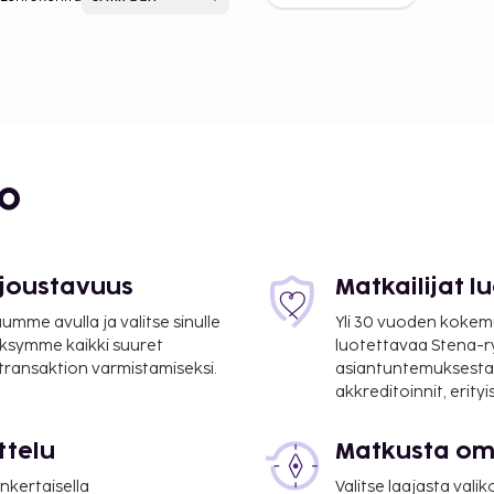
bo
 joustavuus
Matkailijat 
mme avulla ja valitse sinulle
Yli 30 vuoden kokem
ksymme kaikki suuret
luotettavaa Stena-
 transaktion varmistamiseksi.
asiantuntemuksesta
akkreditoinnit, erity
ttelu
Matkusta oma
nkertaisella
Valitse laajasta valik