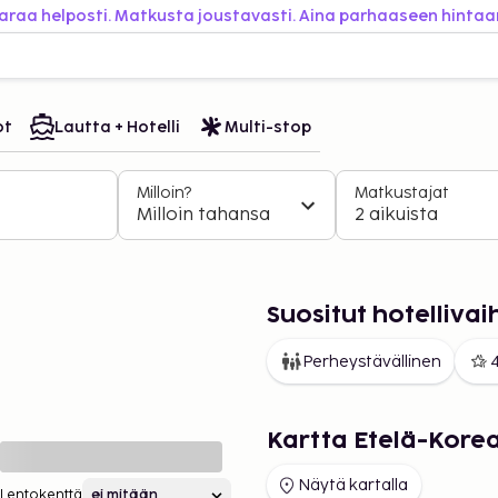
araa helposti. Matkusta joustavasti. Aina parhaaseen hintaa
ot
Lautta + Hotelli
Multi-stop
Milloin?
Matkustajat
Milloin tahansa
2 aikuista
Suositut hotelliva
Perheystävällinen
4
Kartta Etelä-Kore
Näytä kartalla
Lentokenttä