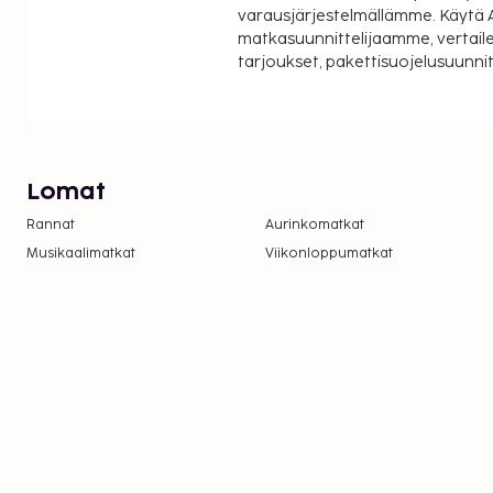
varausjärjestelmällämme. Käytä A
matkasuunnittelijaamme, vertaile
tarjoukset, pakettisuojelusuunn
Lomat
Rannat
Aurinkomatkat
Musikaalimatkat
Viikonloppumatkat