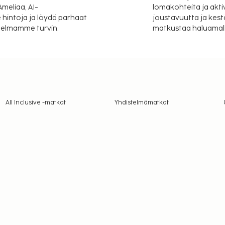
meliaa, AI-
lomakohteita ja akti
 hintoja ja löydä parhaat
joustavuutta ja kest
itelmamme turvin.
matkustaa haluamalla
All Inclusive -matkat
Yhdistelmämatkat