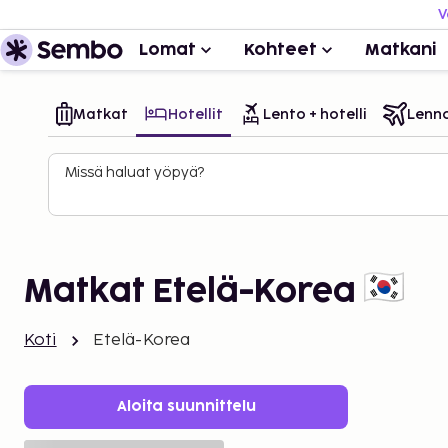
V
Lomat
Kohteet
Matkani
Matkat
Hotellit
Lento + hotelli
Lenn
Missä haluat yöpyä?
Matkat Etelä-Korea
Koti
Etelä-Korea
Aloita suunnittelu