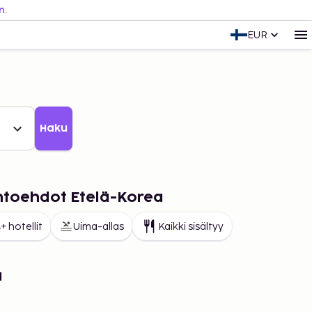
n.
EUR
Haku
ihtoehdot Etelä-Korea
+ hotellit
Uima-allas
Kaikki sisältyy
a