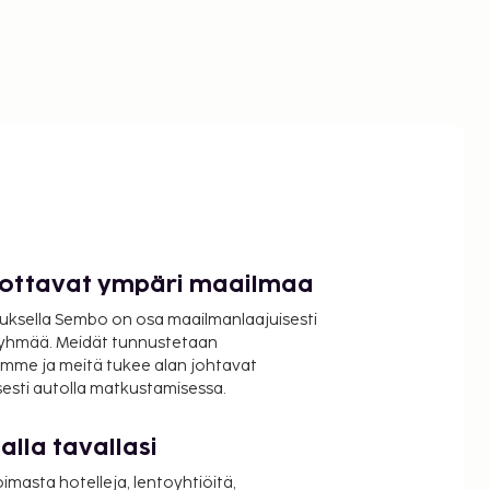
luottavat ympäri maailmaa
uksella Sembo on osa maailmanlaajuisesti
ryhmää. Meidät tunnustetaan
mme ja meitä tukee alan johtavat
isesti autolla matkustamisessa.
lla tavallasi
oimasta hotelleja, lentoyhtiöitä,