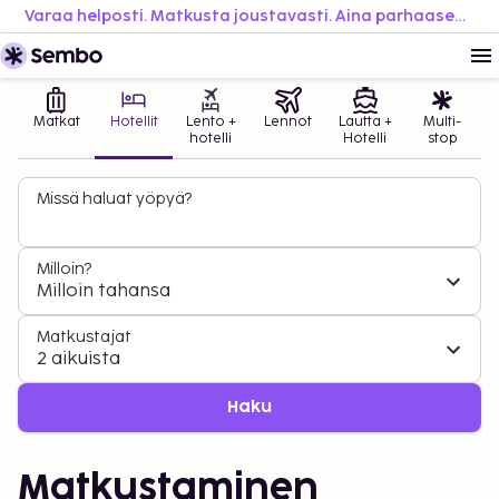
Varaa helposti. Matkusta joustavasti. Aina parhaaseen hintaan.
Matkat
Hotellit
Lento +
Lennot
Lautta +
Multi-
hotelli
Hotelli
stop
Missä haluat yöpyä?
Milloin?
Milloin tahansa
Matkustajat
2 aikuista
Haku
Matkustaminen