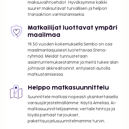
maksuvaihtoehdot. Hyväksymme kaikki
suuret maksutavat turvallisen ja helpon
transaktion varmistamiseksi.
Matkailijat luottavat ympäri
maailmaa
Yli 30 vuoden kokemuksella Sembo on osa
maailmanlaajuisesti luotettavaa Stena-
ryhmää. Meidät tunnustetaan
asiantuntemuksestamme ja meitä tukee alan
johtavat akkreditoinnit, erityisesti autolla
matkustamisessa.
Helppo matkasuunnittelu
Suunnittele matkasi nopeasti yksinkertaisella
varausjärjestelmällämme. Käytä Ameliaa, AI-
matkasuunnittelijaamme, vertaile hintoja ja
löydä parhaat tarjoukset,
pakettisuojelusuunnitelmamme turvin.