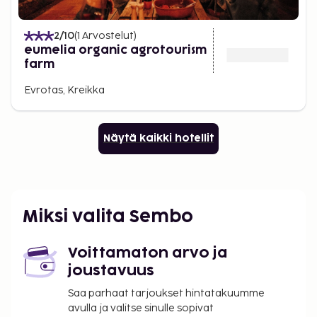
2
/10
(
1
Arvostelut
)
eumelia organic agrotourism
farm
Evrotas, Kreikka
Näytä kaikki hotellit
Miksi valita Sembo
Voittamaton arvo ja
joustavuus
Saa parhaat tarjoukset hintatakuumme
avulla ja valitse sinulle sopivat