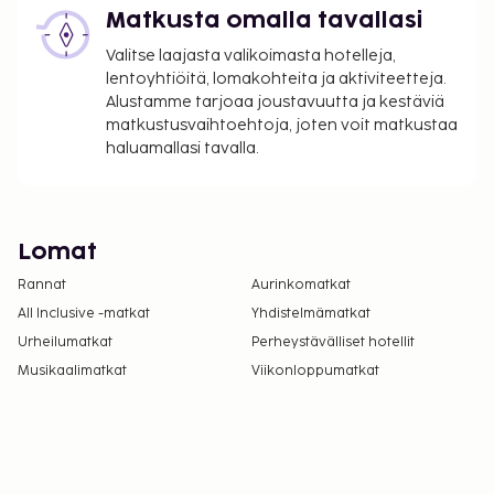
Matkusta omalla tavallasi
Valitse laajasta valikoimasta hotelleja,
lentoyhtiöitä, lomakohteita ja aktiviteetteja.
Alustamme tarjoaa joustavuutta ja kestäviä
matkustusvaihtoehtoja, joten voit matkustaa
haluamallasi tavalla.
Lomat
Rannat
Aurinkomatkat
All Inclusive -matkat
Yhdistelmämatkat
Urheilumatkat
Perheystävälliset hotellit
Musikaalimatkat
Viikonloppumatkat