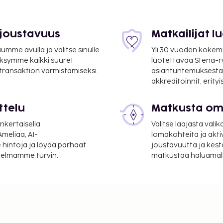
 joustavuus
Matkailijat 
mme avulla ja valitse sinulle
Yli 30 vuoden kokem
ksymme kaikki suuret
luotettavaa Stena-
 transaktion varmistamiseksi.
asiantuntemuksesta
akkreditoinnit, erity
ttelu
Matkusta oma
nkertaisella
Valitse laajasta valik
meliaa, AI-
lomakohteita ja akti
 hintoja ja löydä parhaat
joustavuutta ja kest
itelmamme turvin.
matkustaa haluamalla