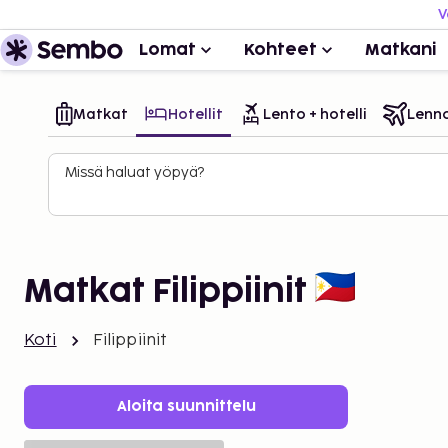
V
Lomat
Kohteet
Matkani
Matkat
Hotellit
Lento + hotelli
Lenn
Missä haluat yöpyä?
Matkat Filippiinit
Koti
Filippiinit
Aloita suunnittelu