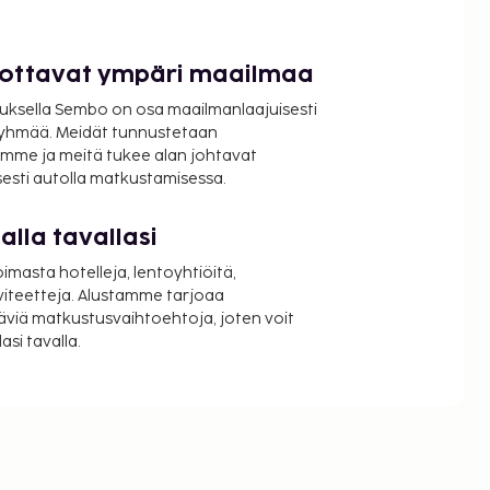
luottavat ympäri maailmaa
uksella Sembo on osa maailmanlaajuisesti
ryhmää. Meidät tunnustetaan
mme ja meitä tukee alan johtavat
isesti autolla matkustamisessa.
lla tavallasi
oimasta hotelleja, lentoyhtiöitä,
viteetteja. Alustamme tarjoaa
äviä matkustusvaihtoehtoja, joten voit
si tavalla.