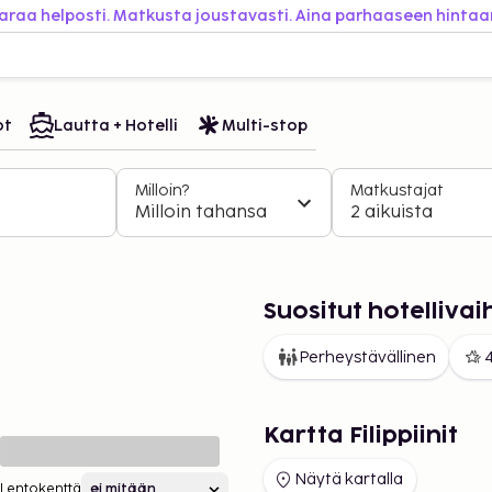
araa helposti. Matkusta joustavasti. Aina parhaaseen hintaa
ot
Lautta + Hotelli
Multi-stop
Milloin?
Matkustajat
Milloin tahansa
2 aikuista
Suositut hotellivai
Perheystävällinen
4
Kartta Filippiinit
Näytä kartalla
Lentokenttä