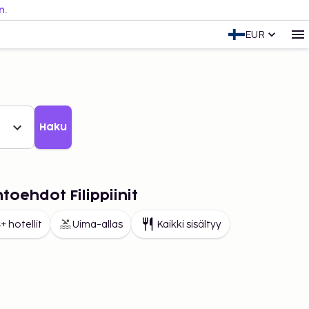
n.
EUR
Haku
htoehdot Filippiinit
+ hotellit
Uima-allas
Kaikki sisältyy