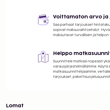
Voittamaton arvo ja
Saa parhaat tarjoukset hintatakuu
sopivat maksuvaihtoehdot. Hyvä
maksutavat turvallisen ja helpon
Helppo matkasuunni
Suunnittele matkasi nopeasti yksi
varausjärjestelmällämme. Käytä A
matkasuunnittelijaamme, vertaile
tarjoukset, pakettisuojelusuunn
Lomat