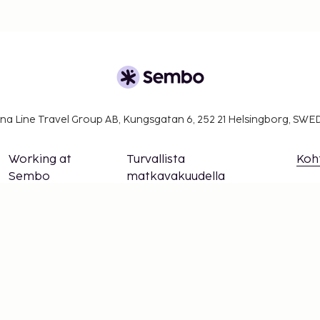
na Line Travel Group AB, Kungsgatan 6, 252 21 Helsingborg, SW
Working at
Turvallista
Koh
Sembo
matkavakuudella
Evästeasetukset
Älä jää paitsi – tilaa uusimmat päivitykse
sy ajan tasalla! Saat matkavinkkejä, inspiraatiota ja pää
ainutlaatuisiin tarjouksiin.