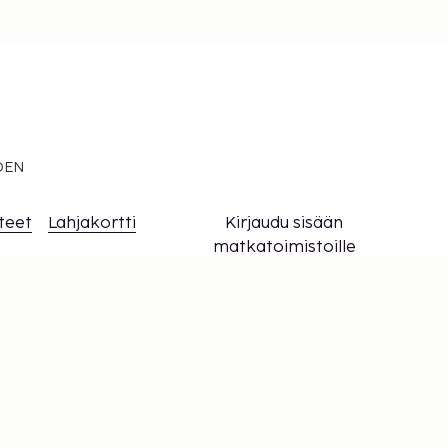
EDEN
teet
Lahjakortti
Kirjaudu sisään
matkatoimistoille
t
syn