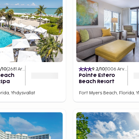
/10
(
2681
Arvostelut
)
9.2
/10
(
1006
Arvostelut
Beach
Pointe Estero
 Spa
Beach Resort
orida, Yhdysvallat
Fort Myers Beach, Florida, Y