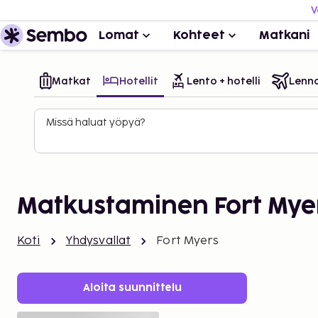
V
Lomat
Kohteet
Matkani
Matkat
Hotellit
Lento + hotelli
Lenn
Missä haluat yöpyä?
Matkustaminen Fort Mye
Koti
Yhdysvallat
Fort Myers
Aloita suunnittelu