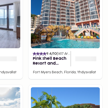
)
9.4
/10
(
1417
Arvostelut
)
Pink Shell Beach
Resort and
Marina
hdysvallat
Fort Myers Beach, Florida, Yhdysvallat