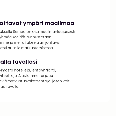
luottavat ympäri maailmaa
uksella Sembo on osa maailmanlaajuisesti
ryhmää. Meidät tunnustetaan
mme ja meitä tukee alan johtavat
isesti autolla matkustamisessa.
lla tavallasi
oimasta hotelleja, lentoyhtiöitä,
viteetteja. Alustamme tarjoaa
äviä matkustusvaihtoehtoja, joten voit
si tavalla.