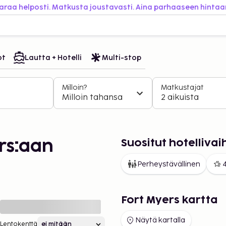
araa helposti. Matkusta joustavasti. Aina parhaaseen hintaa
ot
Lautta + Hotelli
Multi-stop
Milloin?
Matkustajat
Milloin tahansa
2 aikuista
Suositut hotelliva
rs:aan
Perheystävällinen
4
Fort Myers kartta
Näytä kartalla
Lentokenttä