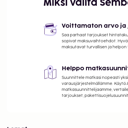
Miksi valita Sem
Voittamaton arvo ja
Saa parhaat tarjoukset hintatakuu
sopivat maksuvaihtoehdot. Hyvä
maksutavat turvallisen ja helpon
Helppo matkasuunni
Suunnittele matkasi nopeasti yksi
varausjärjestelmällämme. Käytä A
matkasuunnittelijaamme, vertaile
tarjoukset, pakettisuojelusuunn