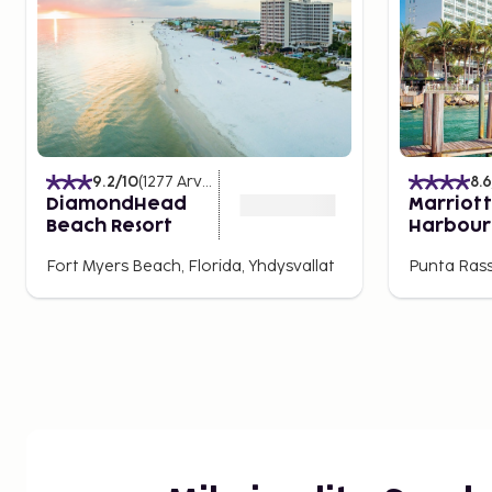
9.2
/10
(
1277
Arvostelut
)
8.6
DiamondHead
Marriott
Beach Resort
Harbour 
Spa
Fort Myers Beach, Florida, Yhdysvallat