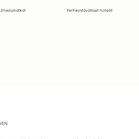
Urheilumatkat
Perheystävälliset hotellit
EDEN