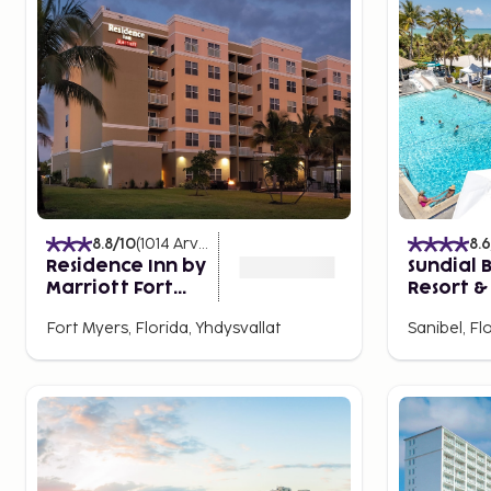
8.8
/10
(
1014
Arvostelut
)
8.6
Residence Inn by
Sundial 
Marriott Fort
Resort &
Myers Sanibel
Fort Myers, Florida, Yhdysvallat
Sanibel, Fl