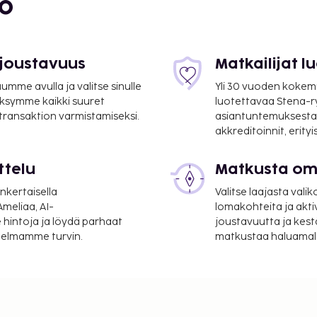
bo
 joustavuus
Matkailijat 
mme avulla ja valitse sinulle
Yli 30 vuoden kokem
ksymme kaikki suuret
luotettavaa Stena-
 transaktion varmistamiseksi.
asiantuntemuksesta
akkreditoinnit, erity
ttelu
Matkusta oma
nkertaisella
Valitse laajasta valik
meliaa, AI-
lomakohteita ja akti
 hintoja ja löydä parhaat
joustavuutta ja kest
itelmamme turvin.
matkustaa haluamalla