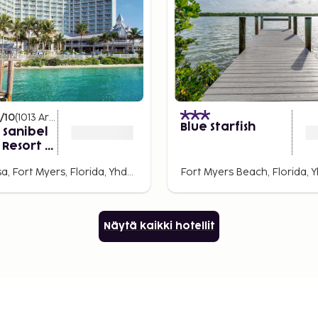
/10
(
1013
Arvostelut
)
Blue Starfish
 Sanibel
Resort &
Punta Rassa, Fort Myers, Florida, Yhdysvallat
Fort Myers Beach, Florida, Y
Näytä kaikki hotellit