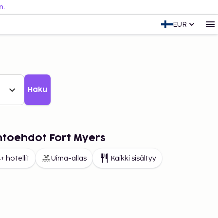
n.
EUR
Haku
ihtoehdot Fort Myers
+ hotellit
Uima-allas
Kaikki sisältyy