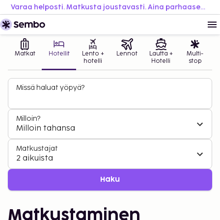
Varaa helposti. Matkusta joustavasti. Aina parhaaseen hintaan.
Matkat
Hotellit
Lento +
Lennot
Lautta +
Multi-
hotelli
Hotelli
stop
Missä haluat yöpyä?
Milloin?
Milloin tahansa
Matkustajat
2 aikuista
Haku
Matkustaminen