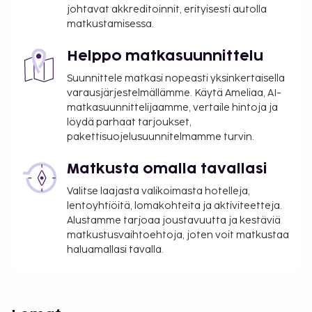
johtavat akkreditoinnit, erityisesti autolla
matkustamisessa.
Helppo matkasuunnittelu
Suunnittele matkasi nopeasti yksinkertaisella
varausjärjestelmällämme. Käytä Ameliaa, AI-
matkasuunnittelijaamme, vertaile hintoja ja
löydä parhaat tarjoukset,
pakettisuojelusuunnitelmamme turvin.
Matkusta omalla tavallasi
Valitse laajasta valikoimasta hotelleja,
lentoyhtiöitä, lomakohteita ja aktiviteetteja.
Alustamme tarjoaa joustavuutta ja kestäviä
matkustusvaihtoehtoja, joten voit matkustaa
haluamallasi tavalla.