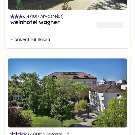
6.4
/10
(
7
Arvostelut
)
Weinhotel Wagner
Frankenthal, Saksa
7.8
/10
(
65
Arvostelut
)