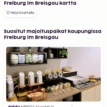
Freiburg im Breisgau kartta
Näytä kartalla
Suositut majoituspaikat kaupungissa
Freiburg im Breisgau
8.6
/10
(
333
Arvostelut
)