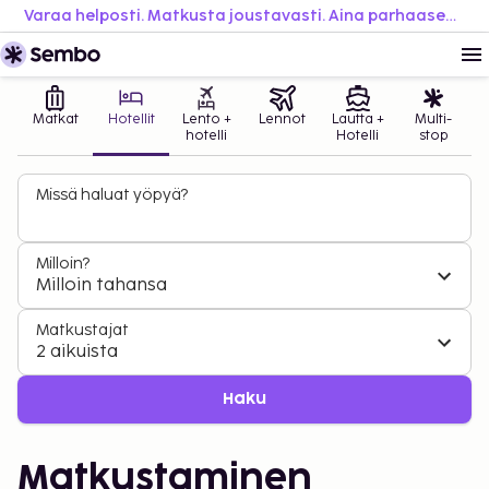
Varaa helposti. Matkusta joustavasti. Aina parhaaseen hintaan.
Matkat
Hotellit
Lento +
Lennot
Lautta +
Multi-
hotelli
Hotelli
stop
Missä haluat yöpyä?
Milloin?
Milloin tahansa
Matkustajat
2 aikuista
Haku
Matkustaminen