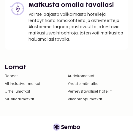
Matkusta omalla tavallasi
Valitse laajasta valikoimasta hotelleja,
lentoyhtiöitä, lomakohteita ja aktiviteetteja.
Alustamme tarjoaa joustavuutta ja kestäviä
matkustusvaihtoehtoja, joten voit matkustaa
haluamallasi tavalla.
Lomat
Rannat
Aurinkomatkat
All Inclusive -matkat
Yhdistelmämatkat
Urheilumatkat
Perheystävälliset hotellit
Musikaalimatkat
Viikonloppumatkat