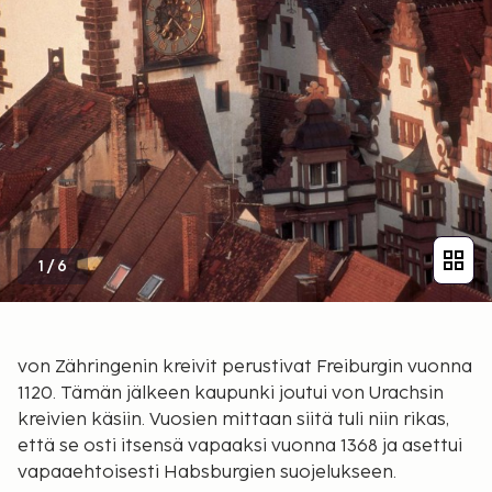
1
/
6
von Zähringenin kreivit perustivat Freiburgin vuonna
1120. Tämän jälkeen kaupunki joutui von Urachsin
kreivien käsiin. Vuosien mittaan siitä tuli niin rikas,
että se osti itsensä vapaaksi vuonna 1368 ja asettui
vapaaehtoisesti Habsburgien suojelukseen.