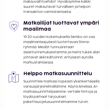
maksuvaihtoehdot. Hyväksymme kaikki
suuret maksutavat turvallisen ja helpon
transaktion varmistamiseksi.
Matkailijat luottavat ympäri
maailmaa
Yli 30 vuoden kokemuksella Sembo on osa
maailmanlaajuisesti luotettavaa Stena-
ryhmää. Meidät tunnustetaan
asiantuntemuksestamme ja meitä tukee alan
johtavat akkreditoinnit, erityisesti autolla
matkustamisessa.
Helppo matkasuunnittelu
Suunnittele matkasi nopeasti yksinkertaisella
varausjärjestelmällämme. Käytä Ameliaa, AI-
matkasuunnittelijaamme, vertaile hintoja ja
löydä parhaat tarjoukset,
pakettisuojelusuunnitelmamme turvin.