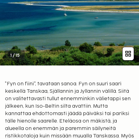
1
/
15
"Fyn on fiini", tavataan sanoa. Fyn on suuri saari
keskellä Tanskaa, Själlannin ja Jyllannin välillä. Siitä
on valitettavasti tullut ennemminkin välietappi sen
jälkeen, kun Iso-Beltin silta avattiin. Mutta
kannattaa ehdottomasti jäädä päiväksi tai pariksi
tälle hienolle saarelle. Eteläosa on mäkistä, ja
alueella on enemmän ja paremmin säilyneitä
ristikkotaloja kuin missään muualla Tanskassa. Myös