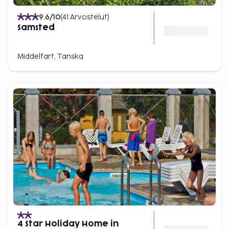
9.6
/10
(
41
Arvostelut
)
Samsted
Middelfart, Tanska
4 Star Holiday Home in