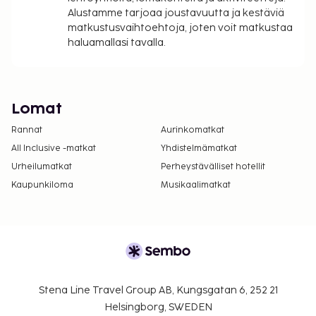
Alustamme tarjoaa joustavuutta ja kestäviä
matkustusvaihtoehtoja, joten voit matkustaa
haluamallasi tavalla.
Lomat
Rannat
Aurinkomatkat
All Inclusive -matkat
Yhdistelmämatkat
Urheilumatkat
Perheystävälliset hotellit
Kaupunkiloma
Musikaalimatkat
Stena Line Travel Group AB, Kungsgatan 6, 252 21
Helsingborg, SWEDEN