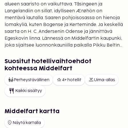
alueen saaristo on vaikuttava. Tåsingeen ja
Langelandiin on sillat, idylliseen Ærøhön on
mentävä lautalla. Saaren pohjoisosassa on hienoja
lomakyliä, kuten Bogense ja Kerteminde. Ja keskellä
saarta on H. C. Andersenin Odense ja jännittävä
Egeskovin linna. Lännessä on Middelfartin kaupunki,
joka sijaitsee luonnonkauniilla paikalla Pikku Beltin
rannalla, vain kivenheiton päässä Jyllannista.
Suositut hotellivaihtoehdot
kohteessa Middelfart
Perheystävällinen
4+ hotellit
Uima-allas
Kaikki sisältyy
Middelfart kartta
Näytä kartalla