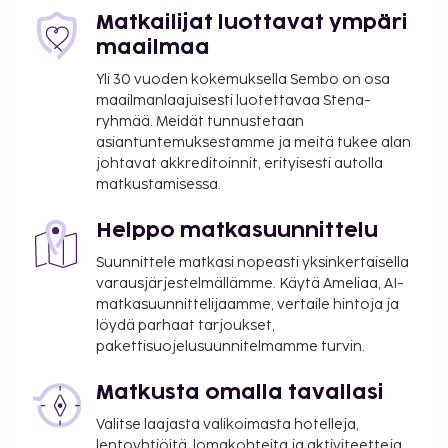
Matkailijat luottavat ympäri
maailmaa
Yli 30 vuoden kokemuksella Sembo on osa
maailmanlaajuisesti luotettavaa Stena-
ryhmää. Meidät tunnustetaan
asiantuntemuksestamme ja meitä tukee alan
johtavat akkreditoinnit, erityisesti autolla
matkustamisessa.
Helppo matkasuunnittelu
Suunnittele matkasi nopeasti yksinkertaisella
varausjärjestelmällämme. Käytä Ameliaa, AI-
matkasuunnittelijaamme, vertaile hintoja ja
löydä parhaat tarjoukset,
pakettisuojelusuunnitelmamme turvin.
Matkusta omalla tavallasi
Valitse laajasta valikoimasta hotelleja,
lentoyhtiöitä, lomakohteita ja aktiviteetteja.