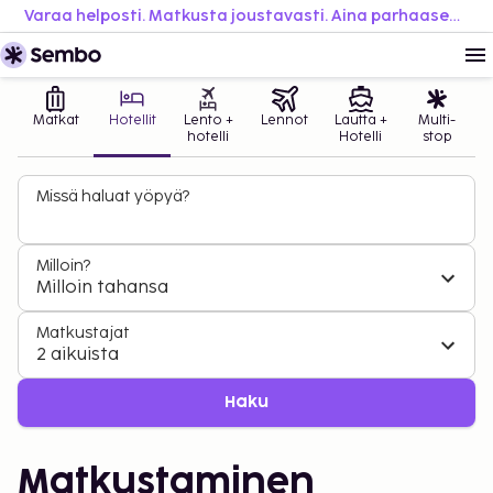
Varaa helposti. Matkusta joustavasti. Aina parhaaseen hintaan.
Matkat
Hotellit
Lento +
Lennot
Lautta +
Multi-
hotelli
Hotelli
stop
Missä haluat yöpyä?
Milloin?
Milloin tahansa
Matkustajat
2 aikuista
Haku
Matkustaminen