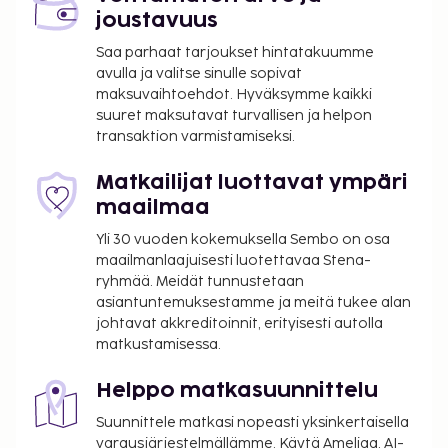
joustavuus
Saa parhaat tarjoukset hintatakuumme
avulla ja valitse sinulle sopivat
maksuvaihtoehdot. Hyväksymme kaikki
suuret maksutavat turvallisen ja helpon
transaktion varmistamiseksi.
Matkailijat luottavat ympäri
maailmaa
Yli 30 vuoden kokemuksella Sembo on osa
maailmanlaajuisesti luotettavaa Stena-
ryhmää. Meidät tunnustetaan
asiantuntemuksestamme ja meitä tukee alan
johtavat akkreditoinnit, erityisesti autolla
matkustamisessa.
Helppo matkasuunnittelu
Suunnittele matkasi nopeasti yksinkertaisella
varausjärjestelmällämme. Käytä Ameliaa, AI-