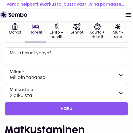
Varaa helposti. Matkusta joustavasti. Aina parhaaseen hintaan.
Matkat
Hotellit
Lento +
Lennot
Lautta +
Multi-
hotelli
Hotelli
stop
Missä haluat yöpyä?
Milloin?
Milloin tahansa
Matkustajat
2 aikuista
Haku
Matkustaminen