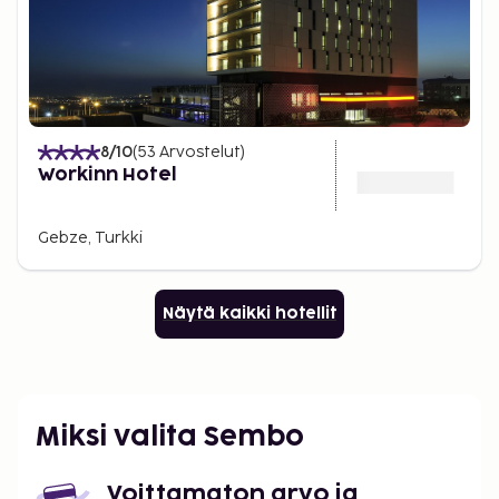
8
/10
(
53
Arvostelut
)
Workinn Hotel
Gebze, Turkki
Näytä kaikki hotellit
Miksi valita Sembo
Voittamaton arvo ja