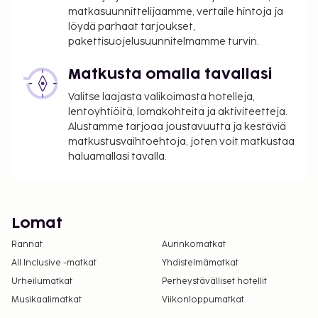
matkasuunnittelijaamme, vertaile hintoja ja
löydä parhaat tarjoukset,
pakettisuojelusuunnitelmamme turvin.
Matkusta omalla tavallasi
Valitse laajasta valikoimasta hotelleja,
lentoyhtiöitä, lomakohteita ja aktiviteetteja.
Alustamme tarjoaa joustavuutta ja kestäviä
matkustusvaihtoehtoja, joten voit matkustaa
haluamallasi tavalla.
Lomat
Rannat
Aurinkomatkat
All Inclusive -matkat
Yhdistelmämatkat
Urheilumatkat
Perheystävälliset hotellit
Musikaalimatkat
Viikonloppumatkat