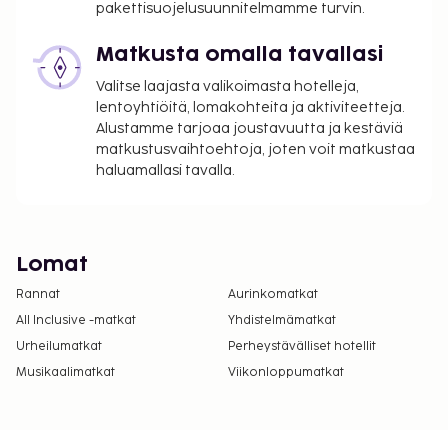
pakettisuojelusuunnitelmamme turvin.
Matkusta omalla tavallasi
Valitse laajasta valikoimasta hotelleja,
lentoyhtiöitä, lomakohteita ja aktiviteetteja.
Alustamme tarjoaa joustavuutta ja kestäviä
matkustusvaihtoehtoja, joten voit matkustaa
haluamallasi tavalla.
Lomat
Rannat
Aurinkomatkat
All Inclusive -matkat
Yhdistelmämatkat
Urheilumatkat
Perheystävälliset hotellit
Musikaalimatkat
Viikonloppumatkat