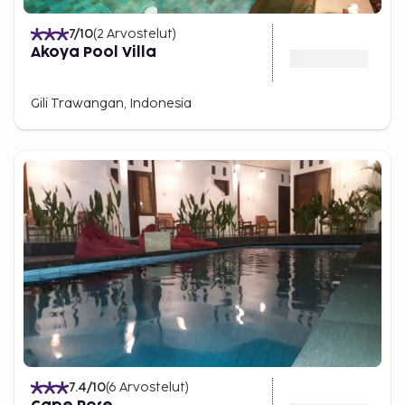
7
/10
(
2
Arvostelut
)
Akoya Pool Villa
Gili Trawangan, Indonesia
7.4
/10
(
6
Arvostelut
)