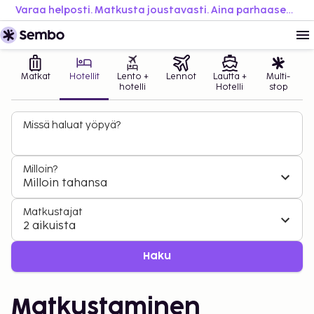
Varaa helposti. Matkusta joustavasti. Aina parhaaseen hintaan.
Matkat
Hotellit
Lento +
Lennot
Lautta +
Multi-
hotelli
Hotelli
stop
Missä haluat yöpyä?
Milloin?
Milloin tahansa
Matkustajat
2 aikuista
Haku
Matkustaminen