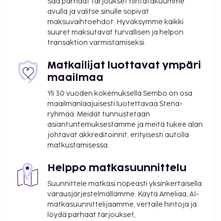
Saa parhaat tarjoukset hintatakuumme
avulla ja valitse sinulle sopivat
maksuvaihtoehdot. Hyväksymme kaikki
suuret maksutavat turvallisen ja helpon
transaktion varmistamiseksi.
Matkailijat luottavat ympäri
maailmaa
Yli 30 vuoden kokemuksella Sembo on osa
maailmanlaajuisesti luotettavaa Stena-
ryhmää. Meidät tunnustetaan
asiantuntemuksestamme ja meitä tukee alan
johtavat akkreditoinnit, erityisesti autolla
matkustamisessa.
Helppo matkasuunnittelu
Suunnittele matkasi nopeasti yksinkertaisella
varausjärjestelmällämme. Käytä Ameliaa, AI-
matkasuunnittelijaamme, vertaile hintoja ja
löydä parhaat tarjoukset,