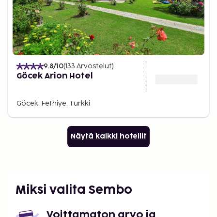
9.8
/10
(
133
Arvostelut
)
Göcek Arion Hotel
Göcek, Fethiye, Turkki
Näytä kaikki hotellit
Miksi valita Sembo
Voittamaton arvo ja