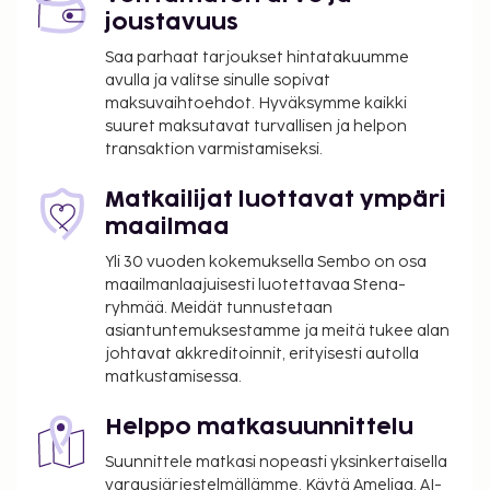
joustavuus
Saa parhaat tarjoukset hintatakuumme
avulla ja valitse sinulle sopivat
maksuvaihtoehdot. Hyväksymme kaikki
suuret maksutavat turvallisen ja helpon
transaktion varmistamiseksi.
Matkailijat luottavat ympäri
maailmaa
Yli 30 vuoden kokemuksella Sembo on osa
maailmanlaajuisesti luotettavaa Stena-
ryhmää. Meidät tunnustetaan
asiantuntemuksestamme ja meitä tukee alan
johtavat akkreditoinnit, erityisesti autolla
matkustamisessa.
Helppo matkasuunnittelu
Suunnittele matkasi nopeasti yksinkertaisella
varausjärjestelmällämme. Käytä Ameliaa, AI-