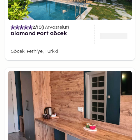
2
/10
(
1
Arvostelut
)
Diamond Port Göcek
Göcek, Fethiye, Turkki