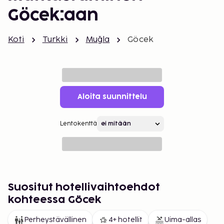
Göcek:aan
Koti
Turkki
Muğla
Göcek
Aloita suunnittelu
Lentokenttä
Suositut hotellivaihtoehdot
kohteessa Göcek
Perheystävällinen
4+ hotellit
Uima-allas