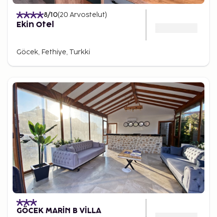
8
/10
(
20
Arvostelut
)
Ekin Otel
Göcek, Fethiye, Turkki
GÖCEK MARİN B VİLLA