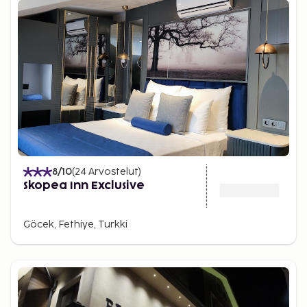
8
/10
(
24
Arvostelut
)
Skopea Inn Exclusive
Göcek, Fethiye, Turkki