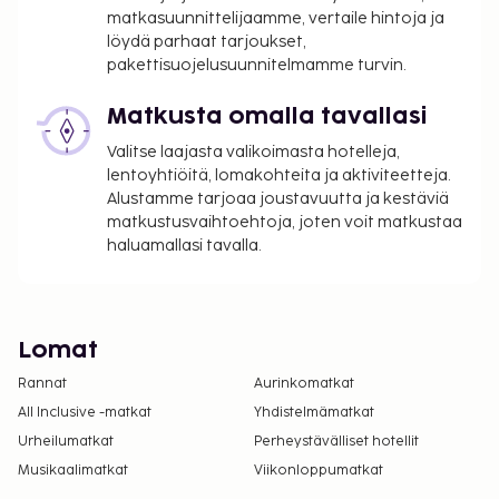
matkasuunnittelijaamme, vertaile hintoja ja
löydä parhaat tarjoukset,
pakettisuojelusuunnitelmamme turvin.
Matkusta omalla tavallasi
Valitse laajasta valikoimasta hotelleja,
lentoyhtiöitä, lomakohteita ja aktiviteetteja.
Alustamme tarjoaa joustavuutta ja kestäviä
matkustusvaihtoehtoja, joten voit matkustaa
haluamallasi tavalla.
Lomat
Rannat
Aurinkomatkat
All Inclusive -matkat
Yhdistelmämatkat
Urheilumatkat
Perheystävälliset hotellit
Musikaalimatkat
Viikonloppumatkat