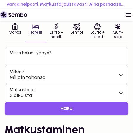
Varaa helposti. Matkusta joustavasti. Aina parhaaseen hintaan.
Matkat
Hotellit
Lento +
Lennot
Lautta +
Multi-
hotelli
Hotelli
stop
Missä haluat yöpyä?
Milloin?
Milloin tahansa
Matkustajat
2 aikuista
Haku
Matkustaminen