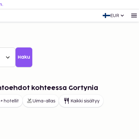
n.
EUR
Haku
ihtoehdot kohteessa Gortynia
+ hotellit
Uima-allas
Kaikki sisältyy