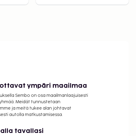
luottavat ympäri maailmaa
uksella Sembo on osa maailmanlaajuisesti
ryhmää. Meidät tunnustetaan
mme ja meitä tukee alan johtavat
isesti autolla matkustamisessa.
lla tavallasi