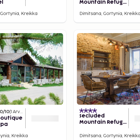
el
Mountain Refuge
- Theonimfi
 Gortynia, Kreikka
Dimitsana, Gortynia, Kreikk
Paradise Gem
10
/10
(
1
Arvostelut
)
Secluded
Boutique
Mountain Refuge
Spa
- Theonimfi
Paradise Gem
tynia, Kreikka
Dimitsana, Gortynia, Kreikk