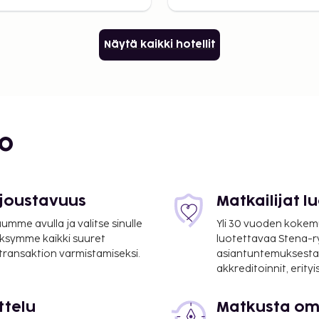
Näytä kaikki hotellit
bo
 joustavuus
Matkailijat 
mme avulla ja valitse sinulle
Yli 30 vuoden kokem
ksymme kaikki suuret
luotettavaa Stena-
 transaktion varmistamiseksi.
asiantuntemuksesta
akkreditoinnit, erity
ttelu
Matkusta oma