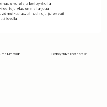
oimasta hotelleja, lentoyhtiöitä,
viteetteja. Alustamme tarjoaa
äviä matkustusvaihtoehtoja, joten voit
si tavalla.
Urheilumatkat
Perheystävälliset hotellit