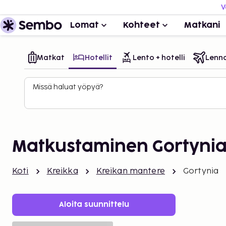
V
Lomat
Kohteet
Matkani
Matkat
Hotellit
Lento + hotelli
Lenn
Missä haluat yöpyä?
Matkustaminen Gortyni
Koti
Kreikka
Kreikan mantere
Gortynia
Aloita suunnittelu