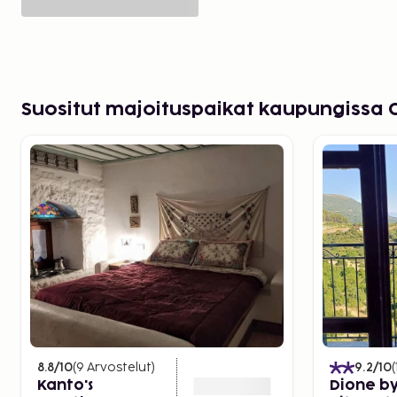
Suositut majoituspaikat kaupungissa 
8.8
/10
(
9
Arvostelut
)
9.2
/10
(
Kanto's
Dione b