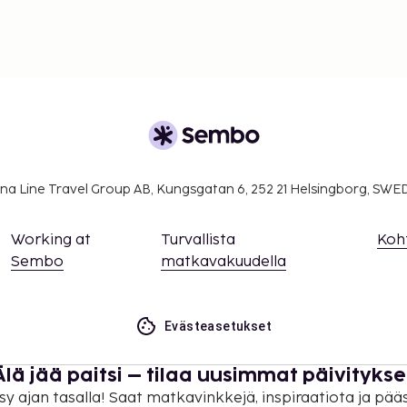
na Line Travel Group AB, Kungsgatan 6, 252 21 Helsingborg, SW
Working at
Turvallista
Koh
Sembo
matkavakuudella
Evästeasetukset
Älä jää paitsi – tilaa uusimmat päivitykse
sy ajan tasalla! Saat matkavinkkejä, inspiraatiota ja pää