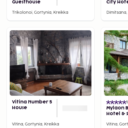
Guesthouse
City Hot
Trikolonoi, Gortynia, Kreikka
Dimitsana,
Vitina Number 5
House
Mylaon 
Hotel & 
Vitina, Gortynia, Kreikka
Vitina, Gor