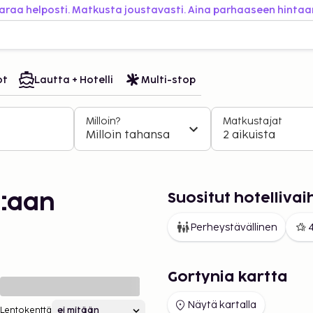
araa helposti. Matkusta joustavasti. Aina parhaaseen hintaa
ot
Lautta + Hotelli
Multi-stop
Milloin?
Matkustajat
Milloin tahansa
2 aikuista
Suositut hotelliva
a:aan
Perheystävällinen
4
Gortynia kartta
Näytä kartalla
Lentokenttä