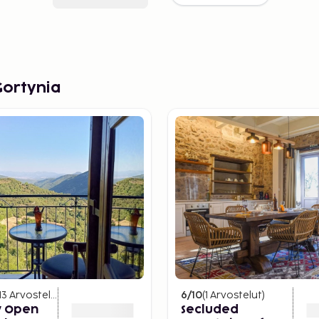
Gortynia
13
Arvostelut
)
6
/10
(
1
Arvostelut
)
y Open
Secluded