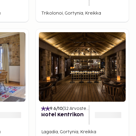
Comfy Mountain
Getaway
a
Trikolonoi, Gortynia, Kreikka
9.6
/10
(
32
Arvostelut
)
Hotel Kentrikon
a
Lagadia, Gortynia, Kreikka