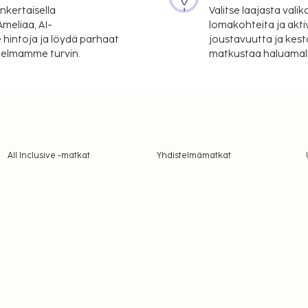
nkertaisella
Valitse laajasta valik
meliaa, AI-
lomakohteita ja akti
 hintoja ja löydä parhaat
joustavuutta ja kest
itelmamme turvin.
matkustaa haluamalla
All Inclusive -matkat
Yhdistelmämatkat