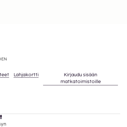
EDEN
teet
Lahjakortti
Kirjaudu sisään
matkatoimistoille
t
syn