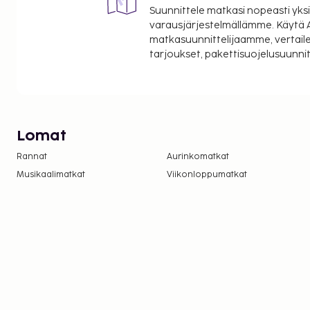
Suunnittele matkasi nopeasti yksi
varausjärjestelmällämme. Käytä A
matkasuunnittelijaamme, vertaile
tarjoukset, pakettisuojelusuunn
Lomat
Rannat
Aurinkomatkat
Musikaalimatkat
Viikonloppumatkat