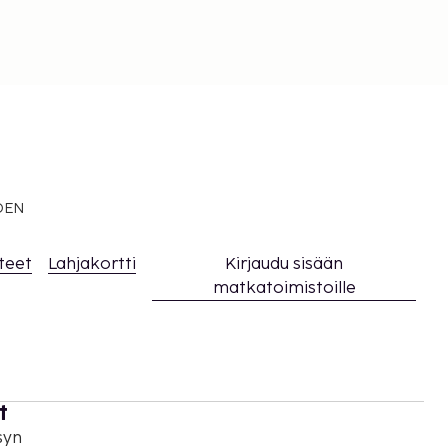
EDEN
teet
Lahjakortti
Kirjaudu sisään
matkatoimistoille
t
syn