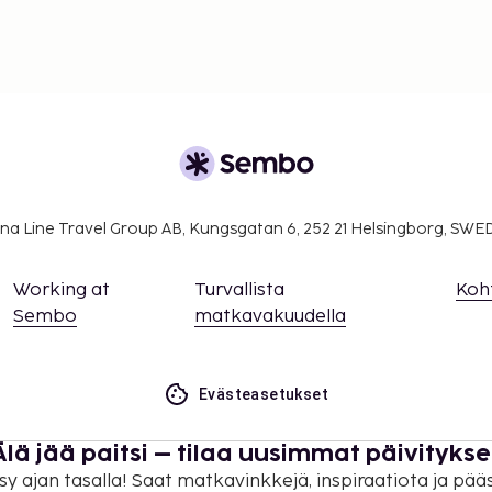
na Line Travel Group AB, Kungsgatan 6, 252 21 Helsingborg, SW
Working at
Turvallista
Koh
Sembo
matkavakuudella
Evästeasetukset
Älä jää paitsi – tilaa uusimmat päivitykse
sy ajan tasalla! Saat matkavinkkejä, inspiraatiota ja pää