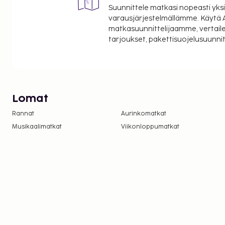
Suunnittele matkasi nopeasti yksi
varausjärjestelmällämme. Käytä A
matkasuunnittelijaamme, vertaile
tarjoukset, pakettisuojelusuunn
Lomat
Rannat
Aurinkomatkat
Musikaalimatkat
Viikonloppumatkat