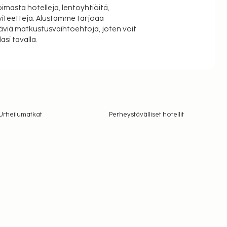
oimasta hotelleja, lentoyhtiöitä,
viteetteja. Alustamme tarjoaa
äviä matkustusvaihtoehtoja, joten voit
si tavalla.
Urheilumatkat
Perheystävälliset hotellit