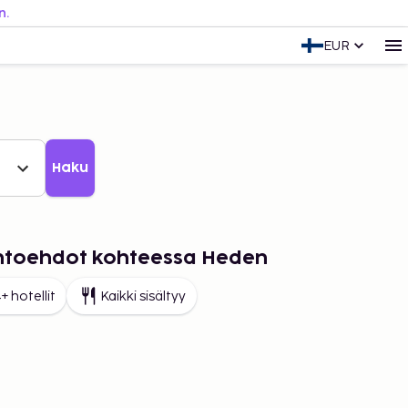
n.
EUR
Haku
aihtoehdot kohteessa Heden
+ hotellit
Kaikki sisältyy