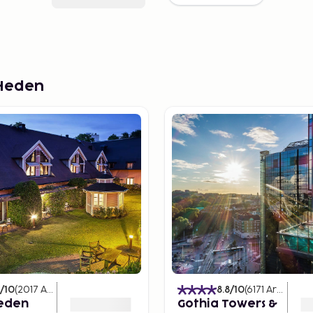
 Heden
/10
(
2017
Arvostelut
)
8.8
/10
(
6171
Arvostelut
Heden
Gothia Towers &