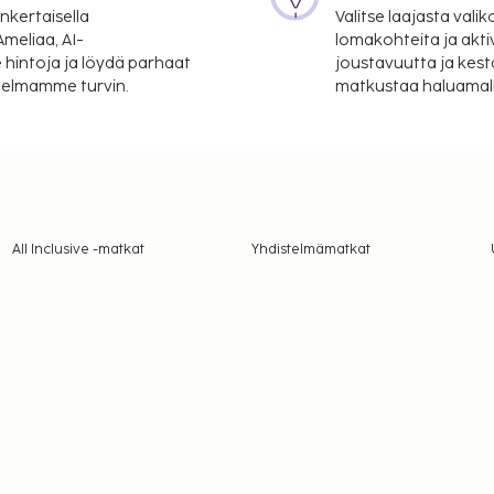
nkertaisella
Valitse laajasta valik
meliaa, AI-
lomakohteita ja akti
 hintoja ja löydä parhaat
joustavuutta ja kest
itelmamme turvin.
matkustaa haluamalla
All Inclusive -matkat
Yhdistelmämatkat