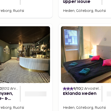
Upper House
eborg, Ruotsi
Heden, Göteborg, Ruotsi
10
(
1012
Arvostelut
)
9
/10
(
2
Arvostelut
)
nyxen,
Eklanda Heden
e- &
, Adults
eborg, Ruotsi
Heden, Göteborg, Ruotsi