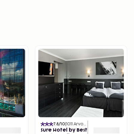
)
7.8
/10
(
1011
Arvostelut
)
Sure Hotel by Best