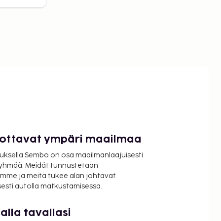
luottavat ympäri maailmaa
uksella Sembo on osa maailmanlaajuisesti
ryhmää. Meidät tunnustetaan
mme ja meitä tukee alan johtavat
isesti autolla matkustamisessa.
lla tavallasi