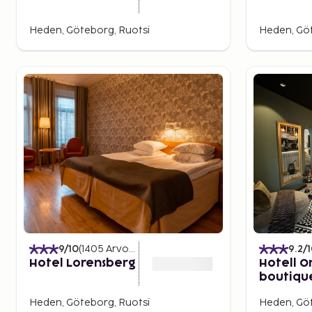
Heden, Göteborg, Ruotsi
Heden, Göt
9
/10
(
1405
Arvostelut
)
9.2
/
Hotel Lorensberg
Hotell O
boutiqu
lifestyle
Heden, Göteborg, Ruotsi
Heden, Göt
Only