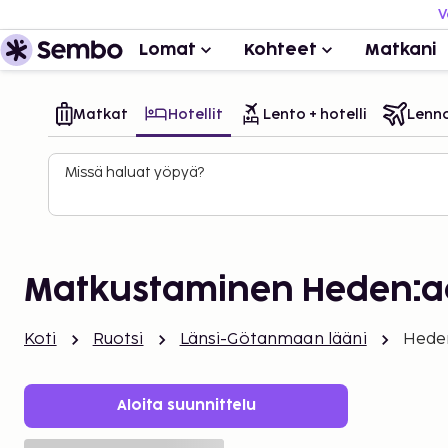
V
Lomat
Kohteet
Matkani
Matkat
Hotellit
Lento + hotelli
Lenn
Missä haluat yöpyä?
Matkustaminen Heden:
Koti
Ruotsi
Länsi-Götanmaan lääni
Hede
Aloita suunnittelu