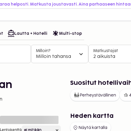
araa helposti. Matkusta joustavasti. Aina parhaaseen hintaa
ot
Lautta + Hotelli
Multi-stop
Milloin?
Matkustajat
Milloin tahansa
2 aikuista
Suositut hotelliv
aan
Perheystävällinen
4
n
Heden kartta
Näytä kartalla
Lentokenttä