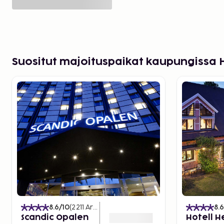
Suositut majoituspaikat kaupungissa
8.6
/10
(
2211
Arvostelut
)
8.6
Scandic Opalen
Hotell 