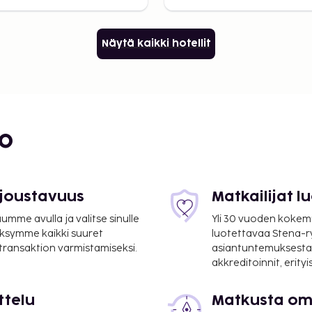
Näytä kaikki hotellit
bo
 joustavuus
Matkailijat 
mme avulla ja valitse sinulle
Yli 30 vuoden kokem
ksymme kaikki suuret
luotettavaa Stena-
 transaktion varmistamiseksi.
asiantuntemuksesta
akkreditoinnit, erity
ttelu
Matkusta oma