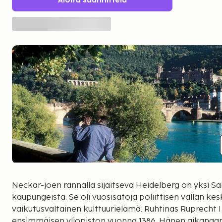
Aloita suunnittelu
Neckar-joen rannalla sijaitseva Heidelberg on yksi 
kaupungeista. Se oli vuosisatoja poliittisen vallan kesku
vaikutusvaltainen kulttuurielämä. Ruhtinas Ruprecht 
ensimmäisen yliopiston vuonna 1386. Hänen aikanaan 