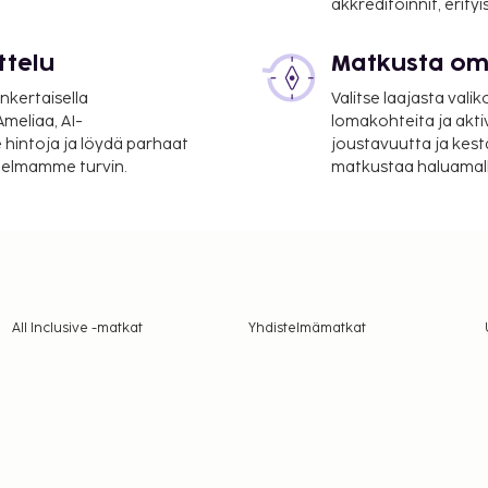
akkreditoinnit, erity
ttelu
Matkusta oma
nkertaisella
Valitse laajasta valik
meliaa, AI-
lomakohteita ja akti
 hintoja ja löydä parhaat
joustavuutta ja kest
itelmamme turvin.
matkustaa haluamalla
All Inclusive -matkat
Yhdistelmämatkat