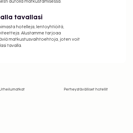
isesti autolla matkustamisessa.
lla tavallasi
oimasta hotelleja, lentoyhtiöitä,
viteetteja. Alustamme tarjoaa
äviä matkustusvaihtoehtoja, joten voit
si tavalla.
Urheilumatkat
Perheystävälliset hotellit