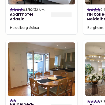
8.8
/10
(
132
Arvostelut
)
9.
Aparthotel
NH Colle
Adagio
Heidelb
Heidelberg
Heidelberg, Saksa
Bergheim, 
9.
Heidelbed-