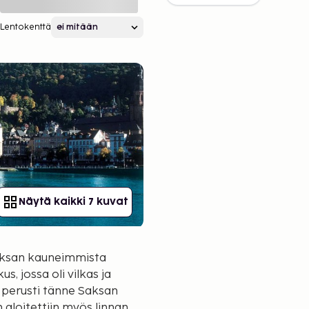
Lentokenttä
Näytä kaikki 7 kuvat
Saksan kauneimmista
s, jossa oli vilkas ja
I perusti tänne Saksan
aloitettiin myös linnan