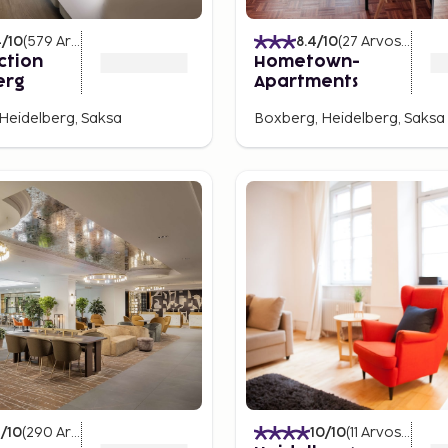
4
/10
(
579
Arvostelut
)
8.4
/10
(
27
Arvostelut
)
ction
Hometown-
erg
Apartments
Heidelberg, Saksa
Boxberg, Heidelberg, Saksa
2
/10
(
290
Arvostelut
)
10
/10
(
11
Arvostelut
)