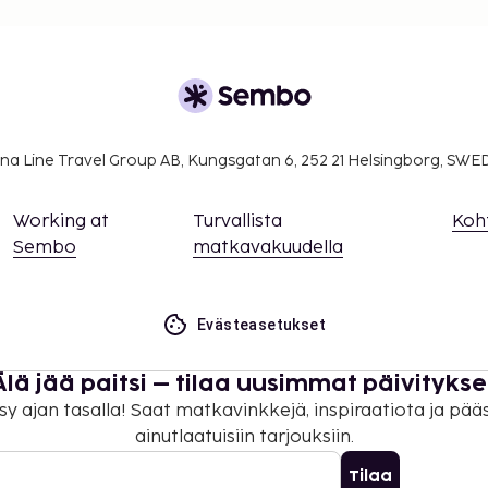
na Line Travel Group AB, Kungsgatan 6, 252 21 Helsingborg, SW
Working at
Turvallista
Koh
Sembo
matkavakuudella
Evästeasetukset
Älä jää paitsi – tilaa uusimmat päivitykse
sy ajan tasalla! Saat matkavinkkejä, inspiraatiota ja pää
ainutlaatuisiin tarjouksiin.
Tilaa