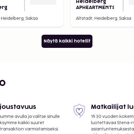
Heidelberg
erg
APHEARTMENTS
 Heidelberg, Saksa
Altstadt, Heidelberg, Saksa
Näytä kaikki hotellit
bo
 joustavuus
Matkailijat 
mme avulla ja valitse sinulle
Yli 30 vuoden kokem
ksymme kaikki suuret
luotettavaa Stena-
 transaktion varmistamiseksi.
asiantuntemuksesta