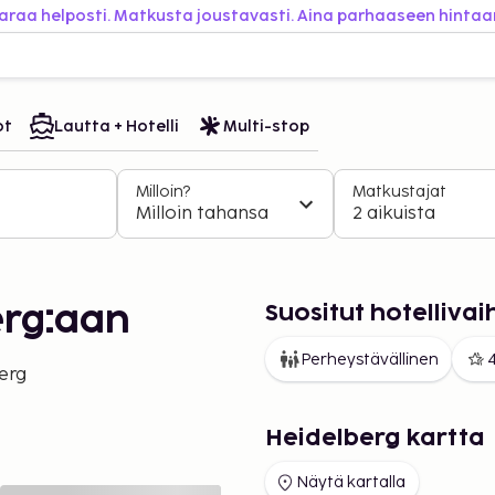
araa helposti. Matkusta joustavasti. Aina parhaaseen hintaa
ot
Lautta + Hotelli
Multi-stop
Milloin?
Matkustajat
Milloin tahansa
2 aikuista
Suositut hotelliva
erg:aan
Perheystävällinen
4
erg
Heidelberg kartta
Näytä kartalla