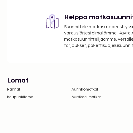
Helppo matkasuunni
Suunnittele matkasi nopeasti yksi
varausjärjestelmällämme. Käytä A
matkasuunnittelijaamme, vertaile
tarjoukset, pakettisuojelusuunn
Lomat
Rannat
Aurinkomatkat
Kaupunkiloma
Musikaalimatkat