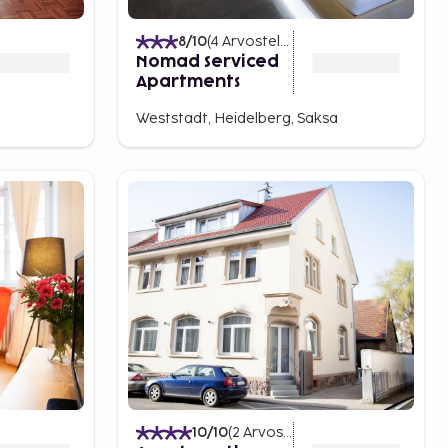
8
/10
(
4
Arvostelut
)
Nomad Serviced
Apartments
Weststadt, Heidelberg, Saksa
10
/10
(
2
Arvostelut
)