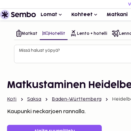
V
Lomat
Kohteet
Matkani
Matkat
Hotellit
Lento + hotelli
Lenn
Missä haluat yöpyä?
Matkustaminen Heidelb
Koti
Saksa
Baden-Württemberg
Heidelb
Kaupunki neckarjoen rannalla.