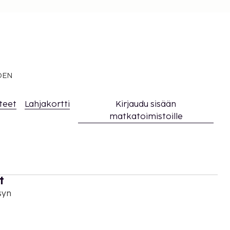
EDEN
teet
Lahjakortti
Kirjaudu sisään
matkatoimistoille
t
syn