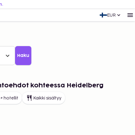
n.
EUR
Haku
ihtoehdot kohteessa Heidelberg
+ hotellit
Kaikki sisältyy