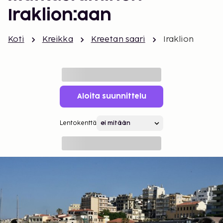
Iraklion:aan
Koti
Kreikka
Kreetan saari
Iraklion
Aloita suunnittelu
Lentokenttä