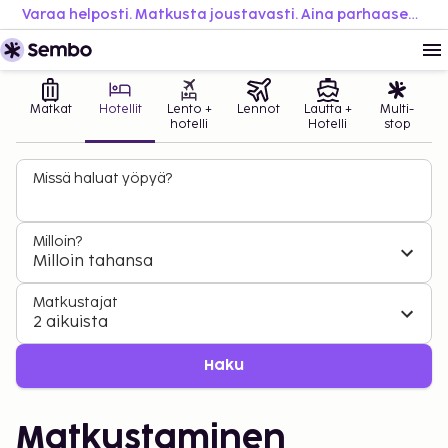
Varaa helposti. Matkusta joustavasti. Aina parhaaseen hintaan.
Matkat
Hotellit
Lento +
Lennot
Lautta +
Multi-
hotelli
Hotelli
stop
Missä haluat yöpyä?
Milloin?
Milloin tahansa
Matkustajat
2 aikuista
Haku
Matkustaminen