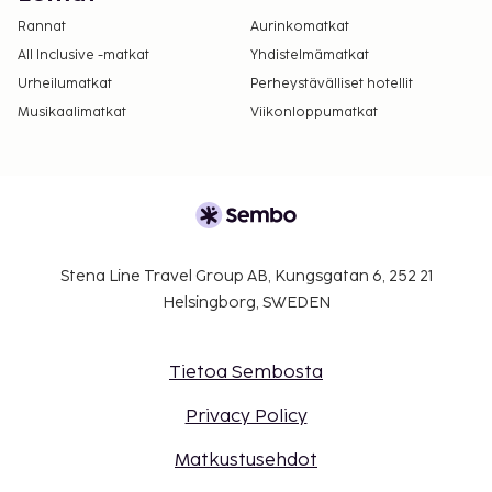
Rannat
Aurinkomatkat
All Inclusive -matkat
Yhdistelmämatkat
Urheilumatkat
Perheystävälliset hotellit
Musikaalimatkat
Viikonloppumatkat
Stena Line Travel Group AB, Kungsgatan 6, 252 21
Helsingborg, SWEDEN
Tietoa Sembosta
Privacy Policy
Matkustusehdot