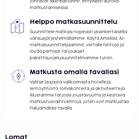
johtavat akkreditoinnit, erityisesti autolla
matkustamisessa.
Helppo matkasuunnittelu
Suunnittele matkasi nopeasti yksinkertaisella
varausjärjestelmällämme. Käytä Ameliaa, AI-
matkasuunnittelijaamme, vertaile hintoja ja
löydä parhaat tarjoukset,
pakettisuojelusuunnitelmamme turvin.
Matkusta omalla tavallasi
Valitse laajasta valikoimasta hotelleja,
lentoyhtiöitä, lomakohteita ja aktiviteetteja.
Alustamme tarjoaa joustavuutta ja kestäviä
matkustusvaihtoehtoja, joten voit matkustaa
haluamallasi tavalla.
Lomat