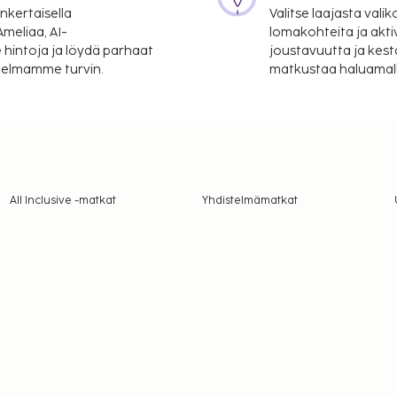
nkertaisella
Valitse laajasta valik
meliaa, AI-
lomakohteita ja akti
 hintoja ja löydä parhaat
joustavuutta ja kest
itelmamme turvin.
matkustaa haluamalla
All Inclusive -matkat
Yhdistelmämatkat