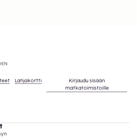
EDEN
teet
Lahjakortti
Kirjaudu sisään
matkatoimistoille
t
syn