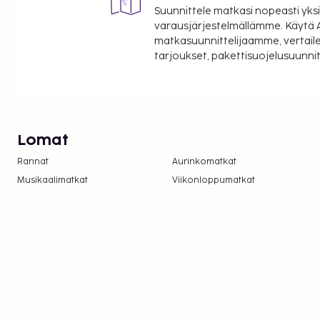
Suunnittele matkasi nopeasti yksi
varausjärjestelmällämme. Käytä A
matkasuunnittelijaamme, vertaile
tarjoukset, pakettisuojelusuunn
Lomat
Rannat
Aurinkomatkat
Musikaalimatkat
Viikonloppumatkat