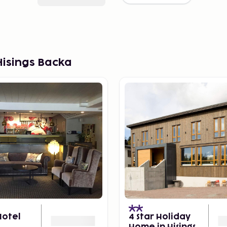
Hisings Backa
Hotel
4 Star Holiday