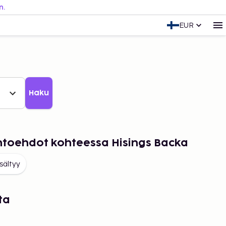
n.
EUR
Haku
ihtoehdot kohteessa Hisings Backa
isältyy
ta