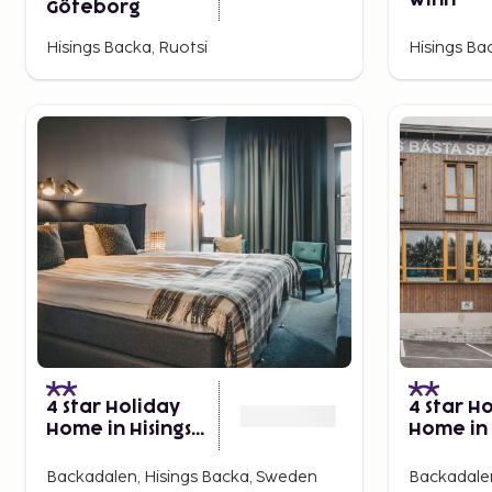
Winn
Göteborg
Hisings Backa, Ruotsi
Hisings Ba
4 Star Holiday
4 Star H
Home in Hisings
Home in 
Backa
Backa
Backadalen, Hisings Backa, Sweden
Backadalen