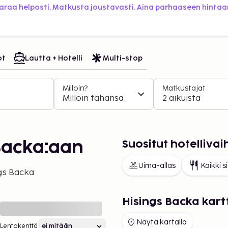
araa helposti. Matkusta joustavasti. Aina parhaaseen hintaa
ot
Lautta + Hotelli
Multi-stop
Milloin?
Matkustajat
Milloin tahansa
2 aikuista
Suositut hotelliva
Backa:aan
Uima-allas
Kaikki s
gs Backa
Hisings Backa kart
Näytä kartalla
Lentokenttä