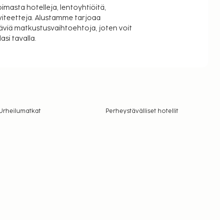
oimasta hotelleja, lentoyhtiöitä,
viteetteja. Alustamme tarjoaa
äviä matkustusvaihtoehtoja, joten voit
si tavalla.
Urheilumatkat
Perheystävälliset hotellit