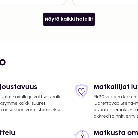
Näytä kaikki hotellit
bo
 joustavuus
Matkailijat 
mme avulla ja valitse sinulle
Yli 30 vuoden kokem
ksymme kaikki suuret
luotettavaa Stena-
 transaktion varmistamiseksi.
asiantuntemuksesta
akkreditoinnit, erity
ttelu
Matkusta oma