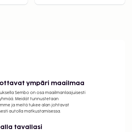
luottavat ympäri maailmaa
uksella Sembo on osa maailmanlaajuisesti
ryhmää. Meidät tunnustetaan
mme ja meitä tukee alan johtavat
isesti autolla matkustamisessa.
lla tavallasi