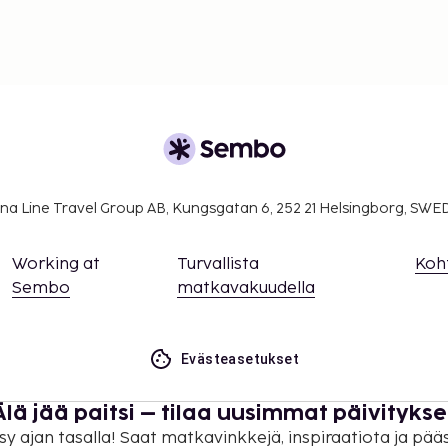
na Line Travel Group AB, Kungsgatan 6, 252 21 Helsingborg, SW
Working at
Turvallista
Koh
Sembo
matkavakuudella
Evästeasetukset
Älä jää paitsi – tilaa uusimmat päivitykse
sy ajan tasalla! Saat matkavinkkejä, inspiraatiota ja pää