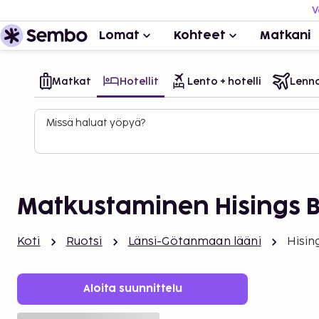
V
Lomat
Kohteet
Matkani
Matkat
Hotellit
Lento + hotelli
Lenn
Missä haluat yöpyä?
Matkustaminen Hisings 
Koti
Ruotsi
Länsi-Götanmaan lääni
Hisin
Aloita suunnittelu