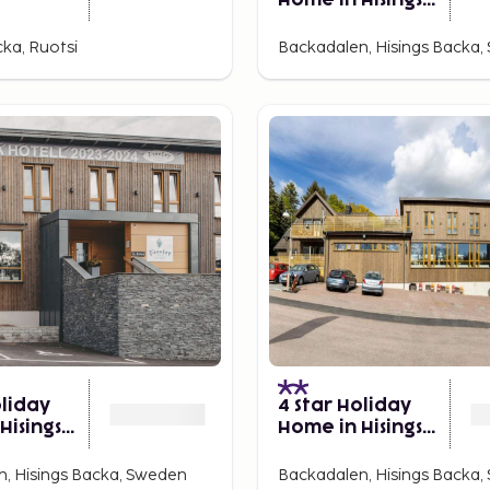
Home in Hisings
Backa
cka, Ruotsi
Backadalen, Hisings Backa
oliday
4 Star Holiday
Hisings
Home in Hisings
Backa
, Hisings Backa, Sweden
Backadalen, Hisings Backa