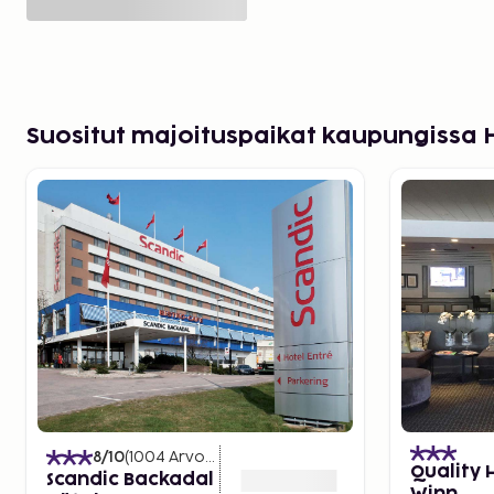
Suositut majoituspaikat kaupungissa 
8
/10
(
1004
Arvostelut
)
Quality 
Scandic Backadal