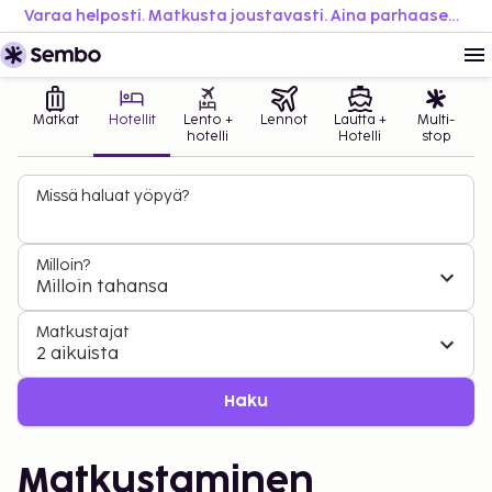
Varaa helposti. Matkusta joustavasti. Aina parhaaseen hintaan.
Matkat
Hotellit
Lento +
Lennot
Lautta +
Multi-
hotelli
Hotelli
stop
Missä haluat yöpyä?
Milloin?
Milloin tahansa
Matkustajat
2 aikuista
Haku
Matkustaminen