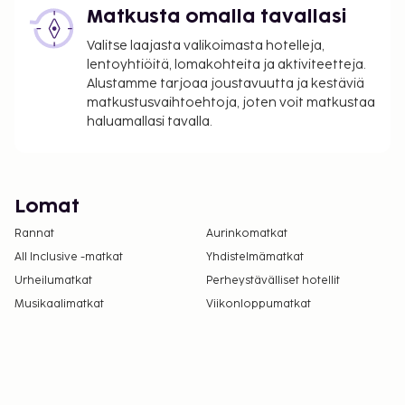
Matkusta omalla tavallasi
Valitse laajasta valikoimasta hotelleja,
lentoyhtiöitä, lomakohteita ja aktiviteetteja.
Alustamme tarjoaa joustavuutta ja kestäviä
matkustusvaihtoehtoja, joten voit matkustaa
haluamallasi tavalla.
Lomat
Rannat
Aurinkomatkat
All Inclusive -matkat
Yhdistelmämatkat
Urheilumatkat
Perheystävälliset hotellit
Musikaalimatkat
Viikonloppumatkat