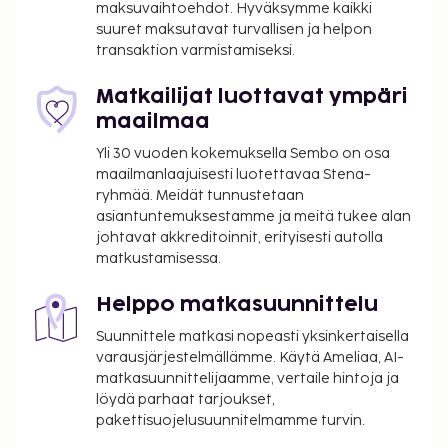
maksuvaihtoehdot. Hyväksymme kaikki
suuret maksutavat turvallisen ja helpon
transaktion varmistamiseksi.
Matkailijat luottavat ympäri
maailmaa
Yli 30 vuoden kokemuksella Sembo on osa
maailmanlaajuisesti luotettavaa Stena-
ryhmää. Meidät tunnustetaan
asiantuntemuksestamme ja meitä tukee alan
johtavat akkreditoinnit, erityisesti autolla
matkustamisessa.
Helppo matkasuunnittelu
Suunnittele matkasi nopeasti yksinkertaisella
varausjärjestelmällämme. Käytä Ameliaa, AI-
matkasuunnittelijaamme, vertaile hintoja ja
löydä parhaat tarjoukset,
pakettisuojelusuunnitelmamme turvin.