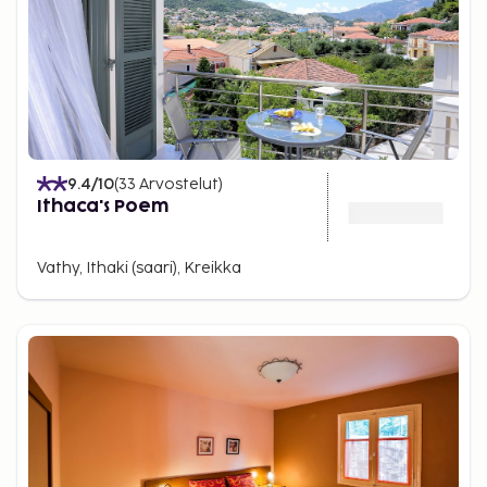
9.4
/10
(
33
Arvostelut
)
Ithaca's Poem
Vathy, Ithaki (saari), Kreikka