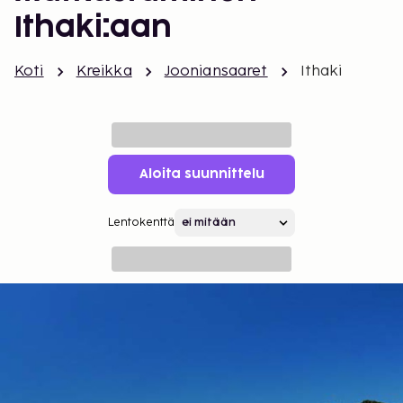
Ithaki:aan
Koti
Kreikka
Jooniansaaret
Ithaki
Aloita suunnittelu
Lentokenttä