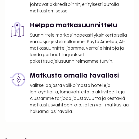
johtavat akkreditoinnit, erityisesti autolla
matkustamisessa.
Helppo matkasuunnittelu
Suunnittele matkasi nopeasti yksinkertaisella
varausjärjestelmällämme. Käytä Ameliaa, AI-
matkasuunnittelijaamme, vertaile hintoja ja
löydä parhaat tarjoukset,
pakettisuojelusuunnitelmamme turvin.
Matkusta omalla tavallasi
Valitse laajasta valikoimasta hotelleja,
lentoyhtiöitä, lomakohteita ja aktiviteetteja.
Alustamme tarjoaa joustavuutta ja kestäviä
matkustusvaihtoehtoja, joten voit matkustaa
haluamallasi tavalla.