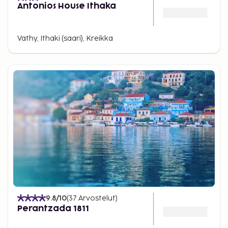
Antonios House Ithaka
Vathy, Ithaki (saari), Kreikka
9.8
/10
(
37
Arvostelut
)
Perantzada 1811