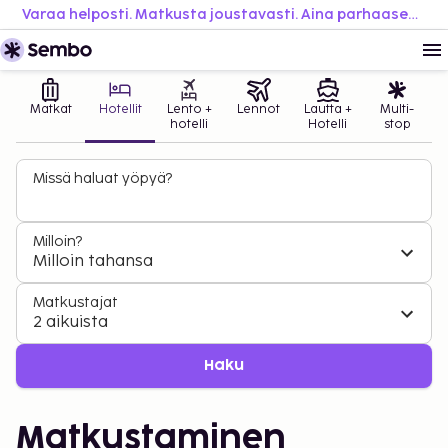
Varaa helposti. Matkusta joustavasti. Aina parhaaseen hintaan.
Matkat
Hotellit
Lento +
Lennot
Lautta +
Multi-
hotelli
Hotelli
stop
Missä haluat yöpyä?
Milloin?
Milloin tahansa
Matkustajat
2 aikuista
Haku
Matkustaminen