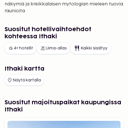
näkymiä ja kreikkalaisen mytologian mieleen tuovia
raunioita.
Suositut hotellivaihtoehdot
kohteessa Ithaki
4+ hotellit
Uima-allas
Kaikki sisältyy
Ithaki kartta
Näytä kartalla
Suositut majoituspaikat kaupungissa
Ithaki