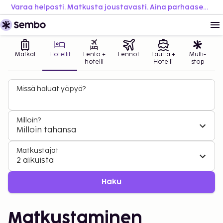
Varaa helposti. Matkusta joustavasti. Aina parhaaseen hintaan.
Matkat
Hotellit
Lento +
Lennot
Lautta +
Multi-
hotelli
Hotelli
stop
Missä haluat yöpyä?
Milloin?
Milloin tahansa
Matkustajat
2 aikuista
Haku
Matkustaminen