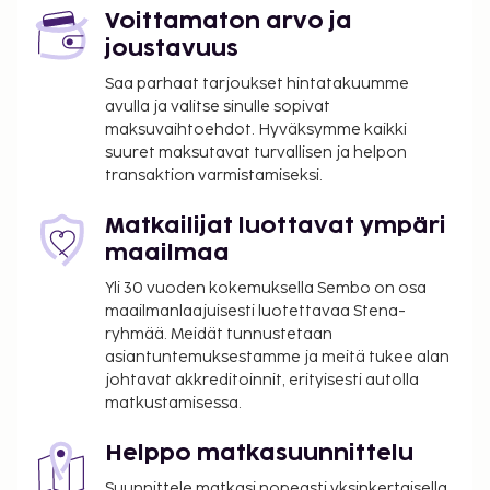
Voittamaton arvo ja
joustavuus
Saa parhaat tarjoukset hintatakuumme
avulla ja valitse sinulle sopivat
maksuvaihtoehdot. Hyväksymme kaikki
suuret maksutavat turvallisen ja helpon
transaktion varmistamiseksi.
Matkailijat luottavat ympäri
maailmaa
Yli 30 vuoden kokemuksella Sembo on osa
maailmanlaajuisesti luotettavaa Stena-
ryhmää. Meidät tunnustetaan
asiantuntemuksestamme ja meitä tukee alan
johtavat akkreditoinnit, erityisesti autolla
matkustamisessa.
Helppo matkasuunnittelu
Suunnittele matkasi nopeasti yksinkertaisella