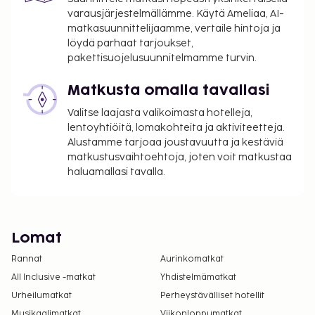
varausjärjestelmällämme. Käytä Ameliaa, AI-
matkasuunnittelijaamme, vertaile hintoja ja
löydä parhaat tarjoukset,
pakettisuojelusuunnitelmamme turvin.
Matkusta omalla tavallasi
Valitse laajasta valikoimasta hotelleja,
lentoyhtiöitä, lomakohteita ja aktiviteetteja.
Alustamme tarjoaa joustavuutta ja kestäviä
matkustusvaihtoehtoja, joten voit matkustaa
haluamallasi tavalla.
Lomat
Rannat
Aurinkomatkat
All Inclusive -matkat
Yhdistelmämatkat
Urheilumatkat
Perheystävälliset hotellit
Musikaalimatkat
Viikonloppumatkat